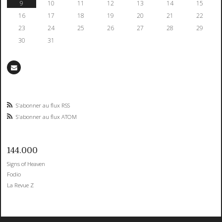
9
10
11
12
13
14
15
16
17
18
19
20
21
22
23
24
25
26
27
28
29
30
31
S'abonner au flux RSS
S'abonner au flux ATOM
144.000
Signs of Heaven
Fodio
La Revue Z