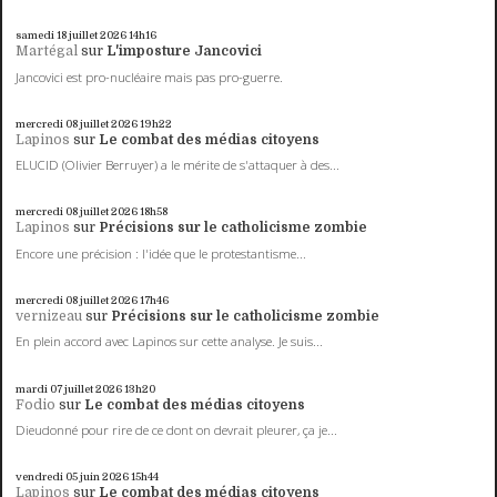
samedi 18
juillet 2026
14h16
Martégal
sur
L'imposture Jancovici
Jancovici est pro-nucléaire mais pas pro-guerre.
mercredi 08
juillet 2026
19h22
Lapinos
sur
Le combat des médias citoyens
ELUCID (Olivier Berruyer) a le mérite de s'attaquer à des...
mercredi 08
juillet 2026
18h58
Lapinos
sur
Précisions sur le catholicisme zombie
Encore une précision : l'idée que le protestantisme...
mercredi 08
juillet 2026
17h46
vernizeau
sur
Précisions sur le catholicisme zombie
En plein accord avec Lapinos sur cette analyse. Je suis...
mardi 07
juillet 2026
13h20
Fodio
sur
Le combat des médias citoyens
Dieudonné pour rire de ce dont on devrait pleurer, ça je...
vendredi 05
juin 2026
15h44
Lapinos
sur
Le combat des médias citoyens