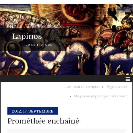
Lapinos
Le dernier des...
L'ampleur du complot
Page d'accueil
Blasphème et politiquement correct
2012.
17. SEPTEMBRE
Prométhée enchaîné