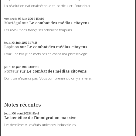
La révolution nationale échoue en particulier. Pour deux...
vendredi 05
juin 2026
15h26
Martégal
sur
Le combat des médias citoyens
Les révolutions françaises échouent toujours.
jeudi 04
juin 2026
17h18
Lapinos
sur
Le combat des médias citoyens
Pour une fois je ne mets pas en avant ma phraséologie...
jeudi 04
juin 2026
00h20
Porteur
sur
Le combat des médias citoyens
Bon : on n'avance pas. Vous comprenez qu'on y arrivera...
Notes récentes
jeudi 06
août 2026
13h41
Le bénéfice de l'immigration massive
Les dernières villes états-uniennes industrielles...