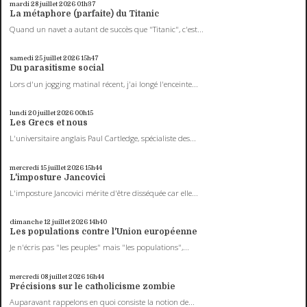
mardi 28
juillet 2026
01h37
La métaphore (parfaite) du Titanic
Quand un navet a autant de succès que "Titanic", c'est...
samedi 25
juillet 2026
15h47
Du parasitisme social
Lors d'un jogging matinal récent, j'ai longé l'enceinte...
lundi 20
juillet 2026
00h15
Les Grecs et nous
L'universitaire anglais Paul Cartledge, spécialiste des...
mercredi 15
juillet 2026
15h44
L'imposture Jancovici
L'imposture Jancovici mérite d'être disséquée car elle...
dimanche 12
juillet 2026
14h40
Les populations contre l'Union européenne
Je n'écris pas "les peuples" mais "les populations",...
mercredi 08
juillet 2026
16h44
Précisions sur le catholicisme zombie
Auparavant rappelons en quoi consiste la notion de...