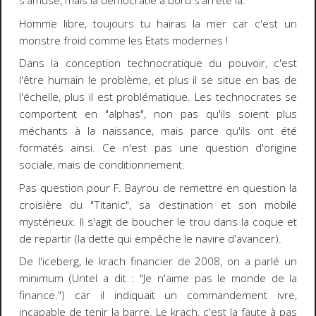
s'amuse, mais la démocratie à bord s'arrête là.
Homme libre, toujours tu haïras la mer car c'est un
monstre froid comme les Etats modernes !
Dans la conception technocratique du pouvoir, c'est
l'être humain le problème, et plus il se situe en bas de
l'échelle, plus il est problématique. Les technocrates se
comportent en "alphas", non pas qu'ils soient plus
méchants à la naissance, mais parce qu'ils ont été
formatés ainsi. Ce n'est pas une question d'origine
sociale, mais de conditionnement.
Pas question pour F. Bayrou de remettre en question la
croisière du "Titanic", sa destination et son mobile
mystérieux. Il s'agit de boucher le trou dans la coque et
de repartir (la dette qui empêche le navire d'avancer).
De l'iceberg, le krach financier de 2008, on a parlé un
minimum (Untel a dit : "Je n'aime pas le monde de la
finance.") car il indiquait un commandement ivre,
incapable de tenir la barre. Le krach, c'est la faute à pas