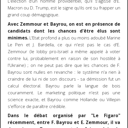
L'élection d'un homme providentiel, qu'il s'agisse d'E.
Macron ou D. Trump, est le signe qu'ils ont su frapper un
grand coup démagogique.
Avec Zemmour et Bayrou, on est en présence de
candidats dont les chances d'être élus sont
minimes.
L'Etat profond a plus ou moins adoubé Marine
Le Pen et J. Bardella, ce qui n'est pas le cas d'E.
Zemmour (le lobby pro-Israël a même appelé à voter
contre lui, probablement en raison de son hostilité à
l'Ukraine) ; on ne peut pas dire que les chances de F.
Bayrou sont nulles en revanche : le système n'a rien à
craindre de lui ni de son discours - sa démission fut un
calcul électoral. Bayrou parle la langue de bois
couramment. Le marketing politique n'est pas une
science exacte, et Bayrou comme Hollande ou Villepin
s'efforce de paraître crédible.
Dans le débat organisé par "Le Figaro"
récemment, entre F. Bayrou et E. Zemmour, il va