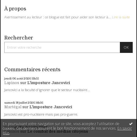
À propos
Avertissement au lecteur : ce blogue est fait pour aider son lecteur à...
Lire la suite
Rechercher
Commentaires récents
jeudi 06
août 2026
11h55
Lapinos
sur
L'imposture Jancovici
Jancovici a la faculté d'ignorer que le secteur nucléaire...
samedi 18
juillet 2026
14h16
Martégal
sur
L'imposture Jancovici
Jancovici est pro-nucléaire mais pas pro-guerre.
En poursuivant votre navigation sur ce site, vous acceptez l'utilisation de
mercredi 08
juillet 2026
19h22
cookies. Ces derniers assurent le bon fonctionnement de nos services.
En savoir
Lapinos
sur
Le combat des médias citoyens
plus
.