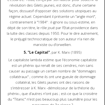
révolution des Gilets jaunes, est donc, d'une certaine
façon, dissuasif d'opposer des solutions utopiques au
régime actuel. Cependant il présente un "angle mort",
contrairement à "1984" : il ignore ou sous-estime, en
dépit de son titre, le rôle joué par l'Etat-providence dans
la lutte des classes depuis 1950. Pour le dire autrement,
le préjugé technocratique de son auteur n'a rien de
marxiste ou d'orwellien.
5. "Le Capital"
, par K. Marx (1895)
Le capitaliste lambda estime que l'économie capitaliste
est un phénix qui renaît de ses cendres, non sans
causer au passage un certain nombre de "dommages
collatéraux" ; comme ils ont une gueule de dommage
collatéral, les Gilets jaunes ont des raisons de
s'intéresser à K. Marx -démolisseur de la théorie du
phénix-, que d'autres n'ont pas ; est-ce que la croisière
du "Titanic" n'est pas beaucoup plus saumâtre pour les
passagers de 3e classe ?