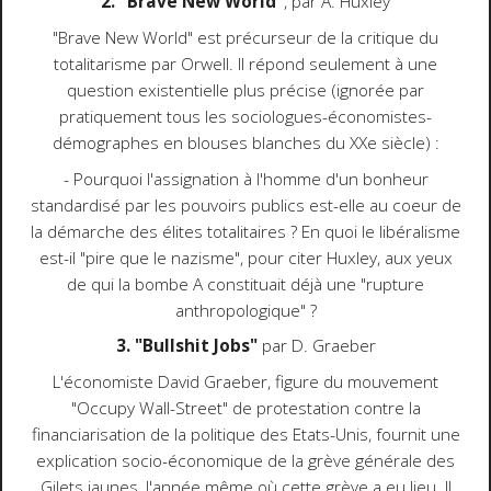
2. "Brave New World"
,
par A. Huxley
"Brave New World" est précurseur de la critique du
totalitarisme par Orwell. Il répond seulement à une
question existentielle plus précise (ignorée par
pratiquement tous les sociologues-économistes-
démographes en blouses blanches du XXe siècle) :
- Pourquoi l'assignation à l'homme d'un bonheur
standardisé par les pouvoirs publics est-elle au coeur de
la démarche des élites totalitaires ? En quoi le libéralisme
est-il "pire que le nazisme", pour citer Huxley, aux yeux
de qui la bombe A constituait déjà une "rupture
anthropologique" ?
3. "Bullshit Jobs"
par D. Graeber
L'économiste David Graeber, figure du mouvement
"Occupy Wall-Street" de protestation contre la
financiarisation de la politique des Etats-Unis, fournit une
explication socio-économique de la grève générale des
Gilets jaunes, l'année même où cette grève a eu lieu. Il