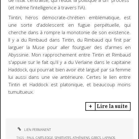
de l'Etat centralisé, qui réduit la politique à un "process"
(et même l'intelligence à travers l'iA).
Tiintin, héros démocrate-chrétien emblématique, est
une sorte d'adolescent en fugue perpétuelle, qui
cherche dans à rompre la monotonie de son existence.
Il y a du Rimbaud dans Tintin, du Rimbaud qui finit par
larguer la Muse pour aller fourguer des d'armes en
Abyssinie. Mon rapprochement entre Tintin et Rimbaud
s'appuie sur le fait qu'il y a du Verlaine dans le capitaine
Haddock, qui pourrait bien avoir été largué par sa femme
lui aussi dans une vie antérieure. Certes le lien entre
Tintin et Haddock est platonique, et beaucoup moins
tumultueux.
Lire la suite
LIEN PERMANENT
TAGS :
PAUL CARTLEDGE
,
SPARTIATES
,
ATHÉNIENS
,
GRECS
,
LAPINOS