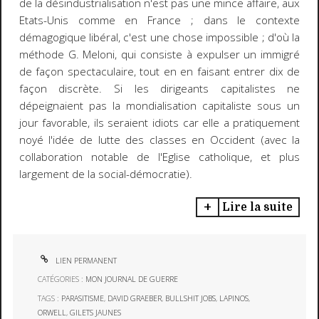
de la désindustrialisation n'est pas une mince affaire, aux
Etats-Unis comme en France ; dans le contexte
démagogique libéral, c'est une chose impossible ; d'où la
méthode G. Meloni, qui consiste à expulser un immigré
de façon spectaculaire, tout en en faisant entrer dix de
façon discrète. Si les dirigeants capitalistes ne
dépeignaient pas la mondialisation capitaliste sous un
jour favorable, ils seraient idiots car elle a pratiquement
noyé l'idée de lutte des classes en Occident (avec la
collaboration notable de l'Eglise catholique, et plus
largement de la social-démocratie).
Lire la suite
LIEN PERMANENT
CATÉGORIES :
MON JOURNAL DE GUERRE
TAGS :
PARASITISME
,
DAVID GRAEBER
,
BULLSHIT JOBS
,
LAPINOS
,
ORWELL
,
GILETS JAUNES