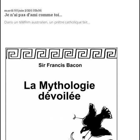
mardi 30
juin 2026
01h06
Je n'ai pas d'ami comme toi...
Dans un téléfilm australien, un prêtre catholique fait...