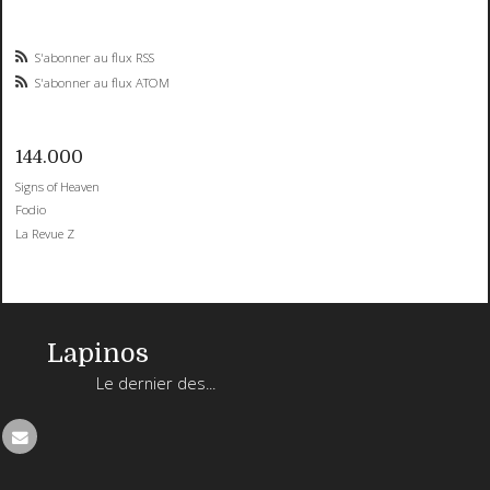
S'abonner au flux RSS
S'abonner au flux ATOM
144.000
Signs of Heaven
Fodio
La Revue Z
Lapinos
Le dernier des...