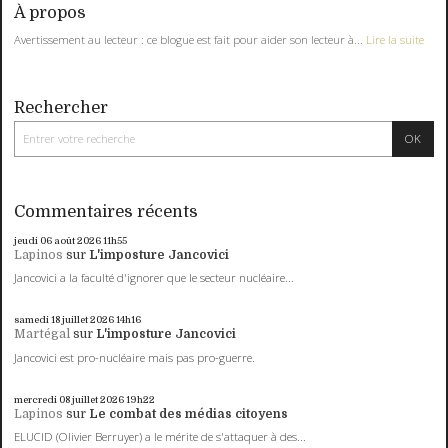
À propos
Avertissement au lecteur : ce blogue est fait pour aider son lecteur à...
Lire la suite
Rechercher
Commentaires récents
jeudi 06
août 2026
11h55
Lapinos
sur
L'imposture Jancovici
Jancovici a la faculté d'ignorer que le secteur nucléaire...
samedi 18
juillet 2026
14h16
Martégal
sur
L'imposture Jancovici
Jancovici est pro-nucléaire mais pas pro-guerre.
mercredi 08
juillet 2026
19h22
Lapinos
sur
Le combat des médias citoyens
ELUCID (Olivier Berruyer) a le mérite de s'attaquer à des...