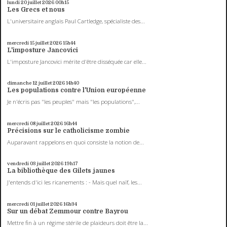
lundi 20
juillet 2026
00h15
Les Grecs et nous
L'universitaire anglais Paul Cartledge, spécialiste des...
mercredi 15
juillet 2026
15h44
L'imposture Jancovici
L'imposture Jancovici mérite d'être disséquée car elle...
dimanche 12
juillet 2026
14h40
Les populations contre l'Union européenne
Je n'écris pas "les peuples" mais "les populations",...
mercredi 08
juillet 2026
16h44
Précisions sur le catholicisme zombie
Auparavant rappelons en quoi consiste la notion de...
vendredi 03
juillet 2026
19h17
La bibliothèque des Gilets jaunes
J'entends d'ici les ricanements : - Mais quel naïf, les...
mercredi 01
juillet 2026
16h34
Sur un débat Zemmour contre Bayrou
Mettre fin à un régime stérile de plaideurs doit être la...