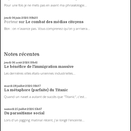
Pour une fois je ne mets pas en avant ma phraséologie...
jeudi 04
juin 2026
00h20
Porteur
sur
Le combat des médias citoyens
Bon : on n'avance pas. Vous comprenez qu'on y arrivera...
Notes récentes
jeudi 06
août 2026
13h41
Le bénéfice de l'immigration massive
Les dernières villes états-uniennes industrielles...
mardi 28
juillet 2026
01h37
La métaphore (parfaite) du Titanic
Quand un navet a autant de succès que "Titanic", c'est...
samedi 25
juillet 2026
15h47
Du parasitisme social
Lors d'un jogging matinal récent, j'ai longé l'enceinte...