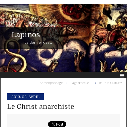
Lapinos
Le dernier des...
Anthropophagie
Page d'accueil
Raus la Culture!
2013.
02. AVRIL
Le Christ anarchiste