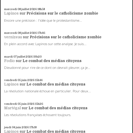
mercredi 08
juillet 2026
18h58
Lapinos
sur
Précisions sur le catholicisme zombie
Encore une précision : l'idée que le protestantisme...
mercredi 08
juillet 2026
17h46
vernizeau
sur
Précisions sur le catholicisme zombie
En plein accord avec Lapinos sur cette analyse. Je suis...
mardi 07
juillet 2026
13h20
Fodio
sur
Le combat des médias citoyens
Dieudonné pour rire de ce dont on devrait pleurer, ça je...
vendredi 05
juin 2026
15h44
Lapinos
sur
Le combat des médias citoyens
La révolution nationale échoue en particulier. Pour deux...
vendredi 05
juin 2026
15h26
Martégal
sur
Le combat des médias citoyens
Les révolutions françaises échouent toujours.
jeudi 04
juin 2026
17h18
Lapinos
sur
Le combat des médias citoyens