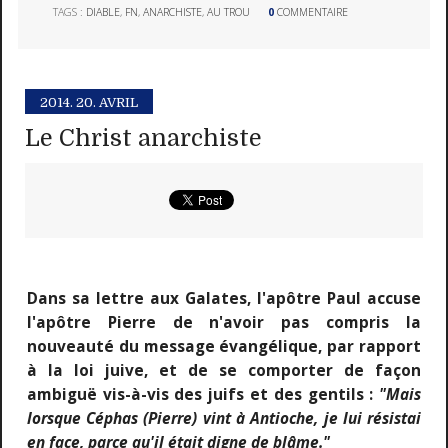
TAGS :
DIABLE
,
FN
,
ANARCHISTE
,
AU TROU
0
COMMENTAIRE
2014.
20. AVRIL
Le Christ anarchiste
Dans sa lettre aux Galates, l'apôtre Paul accuse
l'apôtre Pierre de n'avoir pas compris la
nouveauté du message évangélique, par rapport
à la loi juive, et de se comporter de façon
ambiguë vis-à-vis des juifs et des gentils :
"Mais
lorsque Céphas (Pierre) vint à Antioche, je lui résistai
en face, parce qu'il était digne de blâme."