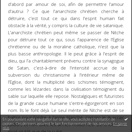
d'abord par amour de soi, afin de permettre l'amour
d'autrui ? Ce que l'anarchiste chrétien cherche à
détruire, c'est tout ce qui dans l'esprit humain fait
obstacle à la vérité, y compris la culture de vie satanique.
L'anarchiste chrétien peut même se passer de Nitche
pour détruire tout ce qui, sous l'apparence de l'Eglise
chrétienne ou de la moraline catholique, n'est que la
plus basse anthropologie. Il le peut grâce à l'esprit de
dieu, qui l'a charitablement prévenu contre la synagogue
de Satan, c'est-à-dire de l'intensité accrue de la
subversion du christianisme à l'intérieur même de
l'Eglise, dont la multiplicité des schismes témoignent,
comme les lézardes dans la civilisation témoignent du
sable sur laquelle elle repose. Nostalgiques et futuristes
de la grande cause humaine s'entre-égorgeront en son
nom. Ils le font déjà. Le seul mérite de Nitche est de se
battre pour l'ordre à l'arme blanche, comme le guerrier
En poursuivant votre navigation sur ce site, vous acceptez l'utilisation de
cookies. Ces derniers assurent le bon fonctionnement de nos services.
En savoir
taliban, et non avec les armes modernes. De choisir sa
plus
.
mort plutôt que de la subir.