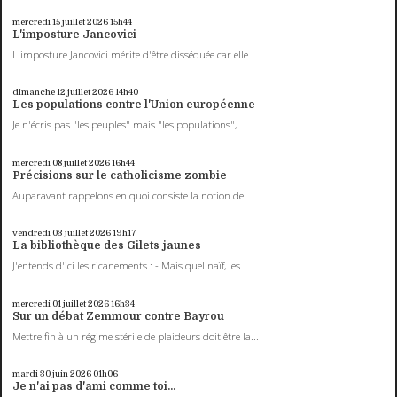
mercredi 15
juillet 2026
15h44
L'imposture Jancovici
L'imposture Jancovici mérite d'être disséquée car elle...
dimanche 12
juillet 2026
14h40
Les populations contre l'Union européenne
Je n'écris pas "les peuples" mais "les populations",...
mercredi 08
juillet 2026
16h44
Précisions sur le catholicisme zombie
Auparavant rappelons en quoi consiste la notion de...
vendredi 03
juillet 2026
19h17
La bibliothèque des Gilets jaunes
J'entends d'ici les ricanements : - Mais quel naïf, les...
mercredi 01
juillet 2026
16h34
Sur un débat Zemmour contre Bayrou
Mettre fin à un régime stérile de plaideurs doit être la...
mardi 30
juin 2026
01h06
Je n'ai pas d'ami comme toi...