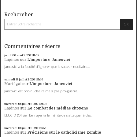
Rechercher
Commentaires récents
jeudi 06
août 2026
11h55
Lapinos
sur
L'imposture Jancovici
Jancovici a la faculté d'ignorer que le secteur nucléaire...
samedi 18
juillet 2026
14h16
Martégal
sur
L'imposture Jancovici
Jancovici est pro-nucléaire mais pas pro-guerre.
mercredi 08
juillet 2026
19h22
Lapinos
sur
Le combat des médias citoyens
ELUCID (Olivier Berruyer) a le mérite de s'attaquer à des...
mercredi 08
juillet 2026
18h58
Lapinos
sur
Précisions sur le catholicisme zombie