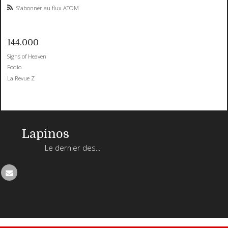
S'abonner au flux ATOM
144.000
Signs of Heaven
Fodio
La Revue Z
Lapinos
Le dernier des...