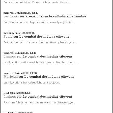
Encore une précision : l'idée que le protestantisme...
mercredi 08
juillet 2026
17h46
vernizeau
sur
Précisions sur le catholicisme zombie
En plein accord avec Lapinos sur cette analyse. Je suis...
mardi 07
juillet 2026
13h20
Fodio
sur
Le combat des médias citoyens
Dieudonné pour rire de ce dont on devrait pleurer, ça je...
vendredi 05
juin 2026
15h44
Lapinos
sur
Le combat des médias citoyens
La révolution nationale échoue en particulier. Pour deux...
vendredi 05
juin 2026
15h26
Martégal
sur
Le combat des médias citoyens
Les révolutions françaises échouent toujours.
jeudi 04
juin 2026
17h18
Lapinos
sur
Le combat des médias citoyens
Pour une fois je ne mets pas en avant ma phraséologie...