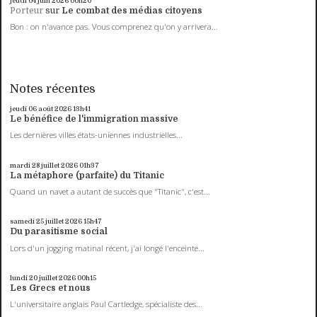
jeudi 04
juin 2026
00h20
Porteur
sur
Le combat des médias citoyens
Bon : on n'avance pas. Vous comprenez qu'on y arrivera...
Notes récentes
jeudi 06
août 2026
13h41
Le bénéfice de l'immigration massive
Les dernières villes états-uniennes industrielles...
mardi 28
juillet 2026
01h37
La métaphore (parfaite) du Titanic
Quand un navet a autant de succès que "Titanic", c'est...
samedi 25
juillet 2026
15h47
Du parasitisme social
Lors d'un jogging matinal récent, j'ai longé l'enceinte...
lundi 20
juillet 2026
00h15
Les Grecs et nous
L'universitaire anglais Paul Cartledge, spécialiste des...