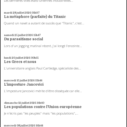
Les dernières villes états-uniennes industrielles...
mardi 28
juillet 2026
01h37
La métaphore (parfaite) du Titanic
Quand un navet a autant de succès que "Titanic", c'est...
samedi 25
juillet 2026
15h47
Du parasitisme social
Lors d'un jogging matinal récent, j'ai longé l'enceinte...
lundi 20
juillet 2026
00h15
Les Grecs et nous
L'universitaire anglais Paul Cartledge, spécialiste des...
mercredi 15
juillet 2026
15h44
L'imposture Jancovici
L'imposture Jancovici mérite d'être disséquée car elle...
dimanche 12
juillet 2026
14h40
Les populations contre l'Union européenne
Je n'écris pas "les peuples" mais "les populations",...
mercredi 08
juillet 2026
16h44