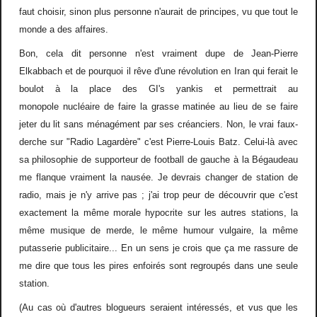
faut choisir, sinon plus personne n'aurait de principes, vu que tout le
monde a des affaires.
Bon, cela dit personne n'est vraiment dupe de Jean-Pierre
Elkabbach et de pourquoi il rêve d'une révolution en Iran qui ferait le
boulot à la place des GI's yankis et permettrait au
monopole nucléaire de faire la grasse matinée au lieu de se faire
jeter du lit sans ménagément par ses créanciers. Non, le vrai faux-
derche sur "Radio Lagardère" c'est Pierre-Louis Batz. Celui-là avec
sa philosophie de supporteur de football de gauche à la Bégaudeau
me flanque vraiment la nausée. Je devrais changer de station de
radio, mais je n'y arrive pas ; j'ai trop peur de découvrir que c'est
exactement la même morale hypocrite sur les autres stations, la
même musique de merde, le même humour vulgaire, la même
putasserie publicitaire... En un sens je crois que ça me rassure de
me dire que tous les pires enfoirés sont regroupés dans une seule
station.
(Au cas où d'autres blogueurs seraient intéressés, et vus que les