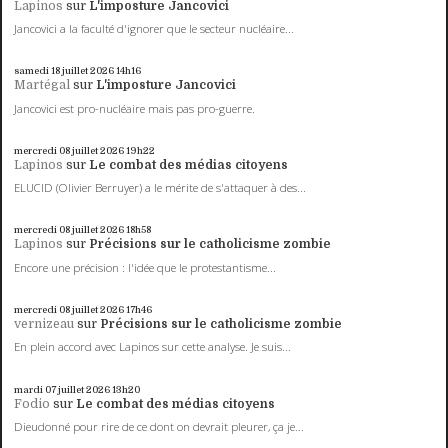
Lapinos
sur
L'imposture Jancovici
Jancovici a la faculté d'ignorer que le secteur nucléaire...
samedi 18
juillet 2026
14h16
Martégal
sur
L'imposture Jancovici
Jancovici est pro-nucléaire mais pas pro-guerre.
mercredi 08
juillet 2026
19h22
Lapinos
sur
Le combat des médias citoyens
ELUCID (Olivier Berruyer) a le mérite de s'attaquer à des...
mercredi 08
juillet 2026
18h58
Lapinos
sur
Précisions sur le catholicisme zombie
Encore une précision : l'idée que le protestantisme...
mercredi 08
juillet 2026
17h46
vernizeau
sur
Précisions sur le catholicisme zombie
En plein accord avec Lapinos sur cette analyse. Je suis...
mardi 07
juillet 2026
13h20
Fodio
sur
Le combat des médias citoyens
Dieudonné pour rire de ce dont on devrait pleurer, ça je...