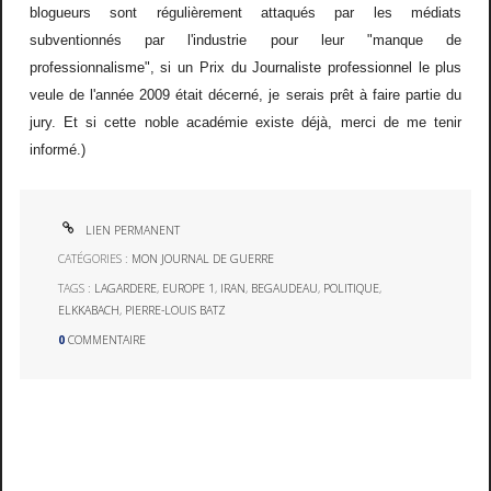
blogueurs sont régulièrement attaqués par les médiats
subventionnés par l'industrie pour leur "manque de
professionnalisme", si un Prix du Journaliste professionnel le plus
veule de l'année 2009 était décerné, je serais prêt à faire partie du
jury. Et si cette noble académie existe déjà, merci de me tenir
informé.)
LIEN PERMANENT
CATÉGORIES :
MON JOURNAL DE GUERRE
TAGS :
LAGARDERE
,
EUROPE 1
,
IRAN
,
BEGAUDEAU
,
POLITIQUE
,
ELKKABACH
,
PIERRE-LOUIS BATZ
0
COMMENTAIRE