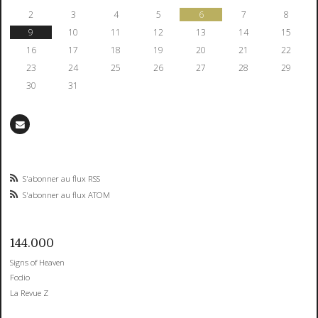
2
3
4
5
6
7
8
9
10
11
12
13
14
15
16
17
18
19
20
21
22
23
24
25
26
27
28
29
30
31
S'abonner au flux RSS
S'abonner au flux ATOM
144.000
Signs of Heaven
Fodio
La Revue Z