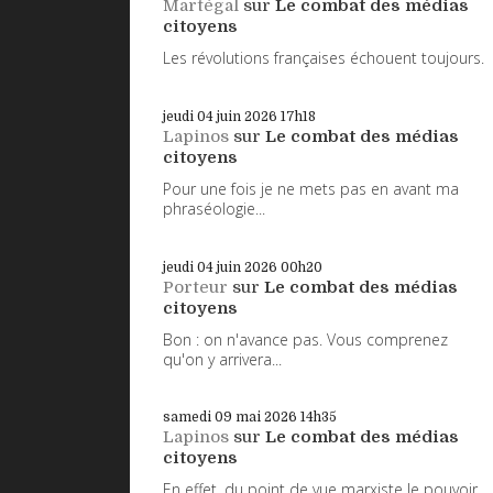
Martégal
sur
Le combat des médias
citoyens
Les révolutions françaises échouent toujours.
jeudi 04
juin 2026
17h18
Lapinos
sur
Le combat des médias
citoyens
Pour une fois je ne mets pas en avant ma
phraséologie...
jeudi 04
juin 2026
00h20
Porteur
sur
Le combat des médias
citoyens
Bon : on n'avance pas. Vous comprenez
qu'on y arrivera...
samedi 09
mai 2026
14h35
Lapinos
sur
Le combat des médias
citoyens
En effet, du point de vue marxiste le pouvoir...