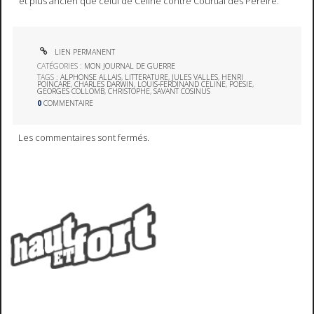
et plus ancien que celui de Céline contre Courtial des Pereire.
LIEN PERMANENT
CATÉGORIES :
MON JOURNAL DE GUERRE
TAGS :
ALPHONSE ALLAIS
,
LITTERATURE
,
JULES VALLES
,
HENRI
POINCARE
,
CHARLES DARWIN
,
LOUIS-FERDINAND CELINE
,
POESIE
,
GEORGES COLLOMB
,
CHRISTOPHE
,
SAVANT COSINUS
0
COMMENTAIRE
Les commentaires sont fermés.