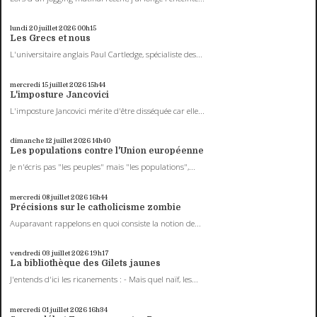
lundi 20
juillet 2026
00h15
Les Grecs et nous
L'universitaire anglais Paul Cartledge, spécialiste des...
mercredi 15
juillet 2026
15h44
L'imposture Jancovici
L'imposture Jancovici mérite d'être disséquée car elle...
dimanche 12
juillet 2026
14h40
Les populations contre l'Union européenne
Je n'écris pas "les peuples" mais "les populations",...
mercredi 08
juillet 2026
16h44
Précisions sur le catholicisme zombie
Auparavant rappelons en quoi consiste la notion de...
vendredi 03
juillet 2026
19h17
La bibliothèque des Gilets jaunes
J'entends d'ici les ricanements : - Mais quel naïf, les...
mercredi 01
juillet 2026
16h34