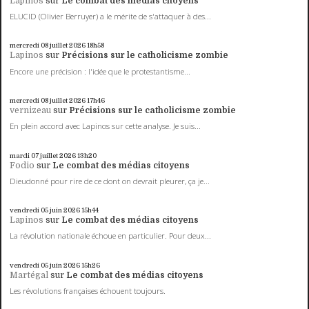
Lapinos
sur
Le combat des médias citoyens
ELUCID (Olivier Berruyer) a le mérite de s'attaquer à des...
mercredi 08
juillet 2026
18h58
Lapinos
sur
Précisions sur le catholicisme zombie
Encore une précision : l'idée que le protestantisme...
mercredi 08
juillet 2026
17h46
vernizeau
sur
Précisions sur le catholicisme zombie
En plein accord avec Lapinos sur cette analyse. Je suis...
mardi 07
juillet 2026
13h20
Fodio
sur
Le combat des médias citoyens
Dieudonné pour rire de ce dont on devrait pleurer, ça je...
vendredi 05
juin 2026
15h44
Lapinos
sur
Le combat des médias citoyens
La révolution nationale échoue en particulier. Pour deux...
vendredi 05
juin 2026
15h26
Martégal
sur
Le combat des médias citoyens
Les révolutions françaises échouent toujours.