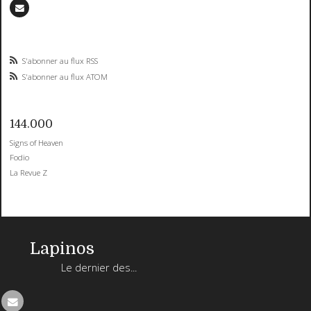
S'abonner au flux RSS
S'abonner au flux ATOM
144.000
Signs of Heaven
Fodio
La Revue Z
Lapinos
Le dernier des...