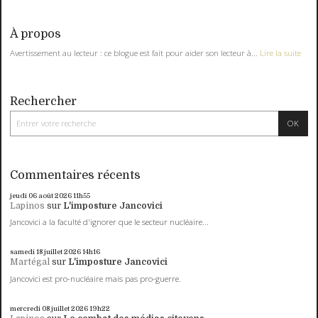
À propos
Avertissement au lecteur : ce blogue est fait pour aider son lecteur à...
Lire la suite
Rechercher
Commentaires récents
jeudi 06
août 2026
11h55
Lapinos
sur
L'imposture Jancovici
Jancovici a la faculté d'ignorer que le secteur nucléaire...
samedi 18
juillet 2026
14h16
Martégal
sur
L'imposture Jancovici
Jancovici est pro-nucléaire mais pas pro-guerre.
mercredi 08
juillet 2026
19h22