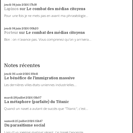
jeudi 04
juin 2026
17h18
Lapinos
sur
Le combat des médias citoyens
Pour une fois je ne mets pas en avant ma phraséologie...
jeudi 04
juin 2026
00h20
Porteur
sur
Le combat des médias citoyens
Bon : on n'avance pas. Vous comprenez qu'on y arrivera...
Notes récentes
jeudi 06
août 2026
13h41
Le bénéfice de l'immigration massive
Les dernières villes états-uniennes industrielles...
mardi 28
juillet 2026
01h37
La métaphore (parfaite) du Titanic
Quand un navet a autant de succès que "Titanic", c'est...
samedi 25
juillet 2026
15h47
Du parasitisme social
Lors d'un jogging matinal récent, j'ai longé l'enceinte...