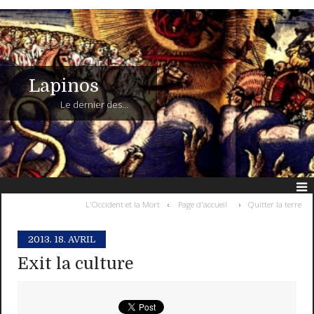
Lapinos
Le dernier des...
L'Occident et la Mort
Page d'accueil
Quitter la terre
2013.
18. AVRIL
Exit la culture