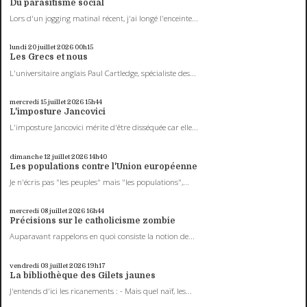
Du parasitisme social
Lors d'un jogging matinal récent, j'ai longé l'enceinte...
lundi 20
juillet 2026
00h15
Les Grecs et nous
L'universitaire anglais Paul Cartledge, spécialiste des...
mercredi 15
juillet 2026
15h44
L'imposture Jancovici
L'imposture Jancovici mérite d'être disséquée car elle...
dimanche 12
juillet 2026
14h40
Les populations contre l'Union européenne
Je n'écris pas "les peuples" mais "les populations",...
mercredi 08
juillet 2026
16h44
Précisions sur le catholicisme zombie
Auparavant rappelons en quoi consiste la notion de...
vendredi 03
juillet 2026
19h17
La bibliothèque des Gilets jaunes
J'entends d'ici les ricanements : - Mais quel naïf, les...