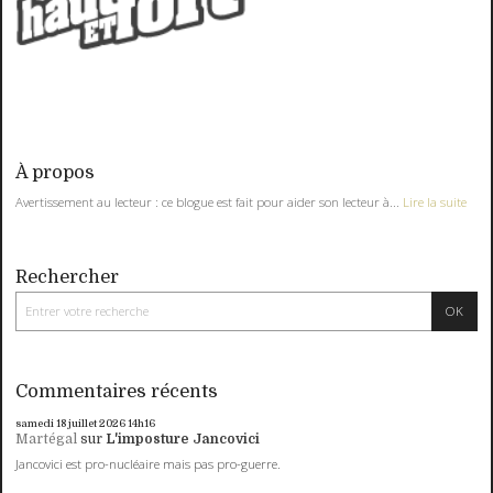
À propos
Avertissement au lecteur : ce blogue est fait pour aider son lecteur à...
Lire la suite
Rechercher
Commentaires récents
samedi 18
juillet 2026
14h16
Martégal
sur
L'imposture Jancovici
Jancovici est pro-nucléaire mais pas pro-guerre.