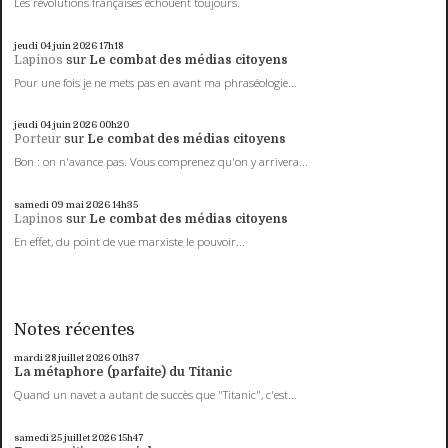
Les révolutions françaises échouent toujours.
jeudi 04
juin 2026
17h18
Lapinos
sur
Le combat des médias citoyens
Pour une fois je ne mets pas en avant ma phraséologie...
jeudi 04
juin 2026
00h20
Porteur
sur
Le combat des médias citoyens
Bon : on n'avance pas. Vous comprenez qu'on y arrivera...
samedi 09
mai 2026
14h35
Lapinos
sur
Le combat des médias citoyens
En effet, du point de vue marxiste le pouvoir...
Notes récentes
mardi 28
juillet 2026
01h37
La métaphore (parfaite) du Titanic
Quand un navet a autant de succès que "Titanic", c'est...
samedi 25
juillet 2026
15h47