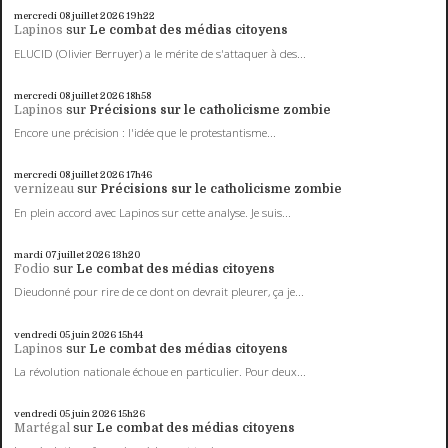
mercredi 08
juillet 2026
19h22
Lapinos
sur
Le combat des médias citoyens
ELUCID (Olivier Berruyer) a le mérite de s'attaquer à des...
mercredi 08
juillet 2026
18h58
Lapinos
sur
Précisions sur le catholicisme zombie
Encore une précision : l'idée que le protestantisme...
mercredi 08
juillet 2026
17h46
vernizeau
sur
Précisions sur le catholicisme zombie
En plein accord avec Lapinos sur cette analyse. Je suis...
mardi 07
juillet 2026
13h20
Fodio
sur
Le combat des médias citoyens
Dieudonné pour rire de ce dont on devrait pleurer, ça je...
vendredi 05
juin 2026
15h44
Lapinos
sur
Le combat des médias citoyens
La révolution nationale échoue en particulier. Pour deux...
vendredi 05
juin 2026
15h26
Martégal
sur
Le combat des médias citoyens