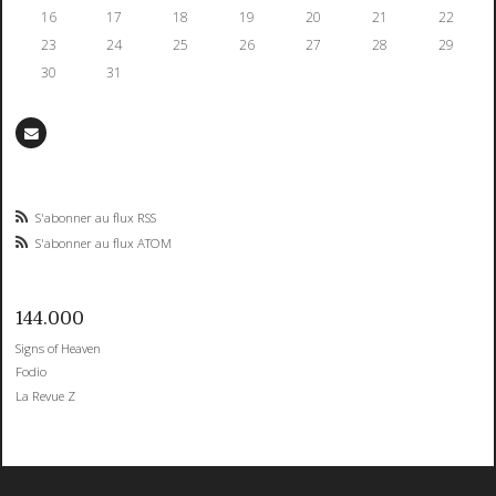
16
17
18
19
20
21
22
23
24
25
26
27
28
29
30
31
S'abonner au flux RSS
S'abonner au flux ATOM
144.000
Signs of Heaven
Fodio
La Revue Z