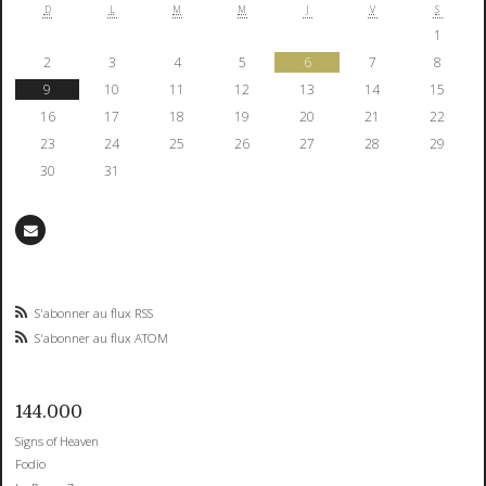
D
L
M
M
J
V
S
1
2
3
4
5
6
7
8
9
10
11
12
13
14
15
16
17
18
19
20
21
22
23
24
25
26
27
28
29
30
31
S'abonner au flux RSS
S'abonner au flux ATOM
144.000
Signs of Heaven
Fodio