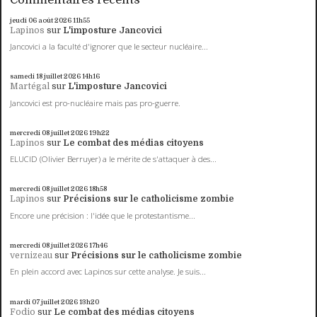
jeudi 06
août 2026
11h55
Lapinos
sur
L'imposture Jancovici
Jancovici a la faculté d'ignorer que le secteur nucléaire...
samedi 18
juillet 2026
14h16
Martégal
sur
L'imposture Jancovici
Jancovici est pro-nucléaire mais pas pro-guerre.
mercredi 08
juillet 2026
19h22
Lapinos
sur
Le combat des médias citoyens
ELUCID (Olivier Berruyer) a le mérite de s'attaquer à des...
mercredi 08
juillet 2026
18h58
Lapinos
sur
Précisions sur le catholicisme zombie
Encore une précision : l'idée que le protestantisme...
mercredi 08
juillet 2026
17h46
vernizeau
sur
Précisions sur le catholicisme zombie
En plein accord avec Lapinos sur cette analyse. Je suis...
mardi 07
juillet 2026
13h20
Fodio
sur
Le combat des médias citoyens