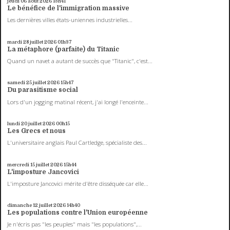
jeudi 06
août 2026
13h41
Le bénéfice de l'immigration massive
Les dernières villes états-uniennes industrielles...
mardi 28
juillet 2026
01h37
La métaphore (parfaite) du Titanic
Quand un navet a autant de succès que "Titanic", c'est...
samedi 25
juillet 2026
15h47
Du parasitisme social
Lors d'un jogging matinal récent, j'ai longé l'enceinte...
lundi 20
juillet 2026
00h15
Les Grecs et nous
L'universitaire anglais Paul Cartledge, spécialiste des...
mercredi 15
juillet 2026
15h44
L'imposture Jancovici
L'imposture Jancovici mérite d'être disséquée car elle...
dimanche 12
juillet 2026
14h40
Les populations contre l'Union européenne
Je n'écris pas "les peuples" mais "les populations",...