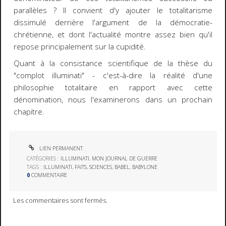
parallèles ? Il convient d'y ajouter le totalitarisme
dissimulé derrière l'argument de la démocratie-
chrétienne, et dont l'actualité montre assez bien qu'il
repose principalement sur la cupidité.
Quant à la consistance scientifique de la thèse du
"complot illuminati" - c'est-à-dire la réalité d'une
philosophie totalitaire en rapport avec cette
dénomination, nous l'examinerons dans un prochain
chapitre.
LIEN PERMANENT
CATÉGORIES :
ILLUMINATI
,
MON JOURNAL DE GUERRE
TAGS :
ILLUMINATI
,
FAITS
,
SCIENCES
,
BABEL
,
BABYLONE
0
COMMENTAIRE
Les commentaires sont fermés.