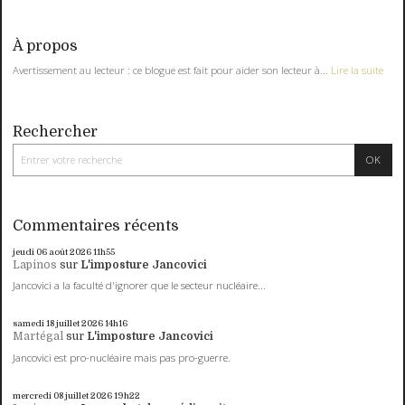
À propos
Avertissement au lecteur : ce blogue est fait pour aider son lecteur à...
Lire la suite
Rechercher
Commentaires récents
jeudi 06
août 2026
11h55
Lapinos
sur
L'imposture Jancovici
Jancovici a la faculté d'ignorer que le secteur nucléaire...
samedi 18
juillet 2026
14h16
Martégal
sur
L'imposture Jancovici
Jancovici est pro-nucléaire mais pas pro-guerre.
mercredi 08
juillet 2026
19h22