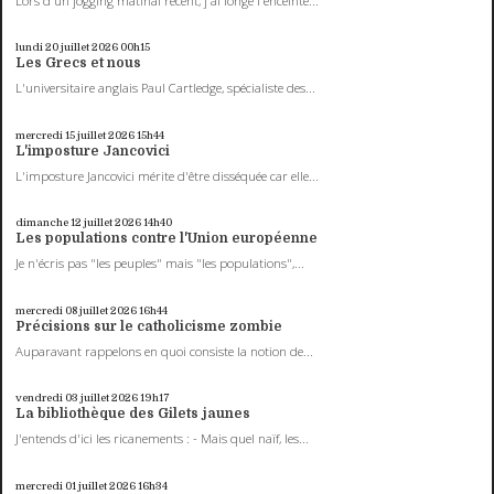
Lors d'un jogging matinal récent, j'ai longé l'enceinte...
lundi 20
juillet 2026
00h15
Les Grecs et nous
L'universitaire anglais Paul Cartledge, spécialiste des...
mercredi 15
juillet 2026
15h44
L'imposture Jancovici
L'imposture Jancovici mérite d'être disséquée car elle...
dimanche 12
juillet 2026
14h40
Les populations contre l'Union européenne
Je n'écris pas "les peuples" mais "les populations",...
mercredi 08
juillet 2026
16h44
Précisions sur le catholicisme zombie
Auparavant rappelons en quoi consiste la notion de...
vendredi 03
juillet 2026
19h17
La bibliothèque des Gilets jaunes
J'entends d'ici les ricanements : - Mais quel naïf, les...
mercredi 01
juillet 2026
16h34