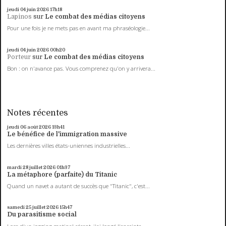
jeudi 04
juin 2026
17h18
Lapinos
sur
Le combat des médias citoyens
Pour une fois je ne mets pas en avant ma phraséologie...
jeudi 04
juin 2026
00h20
Porteur
sur
Le combat des médias citoyens
Bon : on n'avance pas. Vous comprenez qu'on y arrivera...
Notes récentes
jeudi 06
août 2026
13h41
Le bénéfice de l'immigration massive
Les dernières villes états-uniennes industrielles...
mardi 28
juillet 2026
01h37
La métaphore (parfaite) du Titanic
Quand un navet a autant de succès que "Titanic", c'est...
samedi 25
juillet 2026
15h47
Du parasitisme social