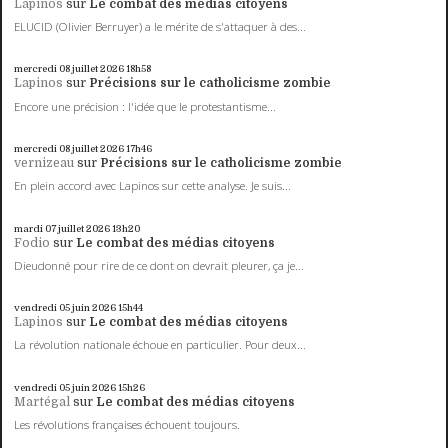
Lapinos
sur
Le combat des médias citoyens
ELUCID (Olivier Berruyer) a le mérite de s'attaquer à des...
mercredi 08
juillet 2026
18h58
Lapinos
sur
Précisions sur le catholicisme zombie
Encore une précision : l'idée que le protestantisme...
mercredi 08
juillet 2026
17h46
vernizeau
sur
Précisions sur le catholicisme zombie
En plein accord avec Lapinos sur cette analyse. Je suis...
mardi 07
juillet 2026
13h20
Fodio
sur
Le combat des médias citoyens
Dieudonné pour rire de ce dont on devrait pleurer, ça je...
vendredi 05
juin 2026
15h44
Lapinos
sur
Le combat des médias citoyens
La révolution nationale échoue en particulier. Pour deux...
vendredi 05
juin 2026
15h26
Martégal
sur
Le combat des médias citoyens
Les révolutions françaises échouent toujours.