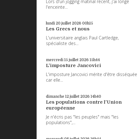
Lors d'un jogging matinal récent, j'ai longé
l'enceinte...
lundi 20
juillet 2026
00h15
Les Grecs et nous
L'universitaire anglais Paul Cartledge,
spécialiste des...
mercredi 15
juillet 2026
15h44
L'imposture Jancovici
L'imposture Jancovici mérite d'être disséquée
car elle...
dimanche 12
juillet 2026
14h40
Les populations contre l'Union
européenne
Je n'écris pas "les peuples" mais "les
populations",...
mercredi 08
juillet 2026
16h44