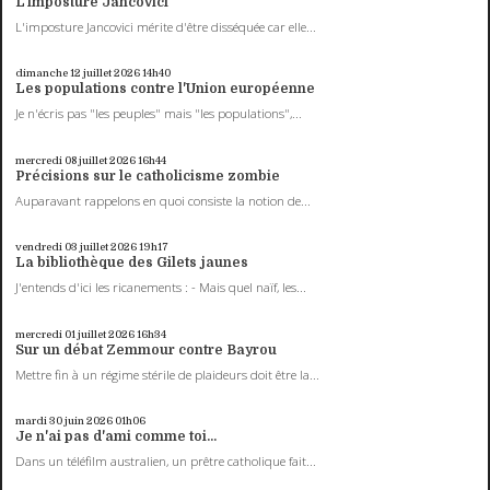
L'imposture Jancovici
L'imposture Jancovici mérite d'être disséquée car elle...
dimanche 12
juillet 2026
14h40
Les populations contre l'Union européenne
Je n'écris pas "les peuples" mais "les populations",...
mercredi 08
juillet 2026
16h44
Précisions sur le catholicisme zombie
Auparavant rappelons en quoi consiste la notion de...
vendredi 03
juillet 2026
19h17
La bibliothèque des Gilets jaunes
J'entends d'ici les ricanements : - Mais quel naïf, les...
mercredi 01
juillet 2026
16h34
Sur un débat Zemmour contre Bayrou
Mettre fin à un régime stérile de plaideurs doit être la...
mardi 30
juin 2026
01h06
Je n'ai pas d'ami comme toi...
Dans un téléfilm australien, un prêtre catholique fait...