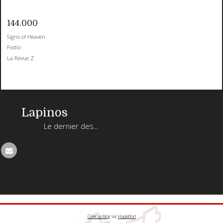
144.000
Signs of Heaven
Fodio
La Revue Z
Lapinos
Le dernier des...
Créer un blog
sur
Hautetfort