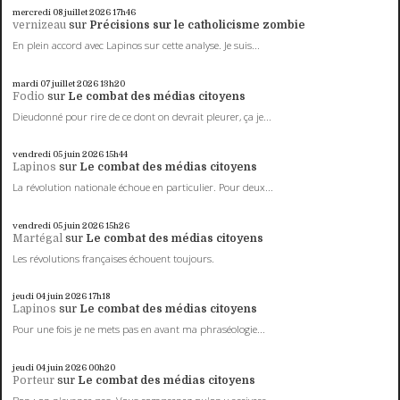
mercredi 08
juillet 2026
17h46
vernizeau
sur
Précisions sur le catholicisme zombie
En plein accord avec Lapinos sur cette analyse. Je suis...
mardi 07
juillet 2026
13h20
Fodio
sur
Le combat des médias citoyens
Dieudonné pour rire de ce dont on devrait pleurer, ça je...
vendredi 05
juin 2026
15h44
Lapinos
sur
Le combat des médias citoyens
La révolution nationale échoue en particulier. Pour deux...
vendredi 05
juin 2026
15h26
Martégal
sur
Le combat des médias citoyens
Les révolutions françaises échouent toujours.
jeudi 04
juin 2026
17h18
Lapinos
sur
Le combat des médias citoyens
Pour une fois je ne mets pas en avant ma phraséologie...
jeudi 04
juin 2026
00h20
Porteur
sur
Le combat des médias citoyens