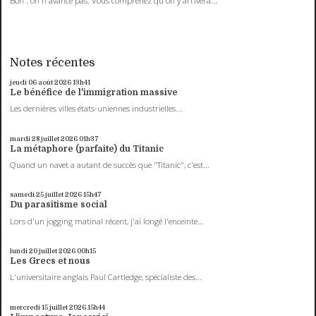
Bon : on n'avance pas. Vous comprenez qu'on y arrivera...
Notes récentes
jeudi 06
août 2026
13h41
Le bénéfice de l'immigration massive
Les dernières villes états-uniennes industrielles...
mardi 28
juillet 2026
01h37
La métaphore (parfaite) du Titanic
Quand un navet a autant de succès que "Titanic", c'est...
samedi 25
juillet 2026
15h47
Du parasitisme social
Lors d'un jogging matinal récent, j'ai longé l'enceinte...
lundi 20
juillet 2026
00h15
Les Grecs et nous
L'universitaire anglais Paul Cartledge, spécialiste des...
mercredi 15
juillet 2026
15h44