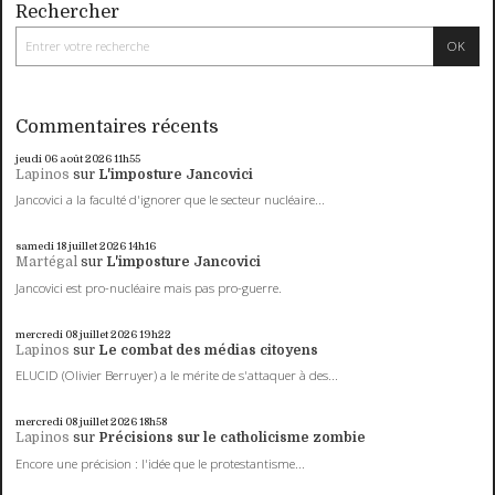
Rechercher
Commentaires récents
jeudi 06
août 2026
11h55
Lapinos
sur
L'imposture Jancovici
Jancovici a la faculté d'ignorer que le secteur nucléaire...
samedi 18
juillet 2026
14h16
Martégal
sur
L'imposture Jancovici
Jancovici est pro-nucléaire mais pas pro-guerre.
mercredi 08
juillet 2026
19h22
Lapinos
sur
Le combat des médias citoyens
ELUCID (Olivier Berruyer) a le mérite de s'attaquer à des...
mercredi 08
juillet 2026
18h58
Lapinos
sur
Précisions sur le catholicisme zombie
Encore une précision : l'idée que le protestantisme...