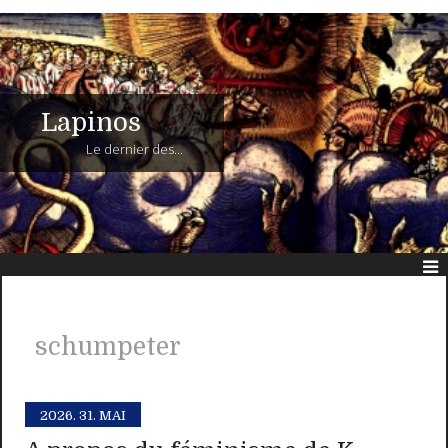
Lapinos
Le dernier des...
schumpeter
2026.
31. MAI