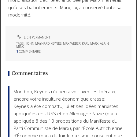
mondialisation décrite et anticipée par Marx n'en était
qu'à ses balbutiements. Marx, lui, a conservé toute sa
modernité.
LIEN PERMANENT
TAGS :
JOHN MAYNARD KEYNES
,
MAX WEBER
,
KARL MARX
,
ALAIN
MINC
1
COMMENTAIRE
Commentaires
Mon bon, Keynes n'a rien a voir avec les libéraux,
encore votre inculture économique crasse:
Keynes a été combattu, lui et ses idées marxistes
appliquées en URSS et en Allemagne Nazie (qui a
appliquée 8 des 10 propositions du Manifeste du
Parti Communiste de Marx), par l'École Autrichienne
d'Économie (qui a du fuir le nazisme, conscient que