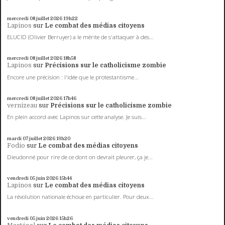
mercredi 08
juillet 2026
19h22
Lapinos
sur
Le combat des médias citoyens
ELUCID (Olivier Berruyer) a le mérite de s'attaquer à des...
mercredi 08
juillet 2026
18h58
Lapinos
sur
Précisions sur le catholicisme zombie
Encore une précision : l'idée que le protestantisme...
mercredi 08
juillet 2026
17h46
vernizeau
sur
Précisions sur le catholicisme zombie
En plein accord avec Lapinos sur cette analyse. Je suis...
mardi 07
juillet 2026
13h20
Fodio
sur
Le combat des médias citoyens
Dieudonné pour rire de ce dont on devrait pleurer, ça je...
vendredi 05
juin 2026
15h44
Lapinos
sur
Le combat des médias citoyens
La révolution nationale échoue en particulier. Pour deux...
vendredi 05
juin 2026
15h26