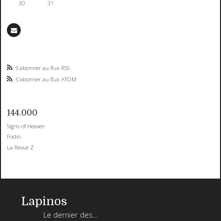
30
31
S'abonner au flux RSS
S'abonner au flux ATOM
144.000
Signs of Heaven
Fodio
La Revue Z
Lapinos
Le dernier des...