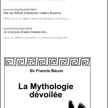
mercredi 01
juillet 2026
16h34
Sur un débat Zemmour contre Bayrou
Mettre fin à un régime stérile de plaideurs doit être la...
mardi 30
juin 2026
01h06
Je n'ai pas d'ami comme toi...
Dans un téléfilm australien, un prêtre catholique fait...