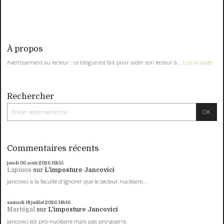
À propos
Avertissement au lecteur : ce blogue est fait pour aider son lecteur à...
Lire la suite
Rechercher
Commentaires récents
jeudi 06
août 2026
11h55
Lapinos
sur
L'imposture Jancovici
Jancovici a la faculté d'ignorer que le secteur nucléaire...
samedi 18
juillet 2026
14h16
Martégal
sur
L'imposture Jancovici
Jancovici est pro-nucléaire mais pas pro-guerre.