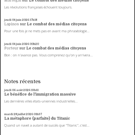
Martégal
sur
Le combat des médias citoyens
Les révolutions françaises échouent toujours.
jeudi 04
juin 2026
17h18
Lapinos
sur
Le combat des médias citoyens
Pour une fois je ne mets pas en avant ma phraséologie...
jeudi 04
juin 2026
00h20
Porteur
sur
Le combat des médias citoyens
Bon : on n'avance pas. Vous comprenez qu'on y arrivera...
Notes récentes
jeudi 06
août 2026
13h41
Le bénéfice de l'immigration massive
Les dernières villes états-uniennes industrielles...
mardi 28
juillet 2026
01h37
La métaphore (parfaite) du Titanic
Quand un navet a autant de succès que "Titanic", c'est...