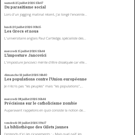
samedi 25
juillet 2026
15h47
Du parasitisme social
Lors d'un jogging matinal récent, j'ai longé l'enceinte...
lundi 20
juillet 2026
00h15
Les Grecs et nous
L'universitaire anglais Paul Cartledge, spécialiste des...
mercredi 15
juillet 2026
15h44
L'imposture Jancovici
L'imposture Jancovici mérite d'être disséquée car elle...
dimanche 12
juillet 2026
14h40
Les populations contre l'Union européenne
Je n'écris pas "les peuples" mais "les populations",...
mercredi 08
juillet 2026
16h44
Précisions sur le catholicisme zombie
Auparavant rappelons en quoi consiste la notion de...
vendredi 03
juillet 2026
19h17
La bibliothèque des Gilets jaunes
J'entends d'ici les ricanements : - Mais quel naïf, les...