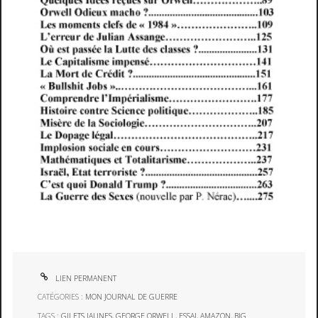
LIEN PERMANENT
CATÉGORIES :
MON JOURNAL DE GUERRE
TAGS :
GILETS JAUNES
,
GEORGE ORWELL
,
ESSAI
,
AMAZON
,
BIG