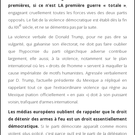
premières, si ce n’est LA première guerre « totale »
,
engageant cruellement toutes les forces vives des deux partis
opposés. Le fait de la violence démocratique est établi dès la fin
e
du XIX
siècle, et ne se démentira pas par la suite.
La violence verbale de Donald Trump, pour ne pas dire sa
vulgarité, qui galvanise son électorat, ne doit pas faire oublier
que l’hypocrisie du parti oligarchique adverse contribue
largement, elle aussi, à la violence, notamment sur le plan
international où les « droits de l’homme » servent à maquiller la
cause impérialiste de motifs humanistes. Agressée verbalement
par D. Trump, l’actuelle présidente du Mexique a répliqué en
rappelant tout ce que l’extraordinaire violence qui règne au
Mexique (nation officiellement « en paix ») doit à son puissant
voisin, trafiquant d'armes international.
Les médias européens oublient de rappeler que le droit
de détenir des armes à feu est un droit essentiellement
démocratique.
Si le parti démocrate apparaît comme moins
violent, plus policé, c’est parce qu’il est le parti de la délégation