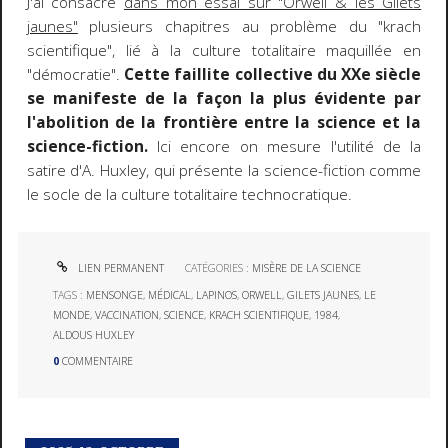
J'ai consacré
dans mon essai sur "Orwell & les Gilets
jaunes"
plusieurs chapitres au problème du "krach
scientifique", lié à la culture totalitaire maquillée en
"démocratie".
Cette faillite collective du XXe siècle
se manifeste de la façon la plus évidente par
l'abolition de la frontière entre la science et la
science-fiction.
Ici encore on mesure l'utilité de la
satire d'A. Huxley, qui présente la science-fiction comme
le socle de la culture totalitaire technocratique.
LIEN PERMANENT
CATÉGORIES :
MISÈRE DE LA SCIENCE
TAGS :
MENSONGE
,
MÉDICAL
,
LAPINOS
,
ORWELL
,
GILETS JAUNES
,
LE
MONDE
,
VACCINATION
,
SCIENCE
,
KRACH SCIENTIFIQUE
,
1984
,
ALDOUS HUXLEY
0
COMMENTAIRE