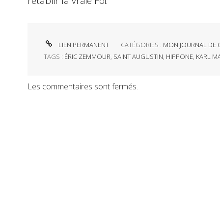
rétablir la vraie Foi.
LIEN PERMANENT
CATÉGORIES :
MON JOURNAL DE 
TAGS :
ÉRIC ZEMMOUR
,
SAINT AUGUSTIN
,
HIPPONE
,
KARL M
Les commentaires sont fermés.