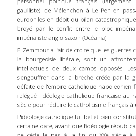
personnel politique français (largement i
gaulliste), de Mélenchon à Le Pen en pass
europhiles en dépit du bilan catastrophiqu
broyé par le conflit entre le bloc impérial
impérialiste anglo-saxon (Océania).
E. Zemmour a l'air de croire que les guerres ci
la bourgeoisie libérale, sont un affront
intellectuels de deux camps opposés. Les
s'engouffrer dans la brèche créée par la g
défaite de l'empire catholique napoléonien f
relégué l'idéologie catholique française au ra
siècle pour réduire le catholicisme français à 
L'idéologie catholique fut bel et bien constitu
certaine date, avant que l'idéologie républica
ne cède le pas à la fin du XXe siècle à l'