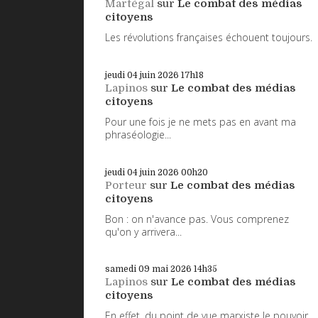
Martégal
sur
Le combat des médias
citoyens
Les révolutions françaises échouent toujours.
jeudi 04
juin 2026
17h18
Lapinos
sur
Le combat des médias
citoyens
Pour une fois je ne mets pas en avant ma
phraséologie...
jeudi 04
juin 2026
00h20
Porteur
sur
Le combat des médias
citoyens
Bon : on n'avance pas. Vous comprenez
qu'on y arrivera...
samedi 09
mai 2026
14h35
Lapinos
sur
Le combat des médias
citoyens
En effet, du point de vue marxiste le pouvoir...