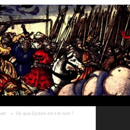
eil
De quoi Epstein est-il le nom ?