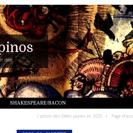
pinos
r des...
SHAKESPEARE/BACON
L'action des Gilets jaunes en 2025
Page d'accu