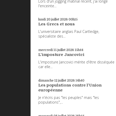
Lors d'un jogging matinal récent, j'ai longé
l'enceinte...
lundi 20
juillet 2026
00h15
Les Grecs et nous
L'universitaire anglais Paul Cartledge,
spécialiste des...
mercredi 15
juillet 2026
15h44
L'imposture Jancovici
L'imposture Jancovici mérite d'être disséquée
car elle...
dimanche 12
juillet 2026
14h40
Les populations contre l'Union
européenne
Je n'écris pas "les peuples" mais "les
populations",...
mercredi 08
juillet 2026
16h44