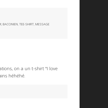
M
,
BACONIEN
,
TEE-SHIRT
,
MESSAGE
ns, on a un t-shirt "I love
tains héhéhé.