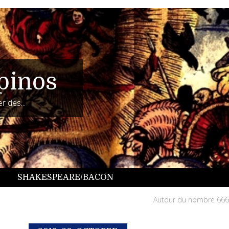
pinos
r des...
SHAKESPEARE/BACON
Autour du nombre 666