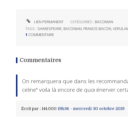
LIEN PERMANENT
CATÉGORIES :
BACONIAN
TAGS :
SHAKESPEARE
,
BACONIAN
,
FRANCIS BACON
,
VERULA
1
COMMENTAIRE
Commentaires
On remarquera que dans les recommandatio
celine" voila là encore de quoi énerver cer
Écrit par :
144.000
19h36
-
mercredi 30
octobre 2019