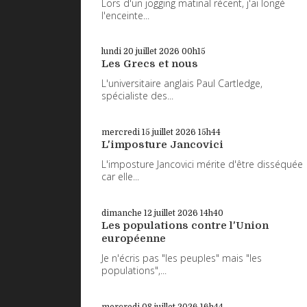
Lors d'un jogging matinal récent, j'ai longé
l'enceinte...
lundi 20
juillet 2026
00h15
Les Grecs et nous
L'universitaire anglais Paul Cartledge,
spécialiste des...
mercredi 15
juillet 2026
15h44
L'imposture Jancovici
L'imposture Jancovici mérite d'être disséquée
car elle...
dimanche 12
juillet 2026
14h40
Les populations contre l'Union
européenne
Je n'écris pas "les peuples" mais "les
populations",...
mercredi 08
juillet 2026
16h44