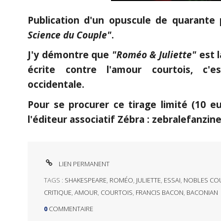
Publication d'un opuscule de quarante 
Science du Couple"
.
J'y démontre que
"Roméo & Juliette"
est l
écrite contre l'amour courtois, c'es
occidentale.
Pour se procurer ce tirage limité (10 eu
l'éditeur associatif Zébra : zebralefanzi
LIEN PERMANENT
TAGS :
SHAKESPEARE
,
ROMÉO
,
JULIETTE
,
ESSAI
,
NOBLES CO
CRITIQUE
,
AMOUR
,
COURTOIS
,
FRANCIS BACON
,
BACONIAN
0
COMMENTAIRE