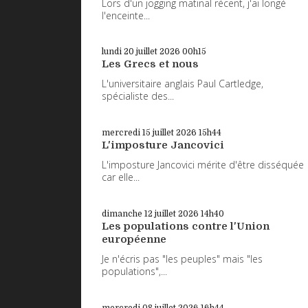
Lors d'un jogging matinal récent, j'ai longé
l'enceinte...
lundi 20
juillet 2026
00h15
Les Grecs et nous
L'universitaire anglais Paul Cartledge,
spécialiste des...
mercredi 15
juillet 2026
15h44
L'imposture Jancovici
L'imposture Jancovici mérite d'être disséquée
car elle...
dimanche 12
juillet 2026
14h40
Les populations contre l'Union
européenne
Je n'écris pas "les peuples" mais "les
populations",...
mercredi 08
juillet 2026
16h44