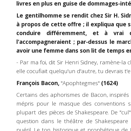
livres en plus en guise de dommages-inté
Le gentilhomme se rendit chez Sir H. Sid
à propos de cette offre ; il expliqua que
conduire différemment, et à vrai 
l'accompagneraient ; par-dessus le marché
avoir une femme dans son lit de temps e
- Par ma foi, dit Sir Henri Sidney, ramène-la c
elle cocufiait quelqu'un d'autre, tu devrais t'
François Bacon,
"Apophtegmes"
(1624)
Certains des aphorismes de Bacon, inspirés d
mépris pour le masque des conventions so
plupart des pièces de Shakespeare. De "cul"
question dans le théâtre de Shakespeare q
puéril. Le ton historique et prophétique de 