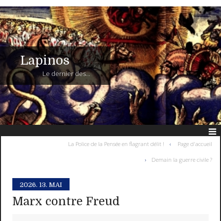
Lapinos
Le dernier des...
La Police de la Pensée en flagrant délit !
Page d'accueil
Demain la guerre civile ?
2026.
13. MAI
Marx contre Freud