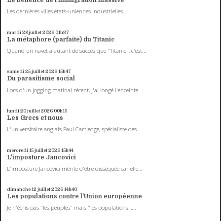
Le bénéfice de l'immigration massive
Les dernières villes états-uniennes industrielles...
mardi 28
juillet 2026
01h37
La métaphore (parfaite) du Titanic
Quand un navet a autant de succès que "Titanic", c'est...
samedi 25
juillet 2026
15h47
Du parasitisme social
Lors d'un jogging matinal récent, j'ai longé l'enceinte...
lundi 20
juillet 2026
00h15
Les Grecs et nous
L'universitaire anglais Paul Cartledge, spécialiste des...
mercredi 15
juillet 2026
15h44
L'imposture Jancovici
L'imposture Jancovici mérite d'être disséquée car elle...
dimanche 12
juillet 2026
14h40
Les populations contre l'Union européenne
Je n'écris pas "les peuples" mais "les populations",...