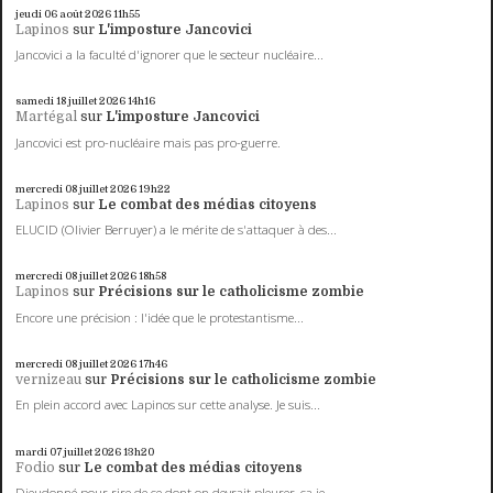
jeudi 06
août 2026
11h55
Lapinos
sur
L'imposture Jancovici
Jancovici a la faculté d'ignorer que le secteur nucléaire...
samedi 18
juillet 2026
14h16
Martégal
sur
L'imposture Jancovici
Jancovici est pro-nucléaire mais pas pro-guerre.
mercredi 08
juillet 2026
19h22
Lapinos
sur
Le combat des médias citoyens
ELUCID (Olivier Berruyer) a le mérite de s'attaquer à des...
mercredi 08
juillet 2026
18h58
Lapinos
sur
Précisions sur le catholicisme zombie
Encore une précision : l'idée que le protestantisme...
mercredi 08
juillet 2026
17h46
vernizeau
sur
Précisions sur le catholicisme zombie
En plein accord avec Lapinos sur cette analyse. Je suis...
mardi 07
juillet 2026
13h20
Fodio
sur
Le combat des médias citoyens
Dieudonné pour rire de ce dont on devrait pleurer, ça je...