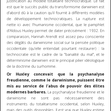
justification au modèle totalitaire technocratique. Le fait
est que le succès public du transformisme darwinien est
d'abord dû à la caution qu'il fournit à différents modèles
de développement technocratiques. La rupture est
nette ici avec l'humanisme occidental, que le pamphlet
d'Aldous Huxley permet de dater précisément : 1932. En
comparaison, Hannah Arendt est assez peu consciente
des dégâts du darwinisme social sur la pensée politique
occidentale (qu'elle entendait pourtant restaurer) : la
technocratie est le cadre de la "banalité du mal", et le
déterminisme darwinien est le principal pilier idéologique
de la doctrine du surhomme.
Or Huxley concevait que la psychanalyse
freudienne, comme le darwinisme, puissent être
mis au service de l'abus de pouvoir des élites
modernes barbares.
La psychanalyse freudienne et le
darwinisme ne sont pas nécessairement des
instruments du totalitarisme occidental, selon Huxley,
mais des outils disponibles. Il est vrai que Huxley estime