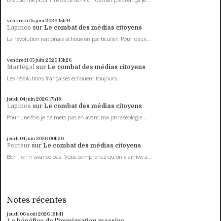
vendredi 05
juin 2026
15h44
Lapinos
sur
Le combat des médias citoyens
La révolution nationale échoue en particulier. Pour deux...
vendredi 05
juin 2026
15h26
Martégal
sur
Le combat des médias citoyens
Les révolutions françaises échouent toujours.
jeudi 04
juin 2026
17h18
Lapinos
sur
Le combat des médias citoyens
Pour une fois je ne mets pas en avant ma phraséologie...
jeudi 04
juin 2026
00h20
Porteur
sur
Le combat des médias citoyens
Bon : on n'avance pas. Vous comprenez qu'on y arrivera...
Notes récentes
jeudi 06
août 2026
13h41