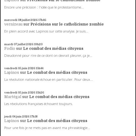
Lapinos
sur
Précisions sur le catholicisme zombie
Encore une précision : l'idée que le protestantisme...
mercredi 08
juillet 2026
17h46
vernizeau
sur
Précisions sur le catholicisme zombie
En plein accord avec Lapinos sur cette analyse. Je suis...
mardi 07
juillet 2026
13h20
Fodio
sur
Le combat des médias citoyens
Dieudonné pour rire de ce dont on devrait pleurer, ça je...
vendredi 05
juin 2026
15h44
Lapinos
sur
Le combat des médias citoyens
La révolution nationale échoue en particulier. Pour deux...
vendredi 05
juin 2026
15h26
Martégal
sur
Le combat des médias citoyens
Les révolutions françaises échouent toujours.
jeudi 04
juin 2026
17h18
Lapinos
sur
Le combat des médias citoyens
Pour une fois je ne mets pas en avant ma phraséologie...