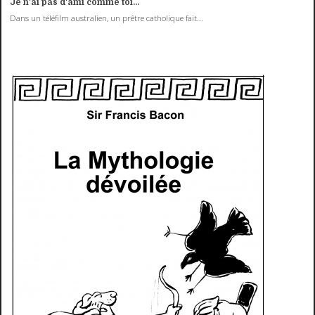
Je n'ai pas d'ami comme toi...
Dans un téléfilm australien, un prêtre catholique fait...