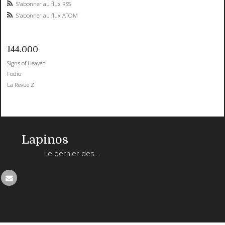
S'abonner au flux RSS
S'abonner au flux ATOM
144.000
Signs of Heaven
Fodio
La Revue Z
Lapinos
Le dernier des...