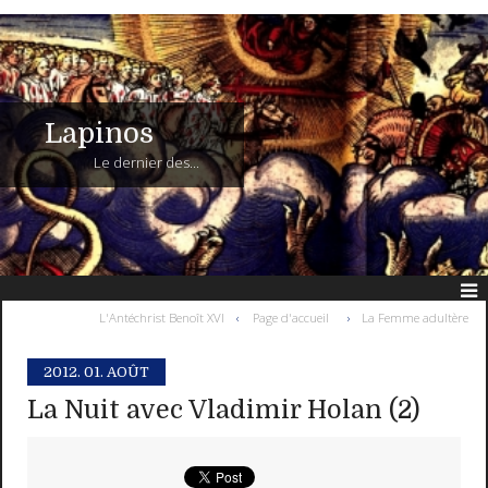
Lapinos
Le dernier des...
L'Antéchrist Benoît XVI
Page d'accueil
La Femme adultère
2012.
01. AOÛT
La Nuit avec Vladimir Holan (2)