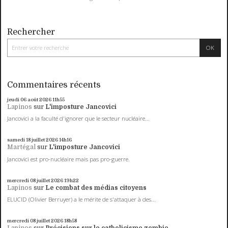
Rechercher
Commentaires récents
jeudi 06
août 2026
11h55
Lapinos
sur
L'imposture Jancovici
Jancovici a la faculté d'ignorer que le secteur nucléaire...
samedi 18
juillet 2026
14h16
Martégal
sur
L'imposture Jancovici
Jancovici est pro-nucléaire mais pas pro-guerre.
mercredi 08
juillet 2026
19h22
Lapinos
sur
Le combat des médias citoyens
ELUCID (Olivier Berruyer) a le mérite de s'attaquer à des...
mercredi 08
juillet 2026
18h58