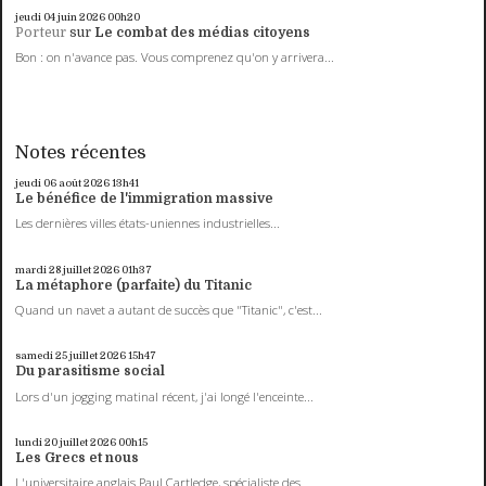
jeudi 04
juin 2026
00h20
Porteur
sur
Le combat des médias citoyens
Bon : on n'avance pas. Vous comprenez qu'on y arrivera...
Notes récentes
jeudi 06
août 2026
13h41
Le bénéfice de l'immigration massive
Les dernières villes états-uniennes industrielles...
mardi 28
juillet 2026
01h37
La métaphore (parfaite) du Titanic
Quand un navet a autant de succès que "Titanic", c'est...
samedi 25
juillet 2026
15h47
Du parasitisme social
Lors d'un jogging matinal récent, j'ai longé l'enceinte...
lundi 20
juillet 2026
00h15
Les Grecs et nous
L'universitaire anglais Paul Cartledge, spécialiste des...