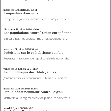
mercredi 15
juillet 2026
15h44
L'imposture Jancovici
L'imposture Jancovici mérite d'être disséquée car elle...
dimanche 12
juillet 2026
14h40
Les populations contre l'Union européenne
Je n'écris pas "les peuples" mais "les populations",...
mercredi 08
juillet 2026
16h44
Précisions sur le catholicisme zombie
Auparavant rappelons en quoi consiste la notion de...
vendredi 03
juillet 2026
19h17
La bibliothèque des Gilets jaunes
J'entends d'ici les ricanements : - Mais quel naïf, les...
mercredi 01
juillet 2026
16h34
Sur un débat Zemmour contre Bayrou
Mettre fin à un régime stérile de plaideurs doit être la...
mardi 30
juin 2026
01h06