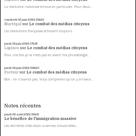
La révolution nationale échoue en particulier. Pour deux...
vendredi 05
juin 2026
15h26
Martégal
sur
Le combat des médias citoyens
Les révolutions françaises échouent toujours.
jeudi 04
juin 2026
17h18
Lapinos
sur
Le combat des médias citoyens
Pour une fois je ne mets pas en avant ma phraséologie...
jeudi 04
juin 2026
00h20
Porteur
sur
Le combat des médias citoyens
Bon : on n'avance pas. Vous comprenez qu'on y arrivera...
Notes récentes
jeudi 06
août 2026
13h41
Le bénéfice de l'immigration massive
Les dernières villes états-uniennes industrielles...