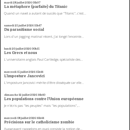
mardi 28
juillet 2026
01h37
La métaphore (parfaite) du Titanic
Quand un navet a autant de succès que "Titanic", c'est...
samedi 25
juillet 2026
15h47
Du parasitisme social
Lors d'un jogging matinal récent, j'ai longé l'enceinte...
lundi 20
juillet 2026
00h15
Les Grecs et nous
L'universitaire anglais Paul Cartledge, spécialiste des...
mercredi 15
juillet 2026
15h44
L'imposture Jancovici
L'imposture Jancovici mérite d'être disséquée car elle...
dimanche 12
juillet 2026
14h40
Les populations contre l'Union européenne
Je n'écris pas "les peuples" mais "les populations",...
mercredi 08
juillet 2026
16h44
Précisions sur le catholicisme zombie
Auparavant rappelons en quoi consiste la notion de...