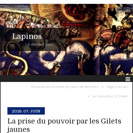
Lapinos
Le dernier des...
Pourquoi les hommes ont peur des femmes ?
Page d'accueil
Sur une erreur d'Orwell
2026.
07. JUIN
La prise du pouvoir par les Gilets
jaunes