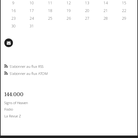
9
10
11
12
13
14
15
16
17
18
19
20
21
22
23
24
25
26
27
28
29
30
31
S'abonner au flux RSS
S'abonner au flux ATOM
144.000
Signs of Heaven
Fodio
La Revue Z