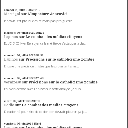
samedi 18
juillet 2026
14h16
Martégal
sur
L'imposture Jancovici
Jancovici est pro-nucléaire mais pas pro-guerre.
mercredi 08
juillet 2026
19h22
Lapinos
sur
Le combat des médias citoyens
ELUCID (Olivier Berruyer) a le mérite de s'attaquer à des...
mercredi 08
juillet 2026
18h58
Lapinos
sur
Précisions sur le catholicisme zombie
Encore une précision : l'idée que le protestantisme...
mercredi 08
juillet 2026
17h46
vernizeau
sur
Précisions sur le catholicisme zombie
En plein accord avec Lapinos sur cette analyse. Je suis...
mardi 07
juillet 2026
13h20
Fodio
sur
Le combat des médias citoyens
Dieudonné pour rire de ce dont on devrait pleurer, ça je...
vendredi 05
juin 2026
15h44
Lapinos
sur
Le combat des médias citoyens