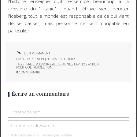
l'histoire enseigne qu'il ressemble beaucoup à la
croisière du "Titanic" : quand l'étrave vient heurter
l'iceberg, tout le monde est responsable de ce qui vient
de se passer, mais personne ne sent coupable en
particulier.
LIEN PERMANENT
CATÉGORIES :
MON JOURNAL DE GUERRE
TAGS :
PRISE
,
POUVOIR
,
GILETS JAUNES
,
LAPINOS
,
ACTION
POLITIQUE
,
RÉVOLUTION
0
COMMENTAIRE
Écrire un commentaire
Votre adresse email ne sera pas publiée