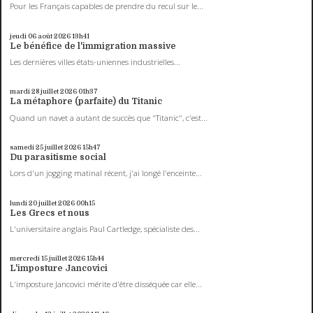
Pour les Français capables de prendre du recul sur le...
jeudi 06
août 2026
13h41
Le bénéfice de l'immigration massive
Les dernières villes états-uniennes industrielles...
mardi 28
juillet 2026
01h37
La métaphore (parfaite) du Titanic
Quand un navet a autant de succès que "Titanic", c'est...
samedi 25
juillet 2026
15h47
Du parasitisme social
Lors d'un jogging matinal récent, j'ai longé l'enceinte...
lundi 20
juillet 2026
00h15
Les Grecs et nous
L'universitaire anglais Paul Cartledge, spécialiste des...
mercredi 15
juillet 2026
15h44
L'imposture Jancovici
L'imposture Jancovici mérite d'être disséquée car elle...