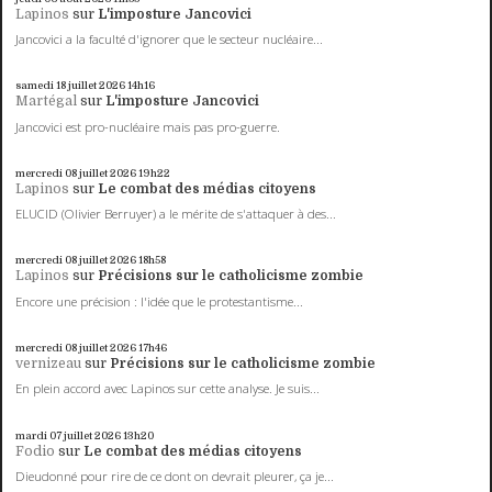
Lapinos
sur
L'imposture Jancovici
Jancovici a la faculté d'ignorer que le secteur nucléaire...
samedi 18
juillet 2026
14h16
Martégal
sur
L'imposture Jancovici
Jancovici est pro-nucléaire mais pas pro-guerre.
mercredi 08
juillet 2026
19h22
Lapinos
sur
Le combat des médias citoyens
ELUCID (Olivier Berruyer) a le mérite de s'attaquer à des...
mercredi 08
juillet 2026
18h58
Lapinos
sur
Précisions sur le catholicisme zombie
Encore une précision : l'idée que le protestantisme...
mercredi 08
juillet 2026
17h46
vernizeau
sur
Précisions sur le catholicisme zombie
En plein accord avec Lapinos sur cette analyse. Je suis...
mardi 07
juillet 2026
13h20
Fodio
sur
Le combat des médias citoyens
Dieudonné pour rire de ce dont on devrait pleurer, ça je...