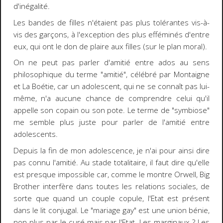
d'inégalité.
Les bandes de filles n'étaient pas plus tolérantes vis-à-
vis des garçons, à l'exception des plus efféminés d'entre
eux, qui ont le don de plaire aux filles (sur le plan moral).
On ne peut pas parler d'amitié entre ados au sens
philosophique du terme "amitié", célébré par Montaigne
et La Boétie, car un adolescent, qui ne se connaît pas lui-
même, n'a aucune chance de comprendre celui qu'il
appelle son copain ou son pote. Le terme de "symbiose"
me semble plus juste pour parler de l'amitié entre
adolescents.
Depuis la fin de mon adolescence, je n'ai pour ainsi dire
pas connu l'amitié. Au stade totalitaire, il faut dire qu'elle
est presque impossible car, comme le montre Orwell, Big
Brother interfère dans toutes les relations sociales, de
sorte que quand un couple copule, l'Etat est présent
dans le lit conjugal. Le "mariage gay" est une union bénie,
non plus par le curé mais par l'Etat. Les marginaux ? Les