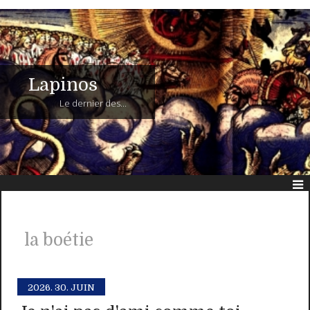
Lapinos
Le dernier des...
la boétie
2026.
30. JUIN