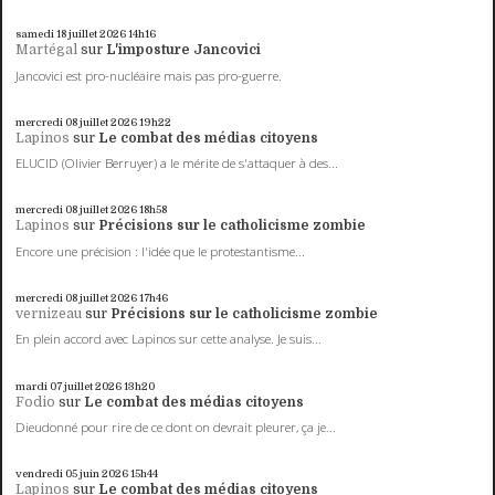
samedi 18
juillet 2026
14h16
Martégal
sur
L'imposture Jancovici
Jancovici est pro-nucléaire mais pas pro-guerre.
mercredi 08
juillet 2026
19h22
Lapinos
sur
Le combat des médias citoyens
ELUCID (Olivier Berruyer) a le mérite de s'attaquer à des...
mercredi 08
juillet 2026
18h58
Lapinos
sur
Précisions sur le catholicisme zombie
Encore une précision : l'idée que le protestantisme...
mercredi 08
juillet 2026
17h46
vernizeau
sur
Précisions sur le catholicisme zombie
En plein accord avec Lapinos sur cette analyse. Je suis...
mardi 07
juillet 2026
13h20
Fodio
sur
Le combat des médias citoyens
Dieudonné pour rire de ce dont on devrait pleurer, ça je...
vendredi 05
juin 2026
15h44
Lapinos
sur
Le combat des médias citoyens