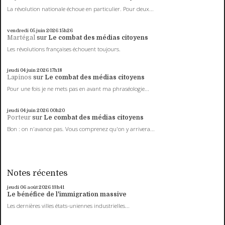
La révolution nationale échoue en particulier. Pour deux...
vendredi 05
juin 2026
15h26
Martégal
sur
Le combat des médias citoyens
Les révolutions françaises échouent toujours.
jeudi 04
juin 2026
17h18
Lapinos
sur
Le combat des médias citoyens
Pour une fois je ne mets pas en avant ma phraséologie...
jeudi 04
juin 2026
00h20
Porteur
sur
Le combat des médias citoyens
Bon : on n'avance pas. Vous comprenez qu'on y arrivera...
Notes récentes
jeudi 06
août 2026
13h41
Le bénéfice de l'immigration massive
Les dernières villes états-uniennes industrielles...