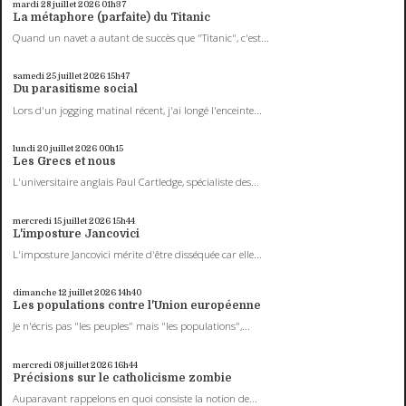
mardi 28
juillet 2026
01h37
La métaphore (parfaite) du Titanic
Quand un navet a autant de succès que "Titanic", c'est...
samedi 25
juillet 2026
15h47
Du parasitisme social
Lors d'un jogging matinal récent, j'ai longé l'enceinte...
lundi 20
juillet 2026
00h15
Les Grecs et nous
L'universitaire anglais Paul Cartledge, spécialiste des...
mercredi 15
juillet 2026
15h44
L'imposture Jancovici
L'imposture Jancovici mérite d'être disséquée car elle...
dimanche 12
juillet 2026
14h40
Les populations contre l'Union européenne
Je n'écris pas "les peuples" mais "les populations",...
mercredi 08
juillet 2026
16h44
Précisions sur le catholicisme zombie
Auparavant rappelons en quoi consiste la notion de...