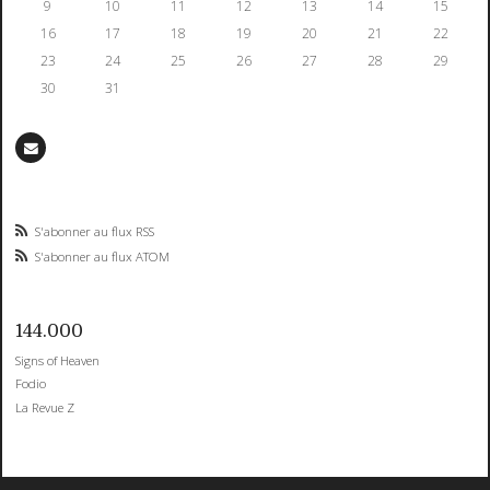
9
10
11
12
13
14
15
16
17
18
19
20
21
22
23
24
25
26
27
28
29
30
31
S'abonner au flux RSS
S'abonner au flux ATOM
144.000
Signs of Heaven
Fodio
La Revue Z