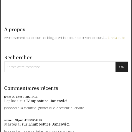
À propos
Avertissement au lecteur : ce blogue est fait pour aider son lecteur à...
Lire la suite
Rechercher
Commentaires récents
jeudi 06
août 2026
11h55
Lapinos
sur
L'imposture Jancovici
Jancovici a la faculté d'ignorer que le secteur nucléaire...
samedi 18
juillet 2026
14h16
Martégal
sur
L'imposture Jancovici
Jancovici est pro-nucléaire mais pas pro-guerre.