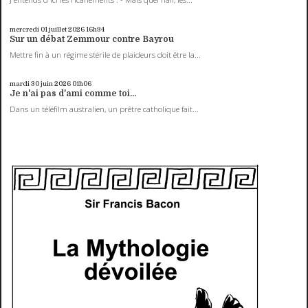
mercredi 01
juillet 2026
16h34
Sur un débat Zemmour contre Bayrou
Mettre fin à un régime stérile de plaideurs doit être la...
mardi 30
juin 2026
01h06
Je n'ai pas d'ami comme toi...
Dans un téléfilm australien, un prêtre catholique fait...