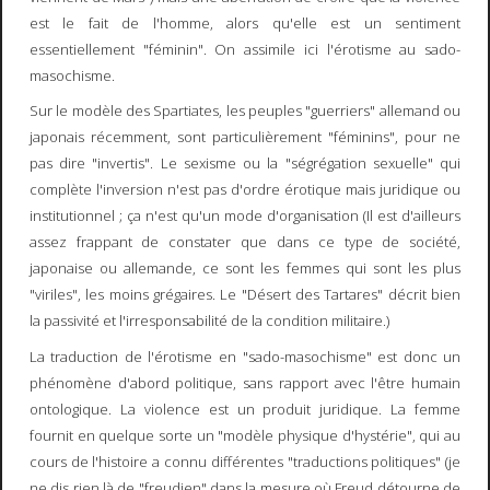
est le fait de l'homme, alors qu'elle est un sentiment
essentiellement "féminin". On assimile ici l'érotisme au sado-
masochisme.
Sur le modèle des Spartiates, les peuples "guerriers" allemand ou
japonais récemment, sont particulièrement "féminins", pour ne
pas dire "invertis". Le sexisme ou la "ségrégation sexuelle" qui
complète l'inversion n'est pas d'ordre érotique mais juridique ou
institutionnel ; ça n'est qu'un mode d'organisation (Il est d'ailleurs
assez frappant de constater que dans ce type de société,
japonaise ou allemande, ce sont les femmes qui sont les plus
"viriles", les moins grégaires. Le "Désert des Tartares" décrit bien
la passivité et l'irresponsabilité de la condition militaire.)
La traduction de l'érotisme en "sado-masochisme" est donc un
phénomène d'abord politique, sans rapport avec l'être humain
ontologique. La violence est un produit juridique. La femme
fournit en quelque sorte un "modèle physique d'hystérie", qui au
cours de l'histoire a connu différentes "traductions politiques" (je
ne dis rien là de "freudien" dans la mesure où Freud détourne de