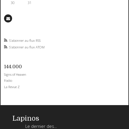
30
31
S'abonner au flux RSS
S'abonner au flux ATOM
144.000
Signs of Heaven
Fodio
La Revue Z
Lapinos
Le dernier des...