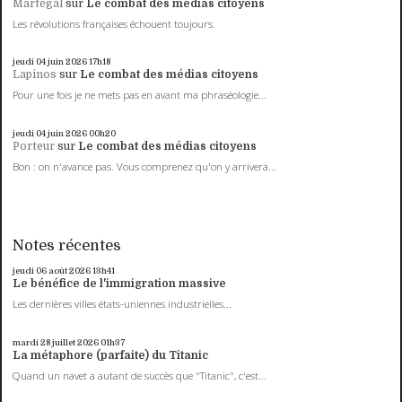
Martégal
sur
Le combat des médias citoyens
Les révolutions françaises échouent toujours.
jeudi 04
juin 2026
17h18
Lapinos
sur
Le combat des médias citoyens
Pour une fois je ne mets pas en avant ma phraséologie...
jeudi 04
juin 2026
00h20
Porteur
sur
Le combat des médias citoyens
Bon : on n'avance pas. Vous comprenez qu'on y arrivera...
Notes récentes
jeudi 06
août 2026
13h41
Le bénéfice de l'immigration massive
Les dernières villes états-uniennes industrielles...
mardi 28
juillet 2026
01h37
La métaphore (parfaite) du Titanic
Quand un navet a autant de succès que "Titanic", c'est...