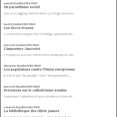
samedi 25
juillet 2026
15h47
Du parasitisme social
Lors d'un jogging matinal récent, j'ai longé l'enceinte...
lundi 20
juillet 2026
00h15
Les Grecs et nous
L'universitaire anglais Paul Cartledge, spécialiste des...
mercredi 15
juillet 2026
15h44
L'imposture Jancovici
L'imposture Jancovici mérite d'être disséquée car elle...
dimanche 12
juillet 2026
14h40
Les populations contre l'Union européenne
Je n'écris pas "les peuples" mais "les populations",...
mercredi 08
juillet 2026
16h44
Précisions sur le catholicisme zombie
Auparavant rappelons en quoi consiste la notion de...
vendredi 03
juillet 2026
19h17
La bibliothèque des Gilets jaunes
J'entends d'ici les ricanements : - Mais quel naïf, les...