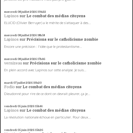
mercredi 08
juillet 2026
19h22
Lapinos
sur
Le combat des médias citoyens
ELUCID (Olivier Berruyer) a le mérite de s'attaquer à des...
mercredi 08
juillet 2026
18h58
Lapinos
sur
Précisions sur le catholicisme zombie
Encore une précision : l'idée que le protestantisme...
mercredi 08
juillet 2026
17h46
vernizeau
sur
Précisions sur le catholicisme zombie
En plein accord avec Lapinos sur cette analyse. Je suis...
mardi 07
juillet 2026
13h20
Fodio
sur
Le combat des médias citoyens
Dieudonné pour rire de ce dont on devrait pleurer, ça je...
vendredi 05
juin 2026
15h44
Lapinos
sur
Le combat des médias citoyens
La révolution nationale échoue en particulier. Pour deux...
vendredi 05
juin 2026
15h26