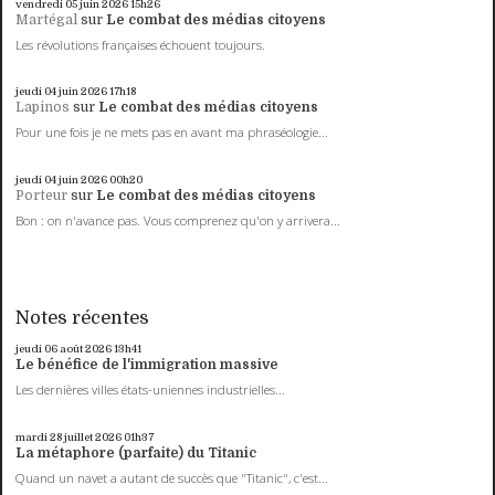
vendredi 05
juin 2026
15h26
Martégal
sur
Le combat des médias citoyens
Les révolutions françaises échouent toujours.
jeudi 04
juin 2026
17h18
Lapinos
sur
Le combat des médias citoyens
Pour une fois je ne mets pas en avant ma phraséologie...
jeudi 04
juin 2026
00h20
Porteur
sur
Le combat des médias citoyens
Bon : on n'avance pas. Vous comprenez qu'on y arrivera...
Notes récentes
jeudi 06
août 2026
13h41
Le bénéfice de l'immigration massive
Les dernières villes états-uniennes industrielles...
mardi 28
juillet 2026
01h37
La métaphore (parfaite) du Titanic
Quand un navet a autant de succès que "Titanic", c'est...