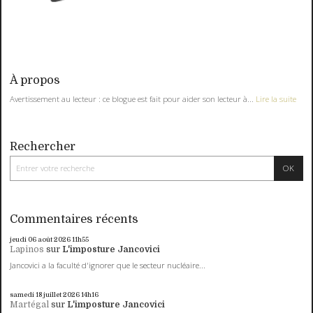
À propos
Avertissement au lecteur : ce blogue est fait pour aider son lecteur à...
Lire la suite
Rechercher
Commentaires récents
jeudi 06
août 2026
11h55
Lapinos
sur
L'imposture Jancovici
Jancovici a la faculté d'ignorer que le secteur nucléaire...
samedi 18
juillet 2026
14h16
Martégal
sur
L'imposture Jancovici