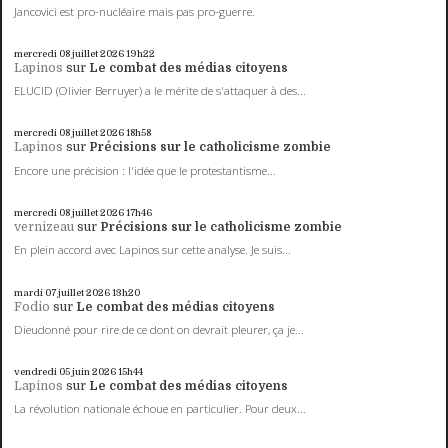
Jancovici est pro-nucléaire mais pas pro-guerre.
mercredi 08
juillet 2026
19h22
Lapinos
sur
Le combat des médias citoyens
ELUCID (Olivier Berruyer) a le mérite de s'attaquer à des...
mercredi 08
juillet 2026
18h58
Lapinos
sur
Précisions sur le catholicisme zombie
Encore une précision : l'idée que le protestantisme...
mercredi 08
juillet 2026
17h46
vernizeau
sur
Précisions sur le catholicisme zombie
En plein accord avec Lapinos sur cette analyse. Je suis...
mardi 07
juillet 2026
13h20
Fodio
sur
Le combat des médias citoyens
Dieudonné pour rire de ce dont on devrait pleurer, ça je...
vendredi 05
juin 2026
15h44
Lapinos
sur
Le combat des médias citoyens
La révolution nationale échoue en particulier. Pour deux...