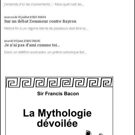
J'entends d'ici les ricanements : - Mais quel naïf, les...
mercredi 01
juillet 2026
16h34
Sur un débat Zemmour contre Bayrou
Mettre fin à un régime stérile de plaideurs doit être la...
mardi 30
juin 2026
01h06
Je n'ai pas d'ami comme toi...
Dans un téléfilm australien, un prêtre catholique fait...