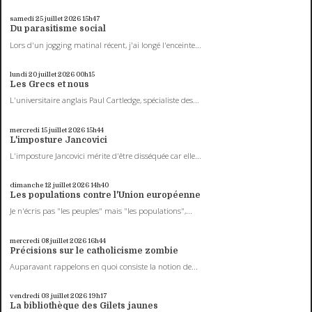
samedi 25
juillet 2026
15h47
Du parasitisme social
Lors d'un jogging matinal récent, j'ai longé l'enceinte...
lundi 20
juillet 2026
00h15
Les Grecs et nous
L'universitaire anglais Paul Cartledge, spécialiste des...
mercredi 15
juillet 2026
15h44
L'imposture Jancovici
L'imposture Jancovici mérite d'être disséquée car elle...
dimanche 12
juillet 2026
14h40
Les populations contre l'Union européenne
Je n'écris pas "les peuples" mais "les populations",...
mercredi 08
juillet 2026
16h44
Précisions sur le catholicisme zombie
Auparavant rappelons en quoi consiste la notion de...
vendredi 03
juillet 2026
19h17
La bibliothèque des Gilets jaunes