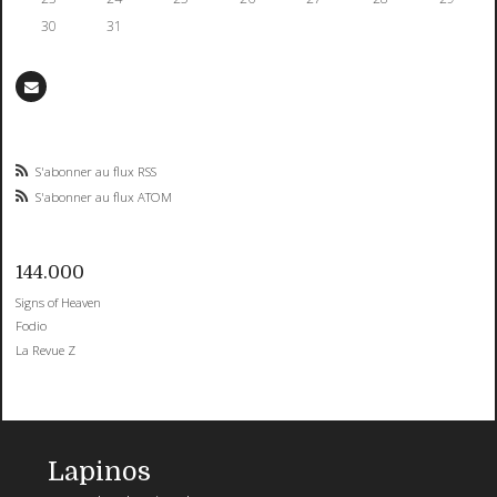
30
31
S'abonner au flux RSS
S'abonner au flux ATOM
144.000
Signs of Heaven
Fodio
La Revue Z
Lapinos