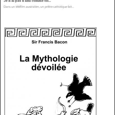
Je n'ai pas d'ami comme toi...
Dans un téléfilm australien, un prêtre catholique fait...