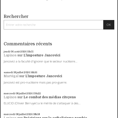
Rechercher
Commentaires récents
jeudi 06
août 2026
11h55
Lapinos
sur
L'imposture Jancovici
Jancovici a la faculté d'ignorer que le secteur nucléaire...
samedi 18
juillet 2026
14h16
Martégal
sur
L'imposture Jancovici
Jancovici est pro-nucléaire mais pas pro-guerre.
mercredi 08
juillet 2026
19h22
Lapinos
sur
Le combat des médias citoyens
ELUCID (Olivier Berruyer) a le mérite de s'attaquer à des...
mercredi 08
juillet 2026
18h58