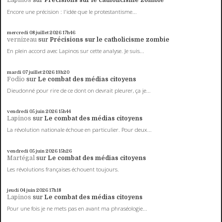
Lapinos
sur
Précisions sur le catholicisme zombie
Encore une précision : l'idée que le protestantisme...
mercredi 08
juillet 2026
17h46
vernizeau
sur
Précisions sur le catholicisme zombie
En plein accord avec Lapinos sur cette analyse. Je suis...
mardi 07
juillet 2026
13h20
Fodio
sur
Le combat des médias citoyens
Dieudonné pour rire de ce dont on devrait pleurer, ça je...
vendredi 05
juin 2026
15h44
Lapinos
sur
Le combat des médias citoyens
La révolution nationale échoue en particulier. Pour deux...
vendredi 05
juin 2026
15h26
Martégal
sur
Le combat des médias citoyens
Les révolutions françaises échouent toujours.
jeudi 04
juin 2026
17h18
Lapinos
sur
Le combat des médias citoyens
Pour une fois je ne mets pas en avant ma phraséologie...