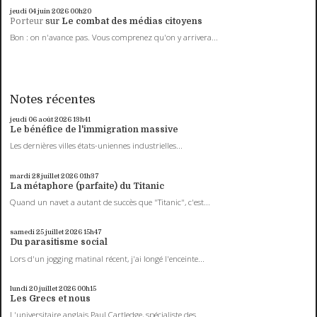
jeudi 04
juin 2026
00h20
Porteur
sur
Le combat des médias citoyens
Bon : on n'avance pas. Vous comprenez qu'on y arrivera...
Notes récentes
jeudi 06
août 2026
13h41
Le bénéfice de l'immigration massive
Les dernières villes états-uniennes industrielles...
mardi 28
juillet 2026
01h37
La métaphore (parfaite) du Titanic
Quand un navet a autant de succès que "Titanic", c'est...
samedi 25
juillet 2026
15h47
Du parasitisme social
Lors d'un jogging matinal récent, j'ai longé l'enceinte...
lundi 20
juillet 2026
00h15
Les Grecs et nous
L'universitaire anglais Paul Cartledge, spécialiste des...