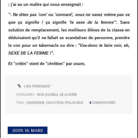
: j'ai eu un maître qui nous enseignait :
"- Ne dites pas 'con' ou 'connard', vous ne savez même pas ce
que ça signifie ! ça signifie 'le sexe de la femme'".
Sans
solution de remplacement, les meilleurs élèves de la classe en
déduisaient qu'il ne fallait se scandaliser de personne, prendre
le con pour un tabernacle ou dire :
"Vas-donc te faire voir, eh,
SEXE DE LA FEMME !"
.
Et "crétin" vient de "chrétien" par usure.
LIEN PERMANENT
CATÉGORIES :
MON JOURNAL DE GUERRE
TAGS :
JANSENISME
,
EDUCATION
,
PHILOLOGIE
4
COMMENTAIRES
2009.
16. MARS