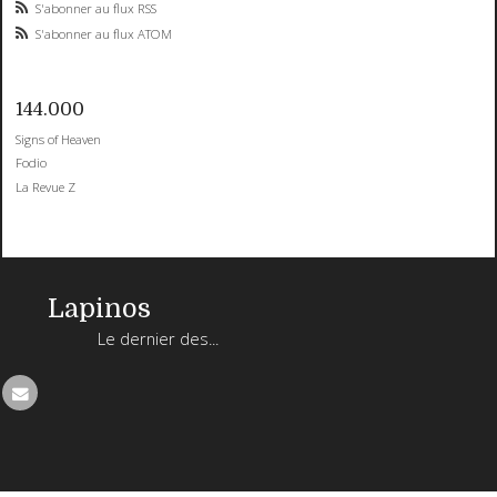
S'abonner au flux RSS
S'abonner au flux ATOM
144.000
Signs of Heaven
Fodio
La Revue Z
Lapinos
Le dernier des...