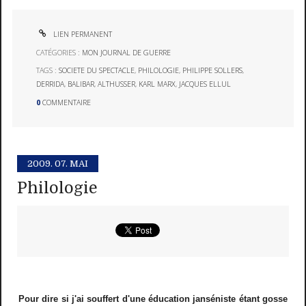
LIEN PERMANENT
CATÉGORIES :
MON JOURNAL DE GUERRE
TAGS :
SOCIETE DU SPECTACLE
,
PHILOLOGIE
,
PHILIPPE SOLLERS
,
DERRIDA
,
BALIBAR
,
ALTHUSSER
,
KARL MARX
,
JACQUES ELLUL
0
COMMENTAIRE
2009.
07. MAI
Philologie
Pour dire si j'ai souffert d'une éducation janséniste étant gosse