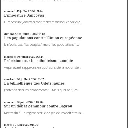
mercredi 15
juillet 2026
15h44
L'imposture Jancovici
L'imposture Jancovici mérite d'être disséquée car elle...
dimanche 12
juillet 2026
14h40
Les populations contre l'Union européenne
Je n'écris pas "les peuples" mais "les populations",...
mercredi 08
juillet 2026
16h44
Précisions sur le catholicisme zombie
Auparavant rappelons en quoi consiste la notion de...
vendredi 03
juillet 2026
19h17
La bibliothèque des Gilets jaunes
J'entends d'ici les ricanements : - Mais quel naïf, les...
mercredi 01
juillet 2026
16h34
Sur un débat Zemmour contre Bayrou
Mettre fin à un régime stérile de plaideurs doit être la...
mardi 30
juin 2026
01h06