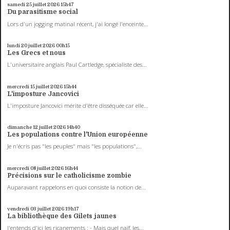
samedi 25
juillet 2026
15h47
Du parasitisme social
Lors d'un jogging matinal récent, j'ai longé l'enceinte...
lundi 20
juillet 2026
00h15
Les Grecs et nous
L'universitaire anglais Paul Cartledge, spécialiste des...
mercredi 15
juillet 2026
15h44
L'imposture Jancovici
L'imposture Jancovici mérite d'être disséquée car elle...
dimanche 12
juillet 2026
14h40
Les populations contre l'Union européenne
Je n'écris pas "les peuples" mais "les populations",...
mercredi 08
juillet 2026
16h44
Précisions sur le catholicisme zombie
Auparavant rappelons en quoi consiste la notion de...
vendredi 03
juillet 2026
19h17
La bibliothèque des Gilets jaunes
J'entends d'ici les ricanements : - Mais quel naïf, les...