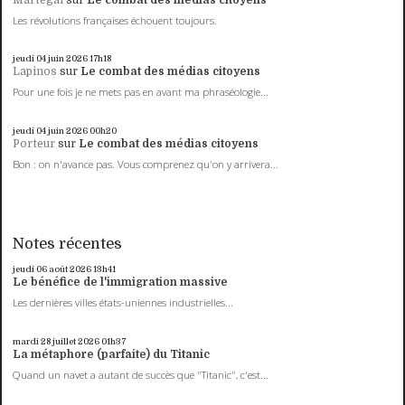
Les révolutions françaises échouent toujours.
jeudi 04
juin 2026
17h18
Lapinos
sur
Le combat des médias citoyens
Pour une fois je ne mets pas en avant ma phraséologie...
jeudi 04
juin 2026
00h20
Porteur
sur
Le combat des médias citoyens
Bon : on n'avance pas. Vous comprenez qu'on y arrivera...
Notes récentes
jeudi 06
août 2026
13h41
Le bénéfice de l'immigration massive
Les dernières villes états-uniennes industrielles...
mardi 28
juillet 2026
01h37
La métaphore (parfaite) du Titanic
Quand un navet a autant de succès que "Titanic", c'est...