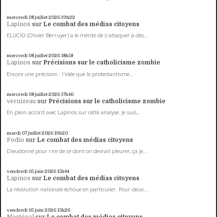
mercredi 08
juillet 2026
19h22
Lapinos
sur
Le combat des médias citoyens
ELUCID (Olivier Berruyer) a le mérite de s'attaquer à des...
mercredi 08
juillet 2026
18h58
Lapinos
sur
Précisions sur le catholicisme zombie
Encore une précision : l'idée que le protestantisme...
mercredi 08
juillet 2026
17h46
vernizeau
sur
Précisions sur le catholicisme zombie
En plein accord avec Lapinos sur cette analyse. Je suis...
mardi 07
juillet 2026
13h20
Fodio
sur
Le combat des médias citoyens
Dieudonné pour rire de ce dont on devrait pleurer, ça je...
vendredi 05
juin 2026
15h44
Lapinos
sur
Le combat des médias citoyens
La révolution nationale échoue en particulier. Pour deux...
vendredi 05
juin 2026
15h26
Martégal
sur
Le combat des médias citoyens