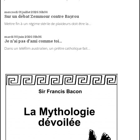
mercredi 01
juillet 2026
16h34
Sur un débat Zemmour contre Bayrou
Mettre fin à un régime stérile de plaideurs doit être la...
mardi 30
juin 2026
01h06
Je n'ai pas d'ami comme toi...
Dans un téléfilm australien, un prêtre catholique fait...