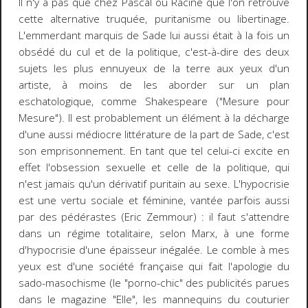
Il n'y a pas que chez Pascal ou Racine que l'on retrouve
cette alternative truquée, puritanisme ou libertinage.
L'emmerdant marquis de Sade lui aussi était à la fois un
obsédé du cul et de la politique, c'est-à-dire des deux
sujets les plus ennuyeux de la terre aux yeux d'un
artiste, à moins de les aborder sur un plan
eschatologique, comme Shakespeare (
"Mesure pour
Mesure"
). Il est probablement un élément à la décharge
d'une aussi médiocre littérature de la part de Sade, c'est
son emprisonnement. En tant que tel celui-ci excite en
effet l'obsession sexuelle et celle de la politique, qui
n'est jamais qu'un dérivatif puritain au sexe. L'hypocrisie
est une vertu sociale et féminine, vantée parfois aussi
par des pédérastes (Eric Zemmour) : il faut s'attendre
dans un régime totalitaire, selon Marx, à une forme
d'hypocrisie d'une épaisseur inégalée. Le comble à mes
yeux est d'une société française qui fait l'apologie du
sado-masochisme (le "porno-chic" des publicités parues
dans le magazine "Elle", les mannequins du couturier