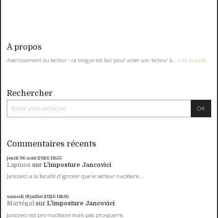
À propos
Avertissement au lecteur : ce blogue est fait pour aider son lecteur à...
Lire la suite
Rechercher
Commentaires récents
jeudi 06
août 2026
11h55
Lapinos
sur
L'imposture Jancovici
Jancovici a la faculté d'ignorer que le secteur nucléaire...
samedi 18
juillet 2026
14h16
Martégal
sur
L'imposture Jancovici
Jancovici est pro-nucléaire mais pas pro-guerre.