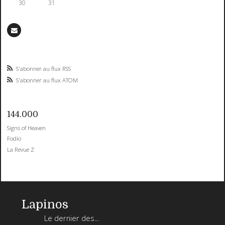
30
31
S'abonner au flux RSS
S'abonner au flux ATOM
144.000
Signs of Heaven
Fodio
La Revue Z
Lapinos
Le dernier des...