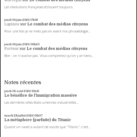
Les révolutions françaises échouent toujours.
jeudi 04
juin 2026
17h18
Lapinos
sur
Le combat des médias citoyens
Pour une fois je ne mets pas en avant ma phraséologie...
jeudi 04
juin 2026
00h20
Porteur
sur
Le combat des médias citoyens
Bon : on n'avance pas. Vous comprenez qu'on y arrivera...
Notes récentes
jeudi 06
août 2026
13h41
Le bénéfice de l'immigration massive
Les dernières villes états-uniennes industrielles...
mardi 28
juillet 2026
01h37
La métaphore (parfaite) du Titanic
Quand un navet a autant de succès que "Titanic", c'est...