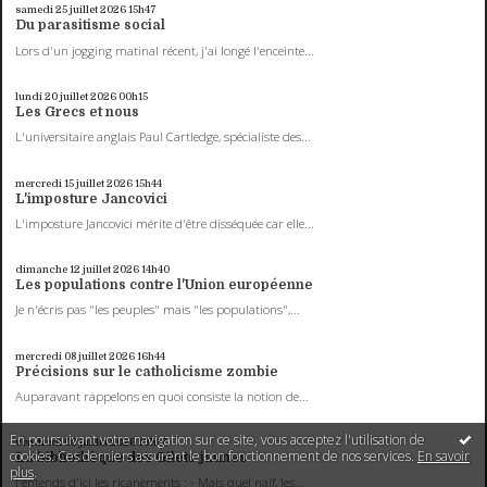
samedi 25
juillet 2026
15h47
Du parasitisme social
Lors d'un jogging matinal récent, j'ai longé l'enceinte...
lundi 20
juillet 2026
00h15
Les Grecs et nous
L'universitaire anglais Paul Cartledge, spécialiste des...
mercredi 15
juillet 2026
15h44
L'imposture Jancovici
L'imposture Jancovici mérite d'être disséquée car elle...
dimanche 12
juillet 2026
14h40
Les populations contre l'Union européenne
Je n'écris pas "les peuples" mais "les populations",...
mercredi 08
juillet 2026
16h44
Précisions sur le catholicisme zombie
Auparavant rappelons en quoi consiste la notion de...
En poursuivant votre navigation sur ce site, vous acceptez l'utilisation de
vendredi 03
juillet 2026
19h17
cookies. Ces derniers assurent le bon fonctionnement de nos services.
En savoir
La bibliothèque des Gilets jaunes
plus
.
J'entends d'ici les ricanements : - Mais quel naïf, les...