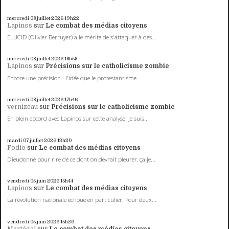
mercredi 08
juillet 2026
19h22
Lapinos
sur
Le combat des médias citoyens
ELUCID (Olivier Berruyer) a le mérite de s'attaquer à des...
mercredi 08
juillet 2026
18h58
Lapinos
sur
Précisions sur le catholicisme zombie
Encore une précision : l'idée que le protestantisme...
mercredi 08
juillet 2026
17h46
vernizeau
sur
Précisions sur le catholicisme zombie
En plein accord avec Lapinos sur cette analyse. Je suis...
mardi 07
juillet 2026
13h20
Fodio
sur
Le combat des médias citoyens
Dieudonné pour rire de ce dont on devrait pleurer, ça je...
vendredi 05
juin 2026
15h44
Lapinos
sur
Le combat des médias citoyens
La révolution nationale échoue en particulier. Pour deux...
vendredi 05
juin 2026
15h26
Martégal
sur
Le combat des médias citoyens