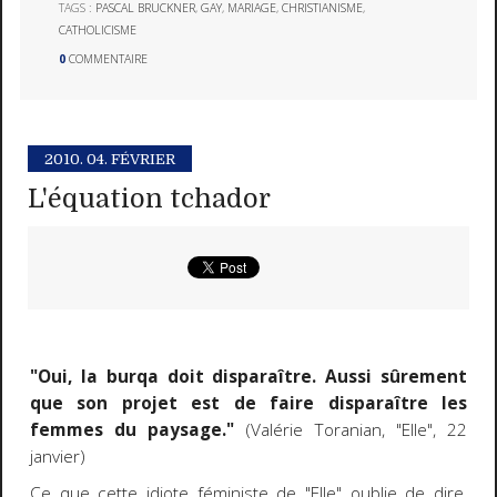
TAGS :
PASCAL BRUCKNER
,
GAY
,
MARIAGE
,
CHRISTIANISME
,
CATHOLICISME
0
COMMENTAIRE
2010.
04. FÉVRIER
L'équation tchador
"Oui, la burqa doit disparaître. Aussi sûrement
que son projet est de faire disparaître les
femmes du paysage."
(Valérie Toranian,
"Elle"
, 22
janvier)
Ce que cette idiote féministe de
"Elle"
oublie de dire,