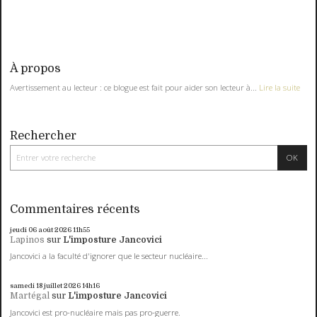
À propos
Avertissement au lecteur : ce blogue est fait pour aider son lecteur à...
Lire la suite
Rechercher
Commentaires récents
jeudi 06
août 2026
11h55
Lapinos
sur
L'imposture Jancovici
Jancovici a la faculté d'ignorer que le secteur nucléaire...
samedi 18
juillet 2026
14h16
Martégal
sur
L'imposture Jancovici
Jancovici est pro-nucléaire mais pas pro-guerre.