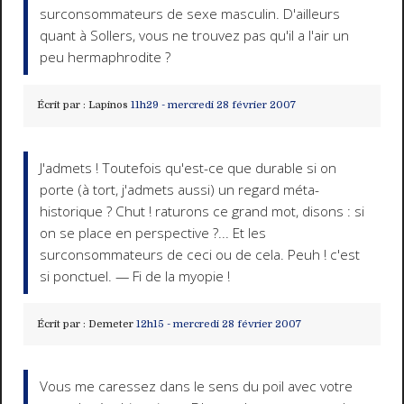
surconsommateurs de sexe masculin. D'ailleurs
quant à Sollers, vous ne trouvez pas qu'il a l'air un
peu hermaphrodite ?
Écrit par :
Lapinos
11h29
-
mercredi 28
février 2007
J'admets ! Toutefois qu'est-ce que durable si on
porte (à tort, j'admets aussi) un regard méta-
historique ? Chut ! raturons ce grand mot, disons : si
on se place en perspective ?... Et les
surconsommateurs de ceci ou de cela. Peuh ! c'est
si ponctuel. — Fi de la myopie !
Écrit par :
Demeter
12h15
-
mercredi 28
février 2007
Vous me caressez dans le sens du poil avec votre