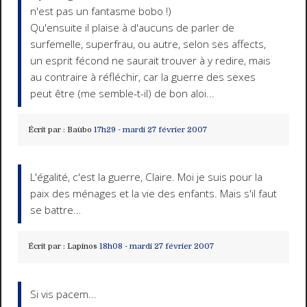
n'est pas un fantasme bobo !)
Qu'ensuite il plaise à d'aucuns de parler de
surfemelle, superfrau, ou autre, selon ses affects,
un esprit fécond ne saurait trouver à y redire, mais
au contraire à réfléchir, car la guerre des sexes
peut être (me semble-t-il) de bon aloi...
Écrit par :
Baùbo
17h29
-
mardi 27
février 2007
L'égalité, c'est la guerre, Claire. Moi je suis pour la
paix des ménages et la vie des enfants. Mais s'il faut
se battre…
Écrit par :
Lapinos
18h08
-
mardi 27
février 2007
Si vis pacem...