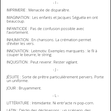
- I -
IMPRIMERIE : Menacée de disparaître.
IMAGINATION : Les enfants et Jacques Séguéla en ont
beaucoup.
INFANTICIDE : Pas de confusion possible avec
l'avortement.
INHUMATION : En chansons. La crémation permet
d'éviter les vers.
INNOVATION : Leitmotiv. Exemples marquants : le fil à
couper le beurre, le string.
INQUISITION : Peut revenir. Rester vigilant.
- J -
JÉSUITE : Sorte de prêtre particulièrement pervers. Porte
un uniforme.
JOUIR : Bruyamment.
- L -
LITTÉRATURE : Intimidante. Ni entr'acte ni pop-corn.
LATIN : Déclin des déclinaisons : un scénario, des