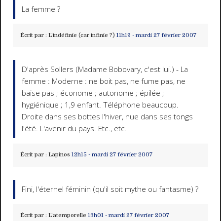
La femme ?
Écrit par :
L'indéfinie (car infinie ?)
11h19
-
mardi 27
février 2007
D'après Sollers (Madame Bobovary, c'est lui.) - La
femme : Moderne : ne boit pas, ne fume pas, ne
baise pas ; économe ; autonome ; épilée ;
hygiénique ; 1,9 enfant. Téléphone beaucoup.
Droite dans ses bottes l'hiver, nue dans ses tongs
l'été. L'avenir du pays. Etc., etc.
Écrit par :
Lapinos
12h15
-
mardi 27
février 2007
Fini, l'éternel féminin (qu'il soit mythe ou fantasme) ?
Écrit par :
L'atemporelle
13h01
-
mardi 27
février 2007