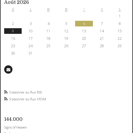
Août 2026
D
L
M
M
J
V
S
1
2
3
4
5
6
7
8
9
10
11
12
13
14
15
16
17
18
19
20
21
22
23
24
25
26
27
28
29
30
31
S'abonner au flux RSS
S'abonner au flux ATOM
144.000
Signs of Heaven