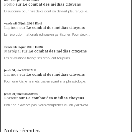
mardi 07
juillet 2026
13h20
Fodio
sur
Le combat des médias citoyens
Dieudonné pour rire de ce dont on devrait pleurer, ça je...
vendredi 05
juin 2026
15h44
Lapinos
sur
Le combat des médias citoyens
La révolution nationale échoue en particulier. Pour deux...
vendredi 05
juin 2026
15h26
Martégal
sur
Le combat des médias citoyens
Les révolutions françaises échouent toujours.
jeudi 04
juin 2026
17h18
Lapinos
sur
Le combat des médias citoyens
Pour une fois je ne mets pas en avant ma phraséologie...
jeudi 04
juin 2026
00h20
Porteur
sur
Le combat des médias citoyens
Bon : on n'avance pas. Vous comprenez qu'on y arrivera...
Notes récentes