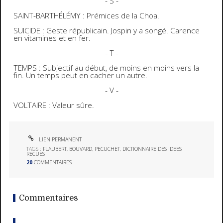
- S -
SAINT-BARTHÉLÉMY : Prémices de la Choa.
SUICIDE : Geste républicain. Jospin y a songé. Carence
en vitamines et en fer.
- T -
TEMPS : Subjectif au début, de moins en moins vers la
fin. Un temps peut en cacher un autre.
- V -
VOLTAIRE : Valeur sûre.
LIEN PERMANENT
TAGS :
FLAUBERT
,
BOUVARD
,
PECUCHET
,
DICTIONNAIRE DES IDEES
RECUES
20
COMMENTAIRES
Commentaires