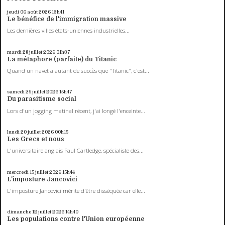
jeudi 06
août 2026
13h41
Le bénéfice de l'immigration massive
Les dernières villes états-uniennes industrielles...
mardi 28
juillet 2026
01h37
La métaphore (parfaite) du Titanic
Quand un navet a autant de succès que "Titanic", c'est...
samedi 25
juillet 2026
15h47
Du parasitisme social
Lors d'un jogging matinal récent, j'ai longé l'enceinte...
lundi 20
juillet 2026
00h15
Les Grecs et nous
L'universitaire anglais Paul Cartledge, spécialiste des...
mercredi 15
juillet 2026
15h44
L'imposture Jancovici
L'imposture Jancovici mérite d'être disséquée car elle...
dimanche 12
juillet 2026
14h40
Les populations contre l'Union européenne