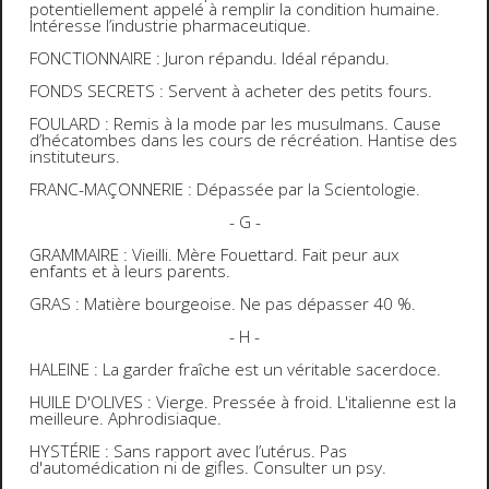
potentiellement appelé à remplir la condition humaine.
Intéresse l’industrie pharmaceutique.
FONCTIONNAIRE : Juron répandu. Idéal répandu.
FONDS SECRETS : Servent à acheter des petits fours.
FOULARD : Remis à la mode par les musulmans. Cause
d’hécatombes dans les cours de récréation. Hantise des
instituteurs.
FRANC-MAÇONNERIE : Dépassée par la Scientologie.
- G -
GRAMMAIRE : Vieilli. Mère Fouettard. Fait peur aux
enfants et à leurs parents.
GRAS : Matière bourgeoise. Ne pas dépasser 40 %.
- H -
HALEINE : La garder fraîche est un véritable sacerdoce.
HUILE D'OLIVES : Vierge. Pressée à froid. L'italienne est la
meilleure. Aphrodisiaque.
HYSTÉRIE : Sans rapport avec l’utérus. Pas
d'automédication ni de gifles. Consulter un psy.