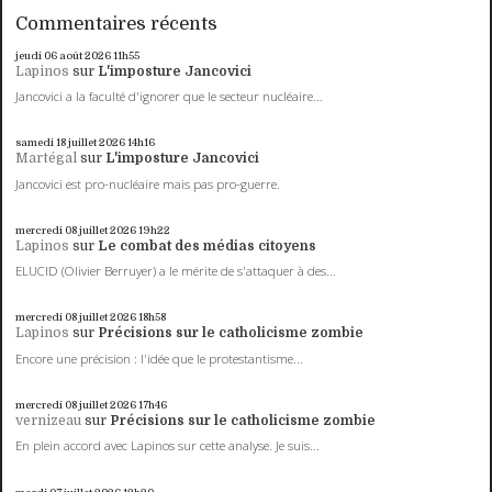
Commentaires récents
jeudi 06
août 2026
11h55
Lapinos
sur
L'imposture Jancovici
Jancovici a la faculté d'ignorer que le secteur nucléaire...
samedi 18
juillet 2026
14h16
Martégal
sur
L'imposture Jancovici
Jancovici est pro-nucléaire mais pas pro-guerre.
mercredi 08
juillet 2026
19h22
Lapinos
sur
Le combat des médias citoyens
ELUCID (Olivier Berruyer) a le mérite de s'attaquer à des...
mercredi 08
juillet 2026
18h58
Lapinos
sur
Précisions sur le catholicisme zombie
Encore une précision : l'idée que le protestantisme...
mercredi 08
juillet 2026
17h46
vernizeau
sur
Précisions sur le catholicisme zombie
En plein accord avec Lapinos sur cette analyse. Je suis...