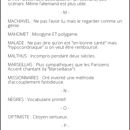
scénarii. Même l’allemand est plus utile.
- M -
MACHIAVEL : Ne pas l'avoir lu, mais le regarder comme un
génie.
MAHOMET : Misogyne ET polygame.
MALADE : Ne pas dire qu'on est "en bonne santé" mais
"hypocondriaque" si on veut être remboursé.
MALTHUS : Incompris pendant deux siècles.
MARSEILLAIS : Plus sympathiques que les Parisiens.
Accent chantant (la "Marseillaise").
MISSIONNAIRES : Ont inventé une méthode
d'accouplement fastidieuse.
- N -
NÈGRES : Vocabulaire primitif.
- O -
OPTIMISTE : Citoyen vertueux.
- P -