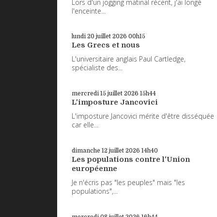
Lors d'un jogging matinal récent, j'ai longé
l'enceinte...
lundi 20
juillet 2026
00h15
Les Grecs et nous
L'universitaire anglais Paul Cartledge,
spécialiste des...
mercredi 15
juillet 2026
15h44
L'imposture Jancovici
L'imposture Jancovici mérite d'être disséquée
car elle...
dimanche 12
juillet 2026
14h40
Les populations contre l'Union
européenne
Je n'écris pas "les peuples" mais "les
populations",...
mercredi 08
juillet 2026
16h44