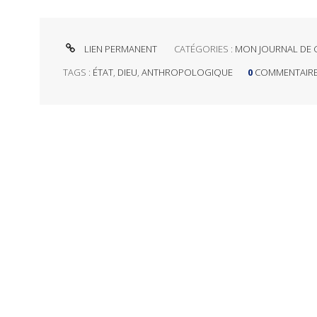
LIEN PERMANENT
CATÉGORIES :
MON JOURNAL DE 
TAGS :
ÉTAT
,
DIEU
,
ANTHROPOLOGIQUE
0
COMMENTAIR