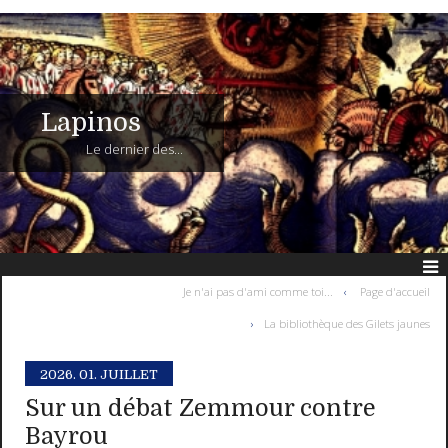
Lapinos
Le dernier des...
Je n'ai pas d'ami comme toi...
Page d'accueil
La bibliothèque des Gilets jaunes
2026.
01. JUILLET
Sur un débat Zemmour contre
Bayrou