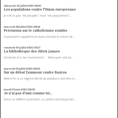
dimanche 12
juillet 2026
14h40
Les populations contre l'Union européenne
Je n'écris pas "les peuples" mais "les populations",...
mercredi 08
juillet 2026
16h44
Précisions sur le catholicisme zombie
Auparavant rappelons en quoi consiste la notion de...
vendredi 03
juillet 2026
19h17
La bibliothèque des Gilets jaunes
J'entends d'ici les ricanements : - Mais quel naïf, les...
mercredi 01
juillet 2026
16h34
Sur un débat Zemmour contre Bayrou
Mettre fin à un régime stérile de plaideurs doit être la...
mardi 30
juin 2026
01h06
Je n'ai pas d'ami comme toi...
Dans un téléfilm australien, un prêtre catholique fait...