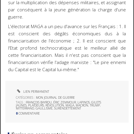
sur la multiplication des dépenses militaires, et assignant
par conséquent à la jeune génération la charge d'une
guerre.
L'électorat MAGA a un peu d'avance sur les Français : 1. Il
est conscient des dégâts économiques dus à la
financiarisation de l'économie ; 2. Il est conscient que
l'Etat profond technocratique est le meilleur allié de
cette financiarisation. Mais il n'est pas conscient que la
financiarisation vérifie l'adage marxiste : "Le pire ennemi
du Capital est le Capital lui-même."
LIEN PERMANENT
CATÉGORIES :
MON JOURNAL DE GUERRE
TAGS :
FRANÇOIS BAYROU
,
ÉRIC ZEMMOUR
,
LAPINOS
,
GILETS
JAUNES
,
PLAIDEURS
,
RÉVOLUTION
,
MAGA
,
MACRON
,
TRUMP
,
MITTERRAND
,
GAULLISME
,
SURENDETTEMENT
0
COMMENTAIRE