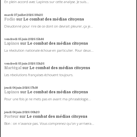
En plein accord avec Lapinos sur cette analyse. Je suis...
mardi 07
juillet 2026
13h20
Fodio
sur
Le combat des médias citoyens
Dieudonné pour rire de ce dont on devrait pleurer, ça je...
vendredi 05
juin 2026
15h44
Lapinos
sur
Le combat des médias citoyens
La révolution nationale échoue en particulier. Pour deux...
vendredi 05
juin 2026
15h26
Martégal
sur
Le combat des médias citoyens
Les révolutions françaises échouent toujours.
jeudi 04
juin 2026
17h18
Lapinos
sur
Le combat des médias citoyens
Pour une fois je ne mets pas en avant ma phraséologie...
jeudi 04
juin 2026
00h20
Porteur
sur
Le combat des médias citoyens
Bon : on n'avance pas. Vous comprenez qu'on y arrivera...