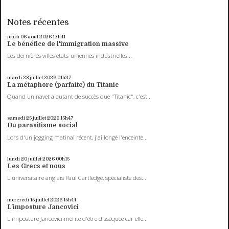
Notes récentes
jeudi 06
août 2026
13h41
Le bénéfice de l'immigration massive
Les dernières villes états-uniennes industrielles...
mardi 28
juillet 2026
01h37
La métaphore (parfaite) du Titanic
Quand un navet a autant de succès que "Titanic", c'est...
samedi 25
juillet 2026
15h47
Du parasitisme social
Lors d'un jogging matinal récent, j'ai longé l'enceinte...
lundi 20
juillet 2026
00h15
Les Grecs et nous
L'universitaire anglais Paul Cartledge, spécialiste des...
mercredi 15
juillet 2026
15h44
L'imposture Jancovici
L'imposture Jancovici mérite d'être disséquée car elle...