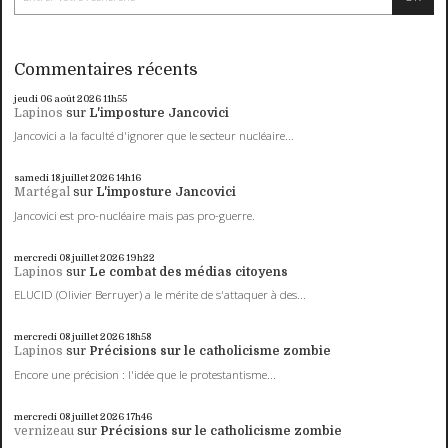
Commentaires récents
jeudi 06
août 2026
11h55
Lapinos
sur
L'imposture Jancovici
Jancovici a la faculté d'ignorer que le secteur nucléaire...
samedi 18
juillet 2026
14h16
Martégal
sur
L'imposture Jancovici
Jancovici est pro-nucléaire mais pas pro-guerre.
mercredi 08
juillet 2026
19h22
Lapinos
sur
Le combat des médias citoyens
ELUCID (Olivier Berruyer) a le mérite de s'attaquer à des...
mercredi 08
juillet 2026
18h58
Lapinos
sur
Précisions sur le catholicisme zombie
Encore une précision : l'idée que le protestantisme...
mercredi 08
juillet 2026
17h46
vernizeau
sur
Précisions sur le catholicisme zombie