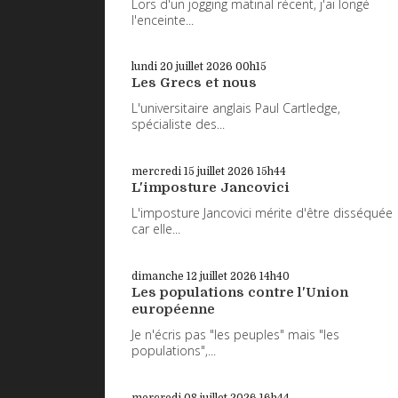
Lors d'un jogging matinal récent, j'ai longé
l'enceinte...
lundi 20
juillet 2026
00h15
Les Grecs et nous
L'universitaire anglais Paul Cartledge,
spécialiste des...
mercredi 15
juillet 2026
15h44
L'imposture Jancovici
L'imposture Jancovici mérite d'être disséquée
car elle...
dimanche 12
juillet 2026
14h40
Les populations contre l'Union
européenne
Je n'écris pas "les peuples" mais "les
populations",...
mercredi 08
juillet 2026
16h44