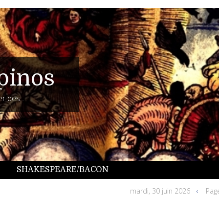
pinos
r des...
SHAKESPEARE/BACON
mardi, 30 juin 2026
Page