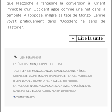
que Nietzsche a fantasmé la conversion à l'Orient
immobile d'un Occident agité comme une nef dans la
tempête. A l'opposé, malgré sa tête de Mongol, Lénine
voyait pratiquement dans l'Occident "le sens de
l'Histoire".
Lire la suite
LIEN PERMANENT
CATÉGORIES :
MON JOURNAL DE GUERRE
TAGS :
LÉNINE
,
MONGOL
,
ANGLO-SAXON
,
OCCIDENT
,
NÉRON
,
ORIENT
,
NIETZSCHE
,
ROMAIN
,
SHAKESPEARE
,
PLATON
,
HOBBES
,
JOE
BIDEN
,
DONALD TRUMP
,
OTAN
,
HEGEL
,
LIBRE ARBITRE
,
CATHOLIQUE
,
NABUCHODONOSOR
,
MACHIAVEL
,
NAPOLÉON
,
KARL
MARX
,
HAROLD BLOOM
,
ALFRED NORTH WHITEHEAD
2
COMMENTAIRES