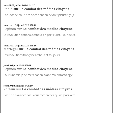
mardi 07
juillet 2026
13h20
Fodio
sur
Le combat des médias citoyens
Dieudonné pour rire de ce dont on devrait pleurer, ça je...
vendredi 05
juin 2026
15h44
Lapinos
sur
Le combat des médias citoyens
La révolution nationale échoue en particulier. Pour deux...
vendredi 05
juin 2026
15h26
Martégal
sur
Le combat des médias citoyens
Les révolutions françaises échouent toujours.
jeudi 04
juin 2026
17h18
Lapinos
sur
Le combat des médias citoyens
Pour une fois je ne mets pas en avant ma phraséologie...
jeudi 04
juin 2026
00h20
Porteur
sur
Le combat des médias citoyens
Bon : on n'avance pas. Vous comprenez qu'on y arrivera...