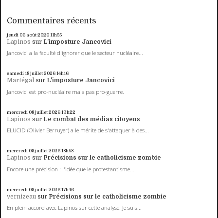
Commentaires récents
jeudi 06
août 2026
11h55
Lapinos
sur
L'imposture Jancovici
Jancovici a la faculté d'ignorer que le secteur nucléaire...
samedi 18
juillet 2026
14h16
Martégal
sur
L'imposture Jancovici
Jancovici est pro-nucléaire mais pas pro-guerre.
mercredi 08
juillet 2026
19h22
Lapinos
sur
Le combat des médias citoyens
ELUCID (Olivier Berruyer) a le mérite de s'attaquer à des...
mercredi 08
juillet 2026
18h58
Lapinos
sur
Précisions sur le catholicisme zombie
Encore une précision : l'idée que le protestantisme...
mercredi 08
juillet 2026
17h46
vernizeau
sur
Précisions sur le catholicisme zombie
En plein accord avec Lapinos sur cette analyse. Je suis...