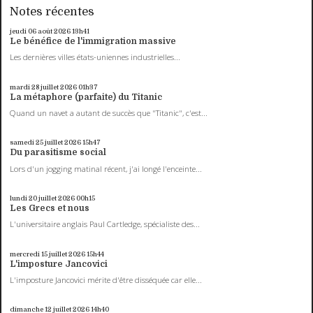
Notes récentes
jeudi 06
août 2026
13h41
Le bénéfice de l'immigration massive
Les dernières villes états-uniennes industrielles...
mardi 28
juillet 2026
01h37
La métaphore (parfaite) du Titanic
Quand un navet a autant de succès que "Titanic", c'est...
samedi 25
juillet 2026
15h47
Du parasitisme social
Lors d'un jogging matinal récent, j'ai longé l'enceinte...
lundi 20
juillet 2026
00h15
Les Grecs et nous
L'universitaire anglais Paul Cartledge, spécialiste des...
mercredi 15
juillet 2026
15h44
L'imposture Jancovici
L'imposture Jancovici mérite d'être disséquée car elle...
dimanche 12
juillet 2026
14h40