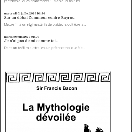
J'entends d'ici les ricanements : - Mais quel naïf, les...
mercredi 01
juillet 2026
16h34
Sur un débat Zemmour contre Bayrou
Mettre fin à un régime stérile de plaideurs doit être la...
mardi 30
juin 2026
01h06
Je n'ai pas d'ami comme toi...
Dans un téléfilm australien, un prêtre catholique fait...