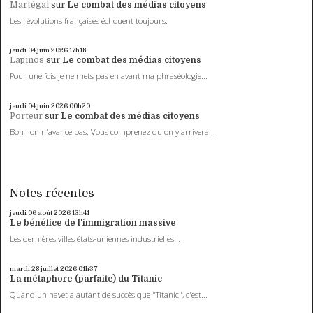
Martégal
sur
Le combat des médias citoyens
Les révolutions françaises échouent toujours.
jeudi 04
juin 2026
17h18
Lapinos
sur
Le combat des médias citoyens
Pour une fois je ne mets pas en avant ma phraséologie...
jeudi 04
juin 2026
00h20
Porteur
sur
Le combat des médias citoyens
Bon : on n'avance pas. Vous comprenez qu'on y arrivera...
Notes récentes
jeudi 06
août 2026
13h41
Le bénéfice de l'immigration massive
Les dernières villes états-uniennes industrielles...
mardi 28
juillet 2026
01h37
La métaphore (parfaite) du Titanic
Quand un navet a autant de succès que "Titanic", c'est...