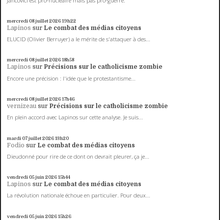
Jancovici est pro-nucléaire mais pas pro-guerre.
mercredi 08
juillet 2026
19h22
Lapinos
sur
Le combat des médias citoyens
ELUCID (Olivier Berruyer) a le mérite de s'attaquer à des...
mercredi 08
juillet 2026
18h58
Lapinos
sur
Précisions sur le catholicisme zombie
Encore une précision : l'idée que le protestantisme...
mercredi 08
juillet 2026
17h46
vernizeau
sur
Précisions sur le catholicisme zombie
En plein accord avec Lapinos sur cette analyse. Je suis...
mardi 07
juillet 2026
13h20
Fodio
sur
Le combat des médias citoyens
Dieudonné pour rire de ce dont on devrait pleurer, ça je...
vendredi 05
juin 2026
15h44
Lapinos
sur
Le combat des médias citoyens
La révolution nationale échoue en particulier. Pour deux...
vendredi 05
juin 2026
15h26