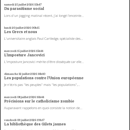
samedi 25
juillet 2026
15h47
Du parasitisme social
Lors d'un jogging matinal récent, j'ai longé l'enceinte...
lundi 20
juillet 2026
00h15
Les Grecs et nous
L'universitaire anglais Paul Cartledge, spécialiste des...
mercredi 15
juillet 2026
15h44
L'imposture Jancovici
L'imposture Jancovici mérite d'être disséquée car elle...
dimanche 12
juillet 2026
14h40
Les populations contre l'Union européenne
Je n'écris pas "les peuples" mais "les populations",...
mercredi 08
juillet 2026
16h44
Précisions sur le catholicisme zombie
Auparavant rappelons en quoi consiste la notion de...
vendredi 03
juillet 2026
19h17
La bibliothèque des Gilets jaunes