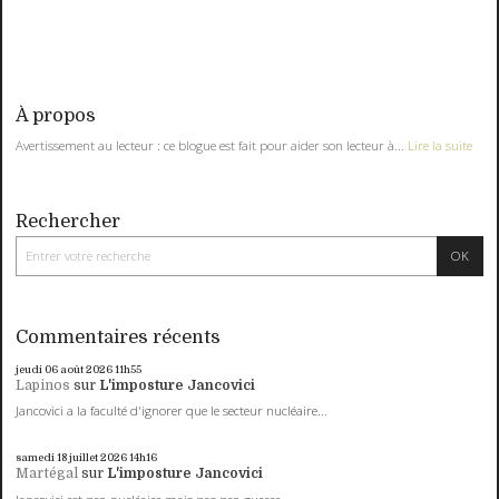
À propos
Avertissement au lecteur : ce blogue est fait pour aider son lecteur à...
Lire la suite
Rechercher
Commentaires récents
jeudi 06
août 2026
11h55
Lapinos
sur
L'imposture Jancovici
Jancovici a la faculté d'ignorer que le secteur nucléaire...
samedi 18
juillet 2026
14h16
Martégal
sur
L'imposture Jancovici