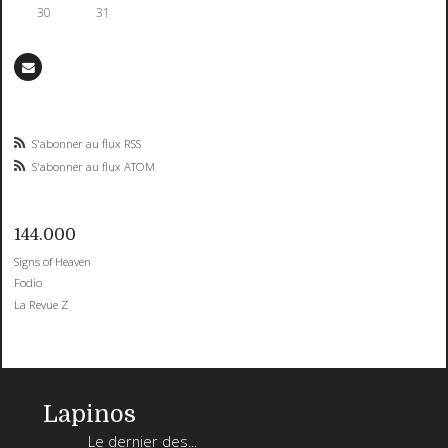
30
31
S'abonner au flux RSS
S'abonner au flux ATOM
144.000
Signs of Heaven
Fodio
La Revue Z
Lapinos
Le dernier des...