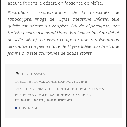
apeuré fit dans le désert, en l'absence de Moïse.
Illustration : représentation de la prostituée de
l'apocalypse, image de l'Eglise chétienne infidèle, telle
qu'elle est décrite au chapitre XVII de l'Apocalypse, par
l'artiste-peintre allemand Hans Burgkmaier (actif au début
du XVIe siècle). La vision comporte une représentation
alternative complémentaire de l'Eglise fidèle au Christ, une
femme à la tête couronnée de douze étoiles.
LIEN PERMANENT
CATÉGORIES :
CATHOLICA
,
MON JOURNAL DE GUERRE
TAGS :
PUTAIN UNIVERSELLE
,
OR
,
NOTRE-DAME
,
PARIS
,
APOCALYPSE
,
JEAN
,
PATMOS
,
GRANDE PROSTITUÉE
,
BABYLONE
,
ISHTAR
,
EMMANUEL MACRON
,
HANS BURGKMAIER
0
COMMENTAIRE