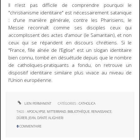
Il n'est pas difficile de comprendre pourquoi le
"christianisme identitaire" est nécessairement satanique
: d'une manière générale, contre les Pharisiens, le
Messie reconnaît comme ses disciples ceux qui
accomplissent des actes d'amour (le Samaritain), et non
ceux qui se répandent en discours chrétiens. Si le
"France, fille aînée de l'Eglise" est un slogan identitaire
bien connu, tombé en désuétude depuis que le nombre
de catholiques-pratiquants a fondu, on retrouve un
dispositif identitaire similaire plus vivace au niveau de
l'Union européenne.
LIEN PERMANENT
CATÉGORIES :
CATHOLICA
TAGS :
APOCALYPSE
,
MITTERRAND
,
BIBLIOTHÈQUE
,
RENAISSANCE
,
DÜRER
,
JEAN
,
DANTE ALIGHIERI
0
COMMENTAIRE