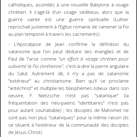
catholiques, assimilés à une nouvelle Babylone à visage
chrétien. Il s'agit-là d'un usage séditieux, alors que la
guerre sainte est une guerre spirituelle (Luther
reprochait justement à l'Eglise romaine de ramener la Foi
au plan temporel à travers les sacrements).
- L'Apocalypse de Jean confirme la définition du
satanisme que l'on peut déduire des évangiles et de
Paul de Tarse comme
"un effort à visage chrétien pour
subvertir la Foi chrétienne"
, c'est-à-dire la pierre angulaire
du Salut. Autrement dit, il n'y a pas de satanisme
"extérieur" au christianisme. Bien qu'il se proclame
"antéchrist" et multiplie les blasphèmes odieux dans son
oeuvre, F. Nietzsche n'est pas "satanique" (la
fréquentation des néo-païens "identitaires" n'est pas
pour autant souhaitable) ; les disciples de Mahomet ne
sont pas non plus "sataniques" pour la même raison (ils
se situent à l'extérieur de la communauté des disciples
de Jésus-Christ).