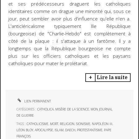
et ses prédécesseurs draguent les catholiques
identitaires comme on drague une minorité qui, sous ce
jour, peut sembler avoir plus d'influence qu'elle n'en a.
L'anticléricalisme typiquement IIIe République
(bourgeoise) de "Charlie-Hebdo" est complètement à
côté de la plaque : il s'attaque à un fantôme. Il y a
longtemps que la République bourgeoise ne compte
plus sur les officiers catholiques et les paysans
catholiques pour mater le prolétariat.
Lire la suite
LIEN PERMANENT
CATÉGORIES :
CATHOLICA
,
MISÈRE DE LA SCIENCE
,
MON JOURNAL
DE GUERRE
TAGS :
CATHOLICISME
,
MORT
,
RELIGION
,
SIONISME
,
NAPOLÉON III
,
LÉON BLOY
,
APOCALYPSE
,
ISLAM
,
DAECH
,
PROTESTANTISME
,
PAPE
FRANÇOIS