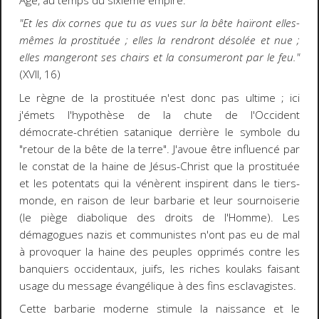
Âge, au temps du sixième empire.
"Et les dix cornes que tu as vues sur la bête haïront elles-
mêmes la prostituée ; elles la rendront désolée et nue ;
elles mangeront ses chairs et la consumeront par le feu."
(XVII, 16)
Le règne de la prostituée n'est donc pas ultime ; ici
j'émets l'hypothèse de la chute de l'Occident
démocrate-chrétien satanique derrière le symbole du
"retour de la bête de la terre". J'avoue être influencé par
le constat de la haine de Jésus-Christ que la prostituée
et les potentats qui la vénèrent inspirent dans le tiers-
monde, en raison de leur barbarie et leur sournoiserie
(le piège diabolique des droits de l'Homme). Les
démagogues nazis et communistes n'ont pas eu de mal
à provoquer la haine des peuples opprimés contre les
banquiers occidentaux, juifs, les riches koulaks faisant
usage du message évangélique à des fins esclavagistes.
Cette barbarie moderne stimule la naissance et le