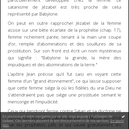
particulièrement développée chez la femme. Le
satanisme de Jézabel est très proche de celui
représenté par Babylone.
On peut en outre rapprocher Jézabel de la femme
assise sur une bête écarlate de la prophétie (chap. 17),
femme richement parée, tenant à la main une coupe
d'or, remplie d'abominations et des souillures de sa
prostitution. Sur son front est écrit un nom mystérieux
qui signifie : "Babylone la grande, la mère des
impudiques et des abominations de la terre."
L'apôtre Jean précise qu'il fut saisi en voyant cette
femme d'un "grand étonnement", ce qui laisse supposer
que cette femme siège là où les fidèles du vrai Dieu ne
s'attendraient pas que siège une prostituée semant le
mensonge et l'impudicité.
Ceux qui tiendront ferme contre Satan et sa doctrine ne
En poursuivant votre navigation sur ce site, vous acceptez l'utilisation de
seront pas éprouvés davantage par le Messie annoncé
cookies. Ces derniers assurent le bon fonctionnement de nos services.
En savoir
par les prophètes juifs et qui sauve gratuitement les
plus
.