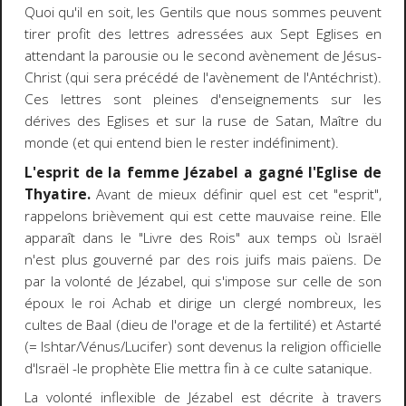
Quoi qu'il en soit, les Gentils que nous sommes peuvent
tirer profit des lettres adressées aux Sept Eglises en
attendant la parousie ou le second avènement de Jésus-
Christ (qui sera précédé de l'avènement de l'Antéchrist).
Ces lettres sont pleines d'enseignements sur les
dérives des Eglises et sur la ruse de Satan, Maître du
monde (et qui entend bien le rester indéfiniment).
L'esprit de la femme Jézabel a gagné l'Eglise de
Thyatire.
Avant de mieux définir quel est cet "esprit",
rappelons brièvement qui est cette mauvaise reine. Elle
apparaît dans le "Livre des Rois" aux temps où Israël
n'est plus gouverné par des rois juifs mais païens. De
par la volonté de Jézabel, qui s'impose sur celle de son
époux le roi Achab et dirige un clergé nombreux, les
cultes de Baal (dieu de l'orage et de la fertilité) et Astarté
(= Ishtar/Vénus/Lucifer) sont devenus la religion officielle
d'Israël -le prophète Elie mettra fin à ce culte satanique.
La volonté inflexible de Jézabel est décrite à travers