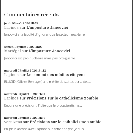
Commentaires récents
jeudi 06
août 2026
11h55
Lapinos
sur
L'imposture Jancovici
Jancovici a la faculté d'ignorer que le secteur nucléaire...
samedi 18
juillet 2026
14h16
Martégal
sur
L'imposture Jancovici
Jancovici est pro-nucléaire mais pas pro-guerre.
mercredi 08
juillet 2026
19h22
Lapinos
sur
Le combat des médias citoyens
ELUCID (Olivier Berruyer) a le mérite de s'attaquer à des...
mercredi 08
juillet 2026
18h58
Lapinos
sur
Précisions sur le catholicisme zombie
Encore une précision : l'idée que le protestantisme...
mercredi 08
juillet 2026
17h46
vernizeau
sur
Précisions sur le catholicisme zombie
En plein accord avec Lapinos sur cette analyse. Je suis...