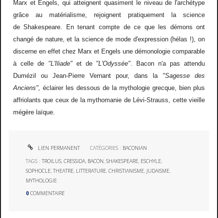
Marx et Engels, qui atteignent quasiment le niveau de l'archétype
grâce au matérialisme, rejoignent pratiquement la science
de Shakespeare. En tenant compte de ce que les démons ont
changé de nature, et la science de mode d'expression (hélas !), on
discerne en effet chez Marx et Engels une démonologie comparable
à celle de
"L'Iliade"
et de
"L'Odyssée"
. Bacon n'a pas attendu
Dumézil ou Jean-Pierre Vernant pour, dans la
"Sagesse des
Anciens",
éclairer les dessous de la mythologie grecque, bien plus
affriolants que ceux de la mythomanie de Lévi-Strauss, cette vieille
mégère laïque.
LIEN PERMANENT
CATÉGORIES :
BACONIAN
TAGS :
TROILUS
,
CRESSIDA
,
BACON
,
SHAKESPEARE
,
ESCHYLE
,
SOPHOCLE
,
THEATRE
,
LITTERATURE
,
CHRISTIANISME
,
JUDAISME
,
MYTHOLOGIE
0
COMMENTAIRE