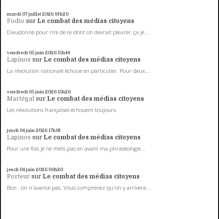
mardi 07
juillet 2026
13h20
Fodio
sur
Le combat des médias citoyens
Dieudonné pour rire de ce dont on devrait pleurer, ça je...
vendredi 05
juin 2026
15h44
Lapinos
sur
Le combat des médias citoyens
La révolution nationale échoue en particulier. Pour deux...
vendredi 05
juin 2026
15h26
Martégal
sur
Le combat des médias citoyens
Les révolutions françaises échouent toujours.
jeudi 04
juin 2026
17h18
Lapinos
sur
Le combat des médias citoyens
Pour une fois je ne mets pas en avant ma phraséologie...
jeudi 04
juin 2026
00h20
Porteur
sur
Le combat des médias citoyens
Bon : on n'avance pas. Vous comprenez qu'on y arrivera...