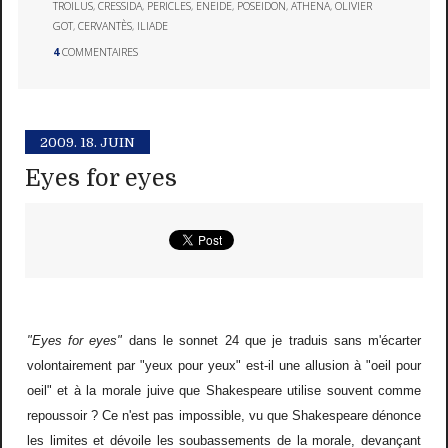
TROILUS
,
CRESSIDA
,
PERICLES
,
ENEIDE
,
POSEIDON
,
ATHENA
,
OLIVIER
GOT
,
CERVANTÈS
,
ILIADE
4
COMMENTAIRES
2009.
18. JUIN
Eyes for eyes
"Eyes for eyes"
dans le sonnet 24 que je traduis sans m'écarter
volontairement par "yeux pour yeux" est-il une allusion à "oeil pour
oeil" et à la morale juive que Shakespeare utilise souvent comme
repoussoir ? Ce n'est pas impossible, vu que Shakespeare dénonce
les limites et dévoile les soubassements de la morale, devançant