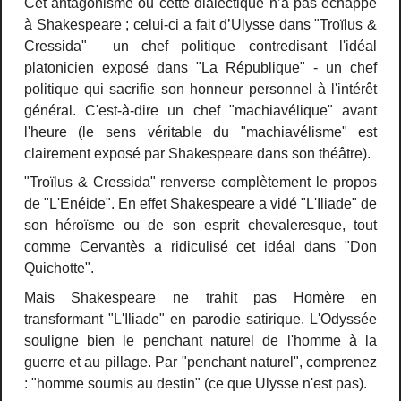
Cet antagonisme ou cette dialectique n’a pas échappé
à Shakespeare ; celui-ci a fait d’Ulysse dans "Troïlus &
Cressida" un chef politique contredisant l'idéal
platonicien exposé dans "La République" - un chef
politique qui sacrifie son honneur personnel à l'intérêt
général. C'est-à-dire un chef "machiavélique" avant
l'heure (le sens véritable du "machiavélisme" est
clairement exposé par Shakespeare dans son théâtre).
"Troïlus & Cressida" renverse complètement le propos
de "L'Enéide". En effet Shakespeare a vidé "L'Iliade" de
son héroïsme ou de son esprit chevaleresque, tout
comme Cervantès a ridiculisé cet idéal dans "Don
Quichotte".
Mais Shakespeare ne trahit pas Homère en
transformant "L'Iliade" en parodie satirique. L'Odyssée
souligne bien le penchant naturel de l'homme à la
guerre et au pillage. Par "penchant naturel", comprenez
: "homme soumis au destin" (ce que Ulysse n'est pas).