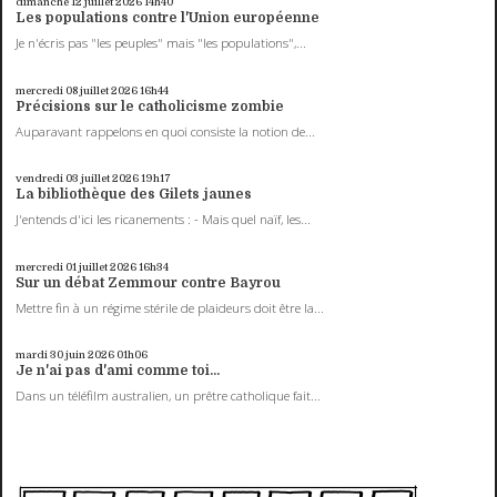
dimanche 12
juillet 2026
14h40
Les populations contre l'Union européenne
Je n'écris pas "les peuples" mais "les populations",...
mercredi 08
juillet 2026
16h44
Précisions sur le catholicisme zombie
Auparavant rappelons en quoi consiste la notion de...
vendredi 03
juillet 2026
19h17
La bibliothèque des Gilets jaunes
J'entends d'ici les ricanements : - Mais quel naïf, les...
mercredi 01
juillet 2026
16h34
Sur un débat Zemmour contre Bayrou
Mettre fin à un régime stérile de plaideurs doit être la...
mardi 30
juin 2026
01h06
Je n'ai pas d'ami comme toi...
Dans un téléfilm australien, un prêtre catholique fait...