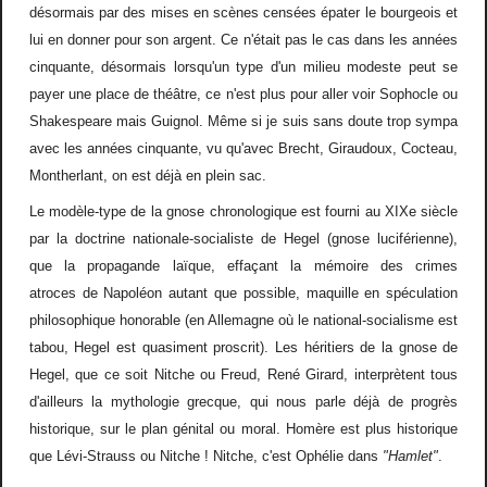
désormais par des mises en scènes censées épater le bourgeois et
lui en donner pour son argent. Ce n'était pas le cas dans les années
cinquante, désormais lorsqu'un type d'un milieu modeste peut se
payer une place de théâtre, ce n'est plus pour aller voir Sophocle ou
Shakespeare mais Guignol. Même si je suis sans doute trop sympa
avec les années cinquante, vu qu'avec Brecht, Giraudoux, Cocteau,
Montherlant, on est déjà en plein sac.
Le modèle-type de la gnose chronologique est fourni au XIXe siècle
par la doctrine nationale-socialiste de Hegel (gnose luciférienne),
que la propagande laïque, effaçant la mémoire des crimes
atroces de Napoléon autant que possible, maquille en spéculation
philosophique honorable (en Allemagne où le national-socialisme est
tabou, Hegel est quasiment proscrit). Les héritiers de la gnose de
Hegel, que ce soit Nitche ou Freud, René Girard, interprètent tous
d'ailleurs la mythologie grecque, qui nous parle déjà de progrès
historique, sur le plan génital ou moral. Homère est plus historique
que Lévi-Strauss ou Nitche ! Nitche, c'est Ophélie dans
"Hamlet"
.