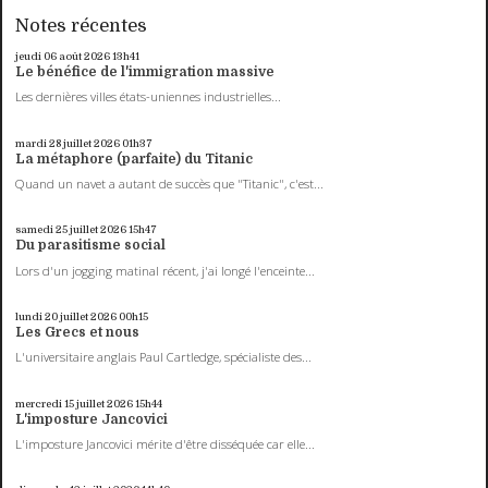
Notes récentes
jeudi 06
août 2026
13h41
Le bénéfice de l'immigration massive
Les dernières villes états-uniennes industrielles...
mardi 28
juillet 2026
01h37
La métaphore (parfaite) du Titanic
Quand un navet a autant de succès que "Titanic", c'est...
samedi 25
juillet 2026
15h47
Du parasitisme social
Lors d'un jogging matinal récent, j'ai longé l'enceinte...
lundi 20
juillet 2026
00h15
Les Grecs et nous
L'universitaire anglais Paul Cartledge, spécialiste des...
mercredi 15
juillet 2026
15h44
L'imposture Jancovici
L'imposture Jancovici mérite d'être disséquée car elle...