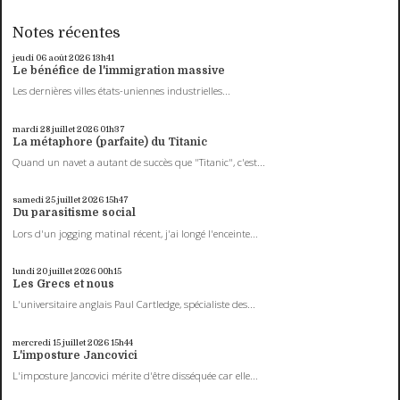
Notes récentes
jeudi 06
août 2026
13h41
Le bénéfice de l'immigration massive
Les dernières villes états-uniennes industrielles...
mardi 28
juillet 2026
01h37
La métaphore (parfaite) du Titanic
Quand un navet a autant de succès que "Titanic", c'est...
samedi 25
juillet 2026
15h47
Du parasitisme social
Lors d'un jogging matinal récent, j'ai longé l'enceinte...
lundi 20
juillet 2026
00h15
Les Grecs et nous
L'universitaire anglais Paul Cartledge, spécialiste des...
mercredi 15
juillet 2026
15h44
L'imposture Jancovici
L'imposture Jancovici mérite d'être disséquée car elle...