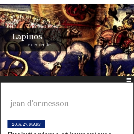
Lapinos
Le dernier des...
jean d'ormesson
2014.
27. MARS