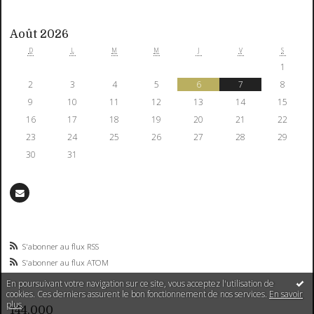
Août 2026
D
L
M
M
J
V
S
1
2
3
4
5
6
7
8
9
10
11
12
13
14
15
16
17
18
19
20
21
22
23
24
25
26
27
28
29
30
31
S'abonner au flux RSS
S'abonner au flux ATOM
En poursuivant votre navigation sur ce site, vous acceptez l'utilisation de
cookies. Ces derniers assurent le bon fonctionnement de nos services.
En savoir
plus
.
144.000