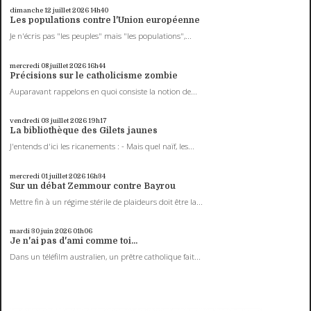
dimanche 12
juillet 2026
14h40
Les populations contre l'Union européenne
Je n'écris pas "les peuples" mais "les populations",...
mercredi 08
juillet 2026
16h44
Précisions sur le catholicisme zombie
Auparavant rappelons en quoi consiste la notion de...
vendredi 03
juillet 2026
19h17
La bibliothèque des Gilets jaunes
J'entends d'ici les ricanements : - Mais quel naïf, les...
mercredi 01
juillet 2026
16h34
Sur un débat Zemmour contre Bayrou
Mettre fin à un régime stérile de plaideurs doit être la...
mardi 30
juin 2026
01h06
Je n'ai pas d'ami comme toi...
Dans un téléfilm australien, un prêtre catholique fait...