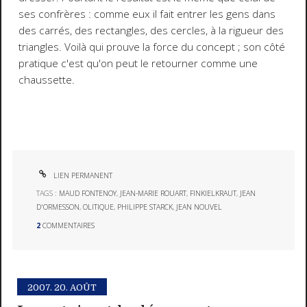
ses confrères : comme eux il fait entrer les gens dans
des carrés, des rectangles, des cercles, à la rigueur des
triangles. Voilà qui prouve la force du concept ; son côté
pratique c'est qu'on peut le retourner comme une
chaussette.
LIEN PERMANENT
TAGS :
MAUD FONTENOY
,
JEAN-MARIE ROUART
,
FINKIELKRAUT
,
JEAN
D'ORMESSON
,
OLITIQUE
,
PHILIPPE STARCK
,
JEAN NOUVEL
2
COMMENTAIRES
2007.
20. AOÛT