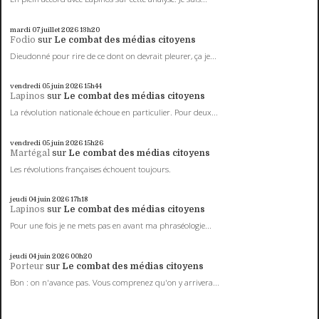
mardi 07
juillet 2026
13h20
Fodio
sur
Le combat des médias citoyens
Dieudonné pour rire de ce dont on devrait pleurer, ça je...
vendredi 05
juin 2026
15h44
Lapinos
sur
Le combat des médias citoyens
La révolution nationale échoue en particulier. Pour deux...
vendredi 05
juin 2026
15h26
Martégal
sur
Le combat des médias citoyens
Les révolutions françaises échouent toujours.
jeudi 04
juin 2026
17h18
Lapinos
sur
Le combat des médias citoyens
Pour une fois je ne mets pas en avant ma phraséologie...
jeudi 04
juin 2026
00h20
Porteur
sur
Le combat des médias citoyens
Bon : on n'avance pas. Vous comprenez qu'on y arrivera...