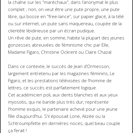
la chaîne sur les “maréchaux”, dans l’anonymat le plus
complet ; non, on veut être une pute propre, une pute
libre, qui bosse en “free-lance”, sur papier glacé, à la télé
ou sur internet, un pute sans maquereau, coupée de la
clientèle libidineuse par un écran pudique.
Un rêve de pute, en somme, habite la plupart des jeunes
gonzesses abreuvées de féminisme chic par
Elle
,
Madame Figaro
, Christine Ockrent ou Claire Chazal.
Dans ce contexte, le succès de Jean d’Ormesson,
largement entretenu par les magazines féminins,
Le
Figaro
, et les prestations télévisées de l’homme de
lettres, ce succès est parfaitement logique.
Cet académicien poli, aux dents blanches et aux yeux
myosotis, qui ne bande plus très dur, représente
l'homme exquis, le partenaire achevé pour une jeune
fille d’aujourd’hui. S'il épousait Lorie, Alizée ou la
Schtroumpfette en dernières noces, quel beau couple
ça ferait !