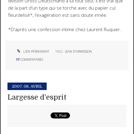
division
Gross Deutschland
à lui tout seul. Il est vrai que
de la part d'un type qui se torche avec du papier cul
fleurdelisé*, l'exagération est sans doute innée.
*D'après une confession intime chez Laurent Ruquier.
LIEN PERMANENT
TAGS :
JEAN D'ORMESSON
17
COMMENTAIRES
2007.
06. AVRIL
Largesse d'esprit