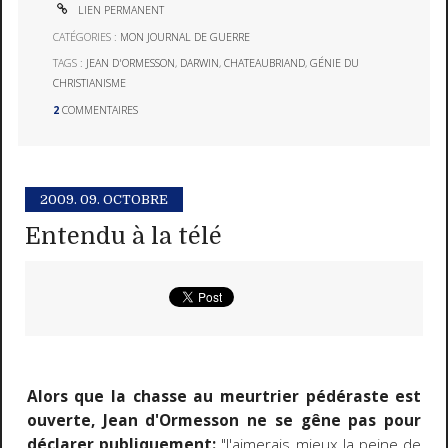
LIEN PERMANENT
CATÉGORIES :
MON JOURNAL DE GUERRE
TAGS :
JEAN D'ORMESSON
,
DARWIN
,
CHATEAUBRIAND
,
GÉNIE DU
CHRISTIANISME
2
COMMENTAIRES
2009.
09. OCTOBRE
Entendu à la télé
Alors que la chasse au meurtrier pédéraste est
ouverte, Jean d'Ormesson ne se gêne pas pour
déclarer publiquement:
"J'aimerais mieux la peine de