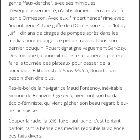
genre "faux-derche", avec ses mimiques
d'évêque assermenté, n'a absolument rien à envier à
Jean d'Ormesson. Avec eux, "impertinence" rime avec
"incontinence". Une gaffe de d'Ormesson sur le "lobby
juif" : dix ans de cirages de pompes après dans les
médias pour éponger ce pet de travers. Dans son
dernier bouquin, Rouart égratigne vaguement Sarkozy.
Des fois que ça pourrait nuire à sa carrière, il préfère
faire la tournée des plateaux pour passer de la
pommade. Editorialiste à
Paris-Match
, Rouart : pas
besoin d'en dire plus.
Ras-le-bol de la navigatrice Maud Fontenoy, inévitable
Simone de Beauvoir
high tech,
avec tout son barda
écolo-féministe, qui vient gâcher son beau regard bleu-
de-lac suisse.
Couper la radio, la télé, faire l'autruche, c'est tentant
parfois, tant la bêtise des médias redouble la violence
des faits divers.