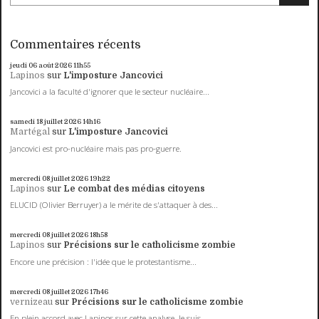
Commentaires récents
jeudi 06
août 2026
11h55
Lapinos
sur
L'imposture Jancovici
Jancovici a la faculté d'ignorer que le secteur nucléaire...
samedi 18
juillet 2026
14h16
Martégal
sur
L'imposture Jancovici
Jancovici est pro-nucléaire mais pas pro-guerre.
mercredi 08
juillet 2026
19h22
Lapinos
sur
Le combat des médias citoyens
ELUCID (Olivier Berruyer) a le mérite de s'attaquer à des...
mercredi 08
juillet 2026
18h58
Lapinos
sur
Précisions sur le catholicisme zombie
Encore une précision : l'idée que le protestantisme...
mercredi 08
juillet 2026
17h46
vernizeau
sur
Précisions sur le catholicisme zombie
En plein accord avec Lapinos sur cette analyse. Je suis...