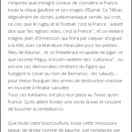
n’importe quel immigré curieux de connaître la France,
toute la clique gaulliste et ses images d’Epinal. Ce Tillinac
dégoulinant de clichés, judéomaniaque servile, qui croit,
ce con, que le rugby et le football, c’est la France : autant
dire que “les églises vides, c’est la France” ; et ce vieillard
indigne, Jean d’Ormesson, qui finira par claquer d’orgueil
à la télé, avec sa littérature miraculée pour les petites-
filles de Mauriac ; et ce Finkielkraut incapable de piger ce
que raconte Péguy, trissotin vedette des “cultureux” ; ou
encore ces démocrates-chrétiens du
Figaro
qui
fustigent le coran au nom de Bernanos - les salauds -,
pour mieux fourguer des armes de destruction massive
en loucedé à l’Arabie saoudite.
Tous ces barbarins ont plus leur place au Texas qu’en
France. Qu’ils aillent fonder une secte là-bas et cessent
de boucher la ventilation ici.
Que toute cette boursouflure, toute cette moisissure
laïque, de droite comme de gauche, soit remplacée par