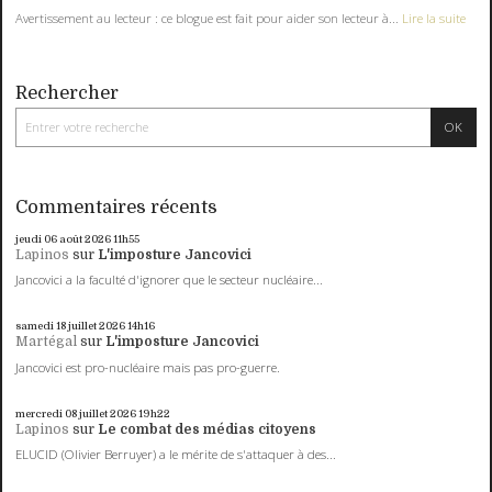
Avertissement au lecteur : ce blogue est fait pour aider son lecteur à...
Lire la suite
Rechercher
Commentaires récents
jeudi 06
août 2026
11h55
Lapinos
sur
L'imposture Jancovici
Jancovici a la faculté d'ignorer que le secteur nucléaire...
samedi 18
juillet 2026
14h16
Martégal
sur
L'imposture Jancovici
Jancovici est pro-nucléaire mais pas pro-guerre.
mercredi 08
juillet 2026
19h22
Lapinos
sur
Le combat des médias citoyens
ELUCID (Olivier Berruyer) a le mérite de s'attaquer à des...