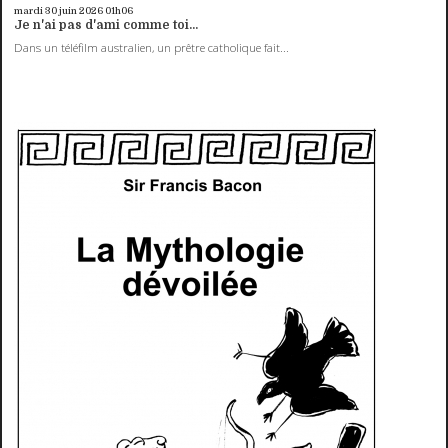
mardi 30
juin 2026
01h06
Je n'ai pas d'ami comme toi...
Dans un téléfilm australien, un prêtre catholique fait...