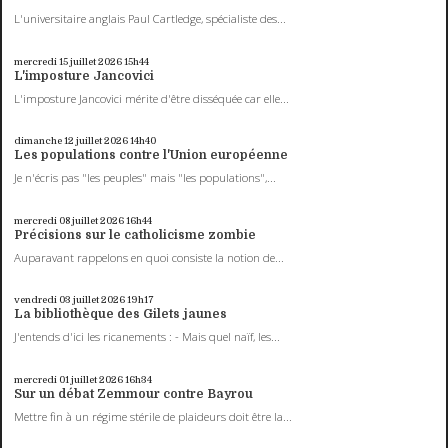
L'universitaire anglais Paul Cartledge, spécialiste des...
mercredi 15
juillet 2026
15h44
L'imposture Jancovici
L'imposture Jancovici mérite d'être disséquée car elle...
dimanche 12
juillet 2026
14h40
Les populations contre l'Union européenne
Je n'écris pas "les peuples" mais "les populations",...
mercredi 08
juillet 2026
16h44
Précisions sur le catholicisme zombie
Auparavant rappelons en quoi consiste la notion de...
vendredi 03
juillet 2026
19h17
La bibliothèque des Gilets jaunes
J'entends d'ici les ricanements : - Mais quel naïf, les...
mercredi 01
juillet 2026
16h34
Sur un débat Zemmour contre Bayrou
Mettre fin à un régime stérile de plaideurs doit être la...