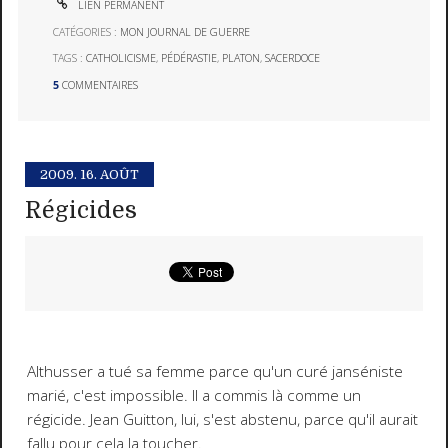
LIEN PERMANENT
CATÉGORIES :
MON JOURNAL DE GUERRE
TAGS :
CATHOLICISME
,
PÉDÉRASTIE
,
PLATON
,
SACERDOCE
5
COMMENTAIRES
2009.
16. AOÛT
Régicides
Althusser a tué sa femme parce qu'un curé janséniste
marié, c'est impossible. Il a commis là comme un
régicide. Jean Guitton, lui, s'est abstenu, parce qu'il aurait
fallu pour cela la toucher.