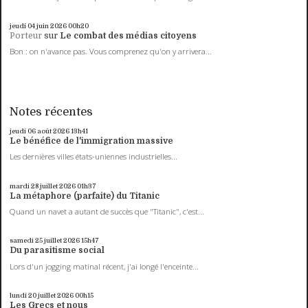
jeudi 04
juin 2026
00h20
Porteur
sur
Le combat des médias citoyens
Bon : on n'avance pas. Vous comprenez qu'on y arrivera...
Notes récentes
jeudi 06
août 2026
13h41
Le bénéfice de l'immigration massive
Les dernières villes états-uniennes industrielles...
mardi 28
juillet 2026
01h37
La métaphore (parfaite) du Titanic
Quand un navet a autant de succès que "Titanic", c'est...
samedi 25
juillet 2026
15h47
Du parasitisme social
Lors d'un jogging matinal récent, j'ai longé l'enceinte...
lundi 20
juillet 2026
00h15
Les Grecs et nous