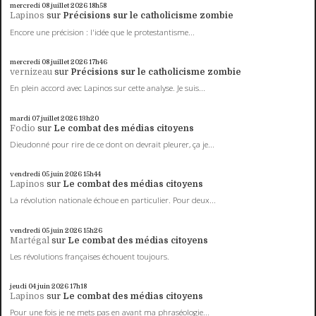
mercredi 08
juillet 2026
18h58
Lapinos
sur
Précisions sur le catholicisme zombie
Encore une précision : l'idée que le protestantisme...
mercredi 08
juillet 2026
17h46
vernizeau
sur
Précisions sur le catholicisme zombie
En plein accord avec Lapinos sur cette analyse. Je suis...
mardi 07
juillet 2026
13h20
Fodio
sur
Le combat des médias citoyens
Dieudonné pour rire de ce dont on devrait pleurer, ça je...
vendredi 05
juin 2026
15h44
Lapinos
sur
Le combat des médias citoyens
La révolution nationale échoue en particulier. Pour deux...
vendredi 05
juin 2026
15h26
Martégal
sur
Le combat des médias citoyens
Les révolutions françaises échouent toujours.
jeudi 04
juin 2026
17h18
Lapinos
sur
Le combat des médias citoyens
Pour une fois je ne mets pas en avant ma phraséologie...