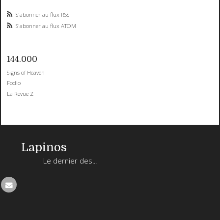
S'abonner au flux RSS
S'abonner au flux ATOM
144.000
Signs of Heaven
Fodio
La Revue Z
Lapinos
Le dernier des...