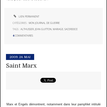
LIEN PERMANENT
CATÉGORIES :
MON JOURNAL DE GUERRE
TAGS :
ALTHUSSER
,
JEAN GUITTON
,
MARIAGE
,
SACERDOCE
4
COMMENTAIRES
2009.
24. MAI
Saint Marx
Marx et Engels démontrent, notamment dans leur pamphlet intitulé