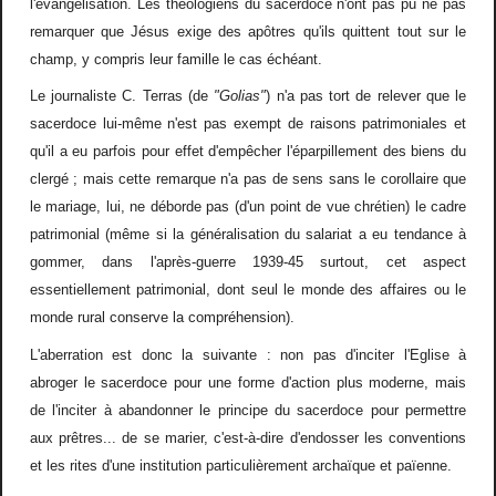
l'évangélisation. Les théologiens du sacerdoce n'ont pas pu ne pas
remarquer que Jésus exige des apôtres qu'ils quittent tout sur le
champ, y compris leur famille le cas échéant.
Le journaliste C. Terras (de
"Golias"
) n'a pas tort de relever que le
sacerdoce lui-même n'est pas exempt de raisons patrimoniales et
qu'il a eu parfois pour effet d'empêcher l'éparpillement des biens du
clergé ; mais cette remarque n'a pas de sens sans le corollaire que
le mariage, lui, ne déborde pas (d'un point de vue chrétien) le cadre
patrimonial (même si la généralisation du salariat a eu tendance à
gommer, dans l'après-guerre 1939-45 surtout, cet aspect
essentiellement patrimonial, dont seul le monde des affaires ou le
monde rural conserve la compréhension).
L'aberration est donc la suivante : non pas d'inciter l'Eglise à
abroger le sacerdoce pour une forme d'action plus moderne, mais
de l'inciter à abandonner le principe du sacerdoce pour permettre
aux prêtres... de se marier, c'est-à-dire d'endosser les conventions
et les rites d'une institution particulièrement archaïque et païenne.