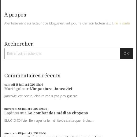
À propos
Avertissement au lecteur : ce blogue est fait pour aider son lecteur à...
Lire la suite
Rechercher
Commentaires récents
samedi 18
juillet 2026
14h16
Martégal
sur
L'imposture Jancovici
Jancovici est pro-nucléaire mais pas pro-guerre.
mercredi 08
juillet 2026
19h22
Lapinos
sur
Le combat des médias citoyens
ELUCID (Olivier Berruyer) a le mérite de s'attaquer à des...
mercredi 08
juillet 2026
18h58