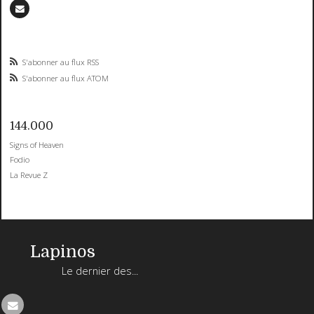
S'abonner au flux RSS
S'abonner au flux ATOM
144.000
Signs of Heaven
Fodio
La Revue Z
Lapinos
Le dernier des...