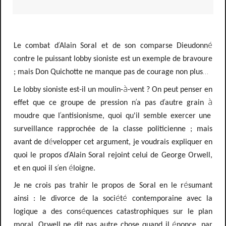
’
é
Le combat d
Alain Soral et de son comparse Dieudonn
contre le puissant lobby sioniste est un exemple de bravoure
…
; mais Don Quichotte ne manque pas de courage non plus
à
Le lobby sioniste est-il un moulin-
-vent
? On peut penser en
’
’
à
effet que ce groupe de pression n
a pas d
autre grain
’
moudre que l
antisionisme, quoi qu'il semble exercer une
surveillance rapprochée de la classe politicienne ; mais
é
avant de d
velopper cet argument, je voudrais
expliquer en
’
quoi le propos d
Alain Soral rejoint celui de George Orwell,
’
é
et en quoi il s
en
loigne.
é
Je ne crois pas trahir le propos de Soral en le r
sumant
é
é
ainsi
: le divorce de la soci
t
contemporaine avec la
é
logique a des cons
quences catastrophiques sur le plan
é
moral. Orwell ne dit pas autre chose quand il
nonce, par