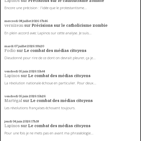
Lapinos
sur
Précisions sur le catholicisme zombie
Encore une précision : l'idée que le protestantisme...
mercredi 08
juillet 2026
17h46
vernizeau
sur
Précisions sur le catholicisme zombie
En plein accord avec Lapinos sur cette analyse. Je suis...
mardi 07
juillet 2026
13h20
Fodio
sur
Le combat des médias citoyens
Dieudonné pour rire de ce dont on devrait pleurer, ça je...
vendredi 05
juin 2026
15h44
Lapinos
sur
Le combat des médias citoyens
La révolution nationale échoue en particulier. Pour deux...
vendredi 05
juin 2026
15h26
Martégal
sur
Le combat des médias citoyens
Les révolutions françaises échouent toujours.
jeudi 04
juin 2026
17h18
Lapinos
sur
Le combat des médias citoyens
Pour une fois je ne mets pas en avant ma phraséologie...