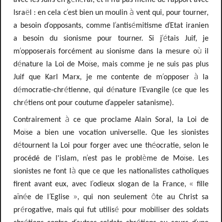
ë
’
à
Isra
l
: en cela c
est bien un moulin
vent qui, pour tourner,
’
’
é
’
a besoin d
opposants, comme l
antis
mitisme d
Etat iranien
’é
a besoin du sionisme pour tourner. Si j
tais Juif, je
’
ù
m
opposerais forcément au sionisme dans la mesure o
il
é
ï
d
nature la Loi de Mo
se, mais comme je ne suis pas plus
’
à
Juif que Karl Marx, je me contente de m
opposer
la
é
é
é
’
d
mocratie-chr
tienne, qui d
nature l
Evangile (ce que les
é
’
chr
tiens ont pour coutume d
appeler satanisme).
à
Contrairement
ce que proclame
Alain Soral, la Loi de
ï
Mo
se a bien une vocation universelle. Que les sionistes
é
é
d
tournent la Loi pour forger avec une th
ocratie, selon le
’
è
ï
procédé de l'islam, n
est pas le probl
me de Mo
se. Les
à
sionistes ne font l
que ce que les nationalistes catholiques
’
«
firent avant eux, avec l
odieux slogan de la France,
fille
î
é
’
»
ô
a
n
e de l
Eglise
, qui non seulement
te au Christ sa
é
é
pr
rogative, mais qui fut utilis
pour mobiliser des soldats