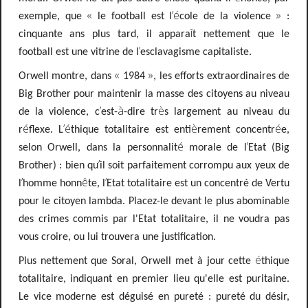
«
’é
»
exemple, que
le football est l
cole de la violence
:
î
cinquante ans plus tard, il appara
t nettement que le
’
football est une vitrine de l
esclavagisme capitaliste.
«
»
Orwell montre, dans
1984
, les efforts extraordinaires de
Big Brother pour maintenir la masse des citoyens au niveau
’
à
è
de la violence, c
est-
-dire tr
s largement au niveau du
é
’é
è
é
r
flexe. L
thique totalitaire est enti
rement concentr
e,
é
’
selon Orwell, dans la personnalit
morale de l
Etat (Big
’
Brother)
: bien qu
il soit parfaitement corrompu aux yeux de
’
ê
’
l
homme honn
te, l
Etat totalitaire est un concentré de Vertu
pour le citoyen lambda. Placez-le devant le plus abominable
des crimes commis par l'Etat totalitaire, il ne voudra pas
vous croire, ou lui trouvera une justification.
é
Plus nettement
que Soral, Orwell met à jour
cette
thique
totalitaire, indiquant en premier lieu qu'elle est puritaine
.
Le vice moderne est déguisé en pureté : pureté du désir,