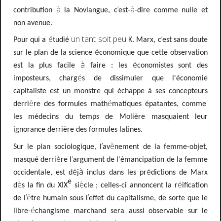
à
’
à
contribution
la Novlangue, c
est-
-dire comme nulle et
non avenue.
é
un tant soit peu
’
Pour qui a
tudié
K. Marx, c
est sans doute
é
sur le plan de la science
conomique que cette observation
à
é
est la plus facile
faire
: les
conomistes sont des
é
imposteurs, charg
s de dissimuler que l'économie
capitaliste est un monstre qui échappe à ses concepteurs
è
é
derri
re des formules math
matiques épatantes, comme
les médecins du temps de Molière masquaient leur
ignorance derrière des formules latines.
’
è
Sur le plan sociologique, l
av
nement de la femme-objet,
è
’
masqué derri
re l
argument de l'émancipation de la femme
é
à
é
occidentale,
est d
j
inclus dans les pr
dictions de Marx
e
è
è
é
d
s la fin du XIX
si
cle
; celles-ci annoncent la r
ification
’ê
’
de l
tre humain sous l
effet du capitalisme, de sorte que le
é
libre-
changisme marchand sera aussi observable sur le