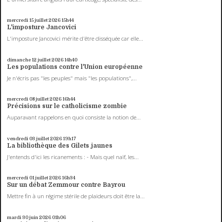
mercredi 15
juillet 2026
15h44
L'imposture Jancovici
L'imposture Jancovici mérite d'être disséquée car elle...
dimanche 12
juillet 2026
14h40
Les populations contre l'Union européenne
Je n'écris pas "les peuples" mais "les populations",...
mercredi 08
juillet 2026
16h44
Précisions sur le catholicisme zombie
Auparavant rappelons en quoi consiste la notion de...
vendredi 03
juillet 2026
19h17
La bibliothèque des Gilets jaunes
J'entends d'ici les ricanements : - Mais quel naïf, les...
mercredi 01
juillet 2026
16h34
Sur un débat Zemmour contre Bayrou
Mettre fin à un régime stérile de plaideurs doit être la...
mardi 30
juin 2026
01h06