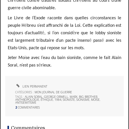
é
’
é
’
chr
tiens contre d
autres soldats chr
tiens au cours d
une
guerre civile abominable.
’
Le Livre de l
Exode raconte
dans quelles circonstances le
é
’
peuple H
breu s
est affranchi de la Loi. Cette explication est
’
é
’
è
toujours d
actualit
, si l
on consid
re que le lobby sioniste
’
é
é
est largement tributaire d
un pacte insens
pass
avec les
Etats-Unis, pacte qui repose sur les mots.
ï
’
Jeter Mo
se avec l
eau du bain sioniste, comme le fait Alain
’
é
Soral, n
est pas s
rieux.
LIEN PERMANENT
CATÉGORIES :
MON JOURNAL DE GUERRE
TAGS :
ALAIN SORAL
,
GEORGE ORWELL
,
MARX
,
BIG BROTHER
,
ANTHROPOLOGIE
,
ÉTHIQUE
,
1984
,
SIONISTE
,
SIONISME
,
MOÏSE
,
ANTISÉMITISME
2
COMMENTAIRES
Commentaires