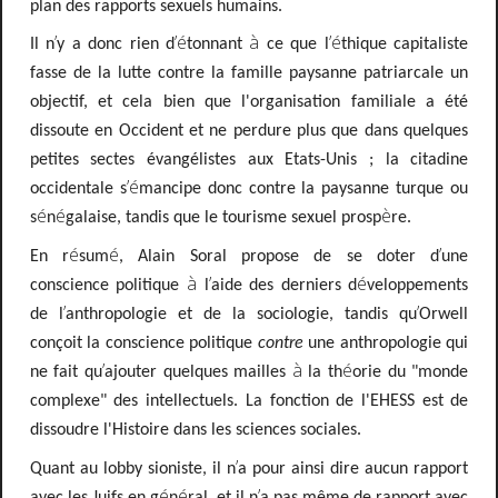
plan des rapports sexuels humains.
’
’é
à
’é
Il n
y a donc rien d
tonnant
ce que l
thique capitaliste
fasse de la lutte contre la famille paysanne patriarcale un
objectif,
et cela bien que l'organisation familiale a été
dissoute en Occident et ne perdure plus que dans quelques
petites sectes évangélistes aux Etats-Unis
; la citadine
’é
occidentale s
mancipe donc contre la paysanne turque ou
é
é
è
s
n
galaise, tandis que le tourisme sexuel prosp
re.
é
é
’
En r
sum
, Alain Soral propose de se doter d
une
à
’
é
conscience politique
l
aide des derniers d
veloppements
’
’
de l
anthropologie et de la sociologie, tandis qu
Orwell
conçoit la conscience politique
contre
une anthropologie qui
’
à
é
ne fait qu
ajouter quelques mailles
la th
orie du "monde
complexe" des intellectuels. La fonction de l'EHESS est de
dissoudre l'Histoire dans les sciences sociales.
’
Quant au lobby sioniste, il n
a pour ainsi dire aucun rapport
é
é
’
avec les Juifs en g
n
ral, et il n
a pas même
de rapport avec