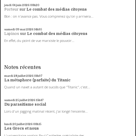
jeudi 04
juin 2026
00h20
Porteur
sur
Le combat des médias citoyens
Bon : on n'avance pas. Vous comprenez qu'on y arrivera...
samedi 09
mai 2026
14h35
Lapinos
sur
Le combat des médias citoyens
En effet, du point de vue marxiste le pouvoir...
Notes récentes
mardi 28
juillet 2026
01h37
La métaphore (parfaite) du Titanic
Quand un navet a autant de succès que "Titanic", c'est...
samedi 25
juillet 2026
15h47
Du parasitisme social
Lors d'un jogging matinal récent, j'ai longé l'enceinte...
lundi 20
juillet 2026
00h15
Les Grecs et nous
L'universitaire anglais Paul Cartledge, spécialiste des...