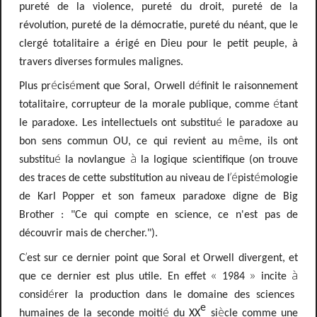
pureté de la violence, pureté du droit, pureté de la
révolution, pureté de la démocratie, pureté du néant, que le
clergé totalitaire a érigé en Dieu pour le petit peuple, à
travers diverses formules malignes.
é
é
é
Plus pr
cis
ment que Soral, Orwell d
finit le raisonnement
é
totalitaire, corrupteur de la morale publique, comme
tant
é
le paradoxe. Les intellectuels ont substitu
le paradoxe au
ê
bon sens commun OU, ce qui revient au m
me, ils ont
é
à
substitu
la novlangue
la logique scientifique (on trouve
’é
é
des traces de cette substitution au niveau de l
pist
mologie
de Karl Popper et son fameux paradoxe digne de Big
Brother : "Ce qui compte en science, ce n'est pas de
découvrir mais de chercher.").
’
C
est sur ce dernier point que Soral et Orwell divergent, et
«
»
à
que ce dernier est plus utile. En effet
1984
incite
é
consid
rer la production dans le domaine des sciences
e
é
è
humaines de la seconde moiti
du XX
si
cle comme une