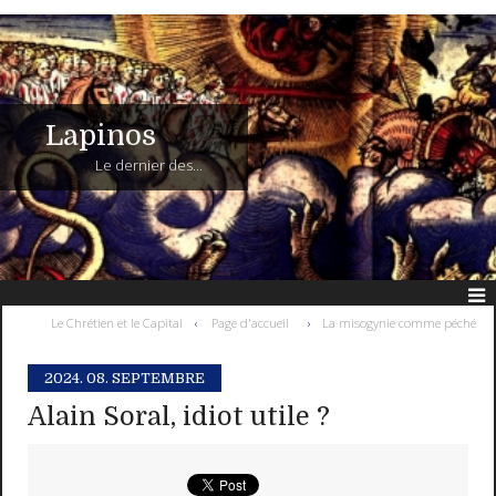
Lapinos
Le dernier des...
Le Chrétien et le Capital
Page d'accueil
La misogynie comme péché
2024.
08. SEPTEMBRE
Alain Soral, idiot utile ?