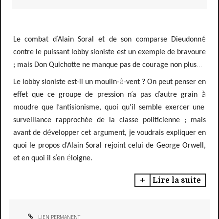
’
é
Le combat d
Alain Soral et de son comparse Dieudonn
contre le puissant lobby sioniste est un exemple de bravoure
…
; mais Don Quichotte ne manque pas de courage non plus
à
Le lobby sioniste est-il un moulin-
-vent
? On peut penser en
’
’
à
effet que ce groupe de pression n
a pas d
autre grain
’
moudre que l
antisionisme, quoi qu'il semble exercer une
surveillance rapprochée de la classe politicienne ; mais
é
avant de d
velopper cet argument, je voudrais
expliquer en
’
quoi le propos d
Alain Soral rejoint celui de George Orwell,
’
é
et en quoi il s
en
loigne.
Lire la suite
LIEN PERMANENT