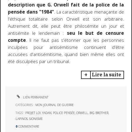
description que G. Orwell fait de la police de la
pensée dans "1984"
. La caractéristique menaçante de
l'éthique totalitaire selon Orwell est son arbitraire.
Autrement dit, elle peut être philosémite un jour et
antisémite le lendemain :
seu le but de censure
compte
. Il ne faut pas s'étonner que les personnes
inculpées pour antisémitisme continuent d'être
accusées d'antisémitisme, quand bien même elles ont
été disculpées par un tribunal.
Lire la suite
LIEN PERMANENT
CATÉGORIES :
MON JOURNAL DE GUERRE
TAGS :
PROJET LOI
,
YADAN
,
POLICE PENSÉE
,
ORWELL
,
BIG BROTHER
,
LAPINOS
,
SIONISME
0
COMMENTAIRE