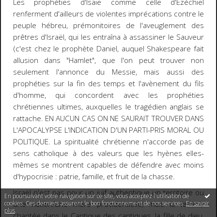
Les prophéties d'Isaïe comme celle d'Ezéchiel
renferment d'ailleurs de violentes imprécations contre le
peuple hébreu, prémonitoires de l'aveuglement des
prêtres d'Israël, qui les entraîna à assassiner le Sauveur
(c'est chez le prophète Daniel, auquel Shakespeare fait
allusion dans "Hamlet", que l'on peut trouver non
seulement l'annonce du Messie, mais aussi des
prophéties sur la fin des temps et l'avènement du fils
d'homme, qui concordent avec les prophéties
chrétiennes ultimes, auxquelles le tragédien anglais se
rattache. EN AUCUN CAS ON NE SAURAIT TROUVER DANS
L'APOCALYPSE L'INDICATION D'UN PARTI-PRIS MORAL OU
POLITIQUE. La spiritualité chrétienne n'accorde pas de
sens catholique à des valeurs que les hyènes elles-
mêmes se montrent capables de défendre avec moins
d'hypocrisie : patrie, famille, et fruit de la chasse.
Israël n'est pas pour un juif authentique un territoire ou
En poursuivant votre navigation sur ce site, vous acceptez l'utilisation de
cookies. Ces derniers assurent le bon fonctionnement de nos services.
une nation/une mère providentielle, mais la femme
En savoir
plus
.
chantée dans le Cantique des cantiques, la fille de dieu,