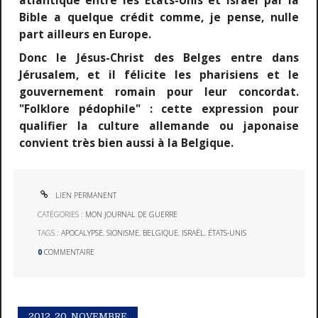
atlantique entre les Etats-Unis et Israël par la
Bible a quelque crédit comme, je pense, nulle
part ailleurs en Europe.
Donc le Jésus-Christ des Belges entre dans
Jérusalem, et il félicite les pharisiens et le
gouvernement romain pour leur concordat.
"Folklore pédophile" : cette expression pour
qualifier la culture allemande ou japonaise
convient très bien aussi à la Belgique.
LIEN PERMANENT
CATÉGORIES :
MON JOURNAL DE GUERRE
TAGS :
APOCALYPSE
,
SIONISME
,
BELGIQUE
,
ISRAËL
,
ÉTATS-UNIS
0
COMMENTAIRE
2012.
20. NOVEMBRE