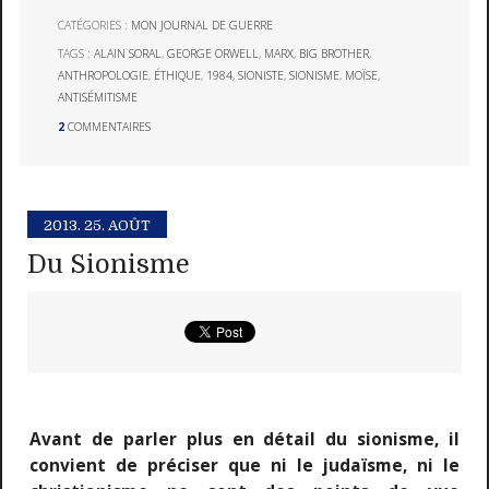
CATÉGORIES :
MON JOURNAL DE GUERRE
TAGS :
ALAIN SORAL
,
GEORGE ORWELL
,
MARX
,
BIG BROTHER
,
ANTHROPOLOGIE
,
ÉTHIQUE
,
1984
,
SIONISTE
,
SIONISME
,
MOÏSE
,
ANTISÉMITISME
2
COMMENTAIRES
2013.
25. AOÛT
Du Sionisme
Avant de parler plus en détail du sionisme, il
convient de préciser que ni le judaïsme, ni le