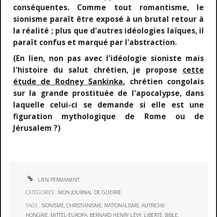
conséquentes. Comme tout romantisme, le
sionisme paraît être exposé à un brutal retour à
la réalité ; plus que d'autres idéologies laïques, il
paraît confus et marqué par l'abstraction.
(En lien, non pas avec l'idéologie sioniste mais
l'histoire du salut chrétien, je propose
cette
étude de Rodney Sankinka
, chrétien congolais
sur la grande prostituée de l'apocalypse, dans
laquelle celui-ci se demande si elle est une
figuration mythologique de Rome ou de
Jérusalem ?)
LIEN PERMANENT
CATÉGORIES :
MON JOURNAL DE GUERRE
TAGS :
SIONISME
,
CHRISTIANISME
,
NATIONALISME
,
AUTRICHE-
HONGRIE
,
MITTEL-EUROPA
,
BERNARD HENRY LÉVY
,
LIBERTÉ
,
BIBLE
,