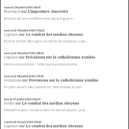
samedi 18
juillet 2026
14h16
Martégal
sur
L'imposture Jancovici
Jancovici est pro-nucléaire mais pas pro-guerre.
mercredi 08
juillet 2026
19h22
Lapinos
sur
Le combat des médias citoyens
ELUCID (Olivier Berruyer) a le mérite de s'attaquer à des...
mercredi 08
juillet 2026
18h58
Lapinos
sur
Précisions sur le catholicisme zombie
Encore une précision : l'idée que le protestantisme...
mercredi 08
juillet 2026
17h46
vernizeau
sur
Précisions sur le catholicisme zombie
En plein accord avec Lapinos sur cette analyse. Je suis...
mardi 07
juillet 2026
13h20
Fodio
sur
Le combat des médias citoyens
Dieudonné pour rire de ce dont on devrait pleurer, ça je...
vendredi 05
juin 2026
15h44
Lapinos
sur
Le combat des médias citoyens