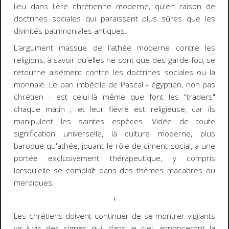
lieu dans l'ère chrétienne moderne, qu'en raison de
doctrines sociales qui paraissent plus sûres que les
divinités patrimoniales antiques.
L'argument massue de l'athée moderne contre les
religions, à savoir qu'elles ne sont que des garde-fou, se
retourne aisément contre les doctrines sociales ou la
monnaie. Le pari imbécile de Pascal - égyptien, non pas
chrétien - est celui-là même que font les "traders"
chaque matin ; et leur fièvre est religieuse, car ils
manipulent les saintes espèces. Vidée de toute
signification universelle, la culture moderne, plus
baroque qu'athée, jouant le rôle de ciment social, a une
portée exclusivement thérapeutique, y compris
lorsqu'elle se complaît dans des thèmes macabres ou
merdiques.
+
Les chrétiens doivent continuer de se montrer vigilants
vis-à-vis des signes qui, dans le ciel, annonceront la