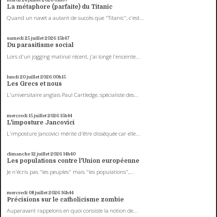
La métaphore (parfaite) du Titanic
Quand un navet a autant de succès que "Titanic", c'est...
samedi 25
juillet 2026
15h47
Du parasitisme social
Lors d'un jogging matinal récent, j'ai longé l'enceinte...
lundi 20
juillet 2026
00h15
Les Grecs et nous
L'universitaire anglais Paul Cartledge, spécialiste des...
mercredi 15
juillet 2026
15h44
L'imposture Jancovici
L'imposture Jancovici mérite d'être disséquée car elle...
dimanche 12
juillet 2026
14h40
Les populations contre l'Union européenne
Je n'écris pas "les peuples" mais "les populations",...
mercredi 08
juillet 2026
16h44
Précisions sur le catholicisme zombie
Auparavant rappelons en quoi consiste la notion de...