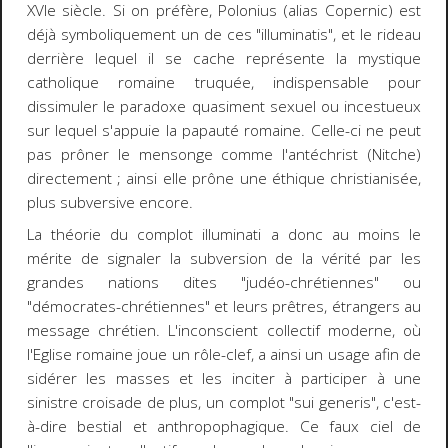
XVIe siècle. Si on préfère, Polonius (alias Copernic) est
déjà symboliquement un de ces "illuminatis", et le rideau
derrière lequel il se cache représente la mystique
catholique romaine truquée, indispensable pour
dissimuler le paradoxe quasiment sexuel ou incestueux
sur lequel s'appuie la papauté romaine. Celle-ci ne peut
pas prôner le mensonge comme l'antéchrist (Nitche)
directement ; ainsi elle prône une éthique christianisée,
plus subversive encore.
La théorie du complot illuminati a donc au moins le
mérite de signaler la subversion de la vérité par les
grandes nations dites "judéo-chrétiennes" ou
"démocrates-chrétiennes" et leurs prêtres, étrangers au
message chrétien. L'inconscient collectif moderne, où
l'Eglise romaine joue un rôle-clef, a ainsi un usage afin de
sidérer les masses et les inciter à participer à une
sinistre croisade de plus, un complot "sui generis", c'est-
à-dire bestial et anthropophagique. Ce faux ciel de