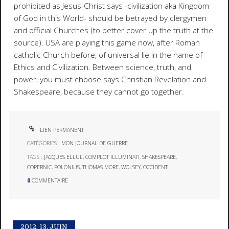
prohibited as Jesus-Christ says -civilization aka Kingdom
of God in this World- should be betrayed by clergymen
and official Churches (to better cover up the truth at the
source). USA are playing this game now, after Roman
catholic Church before, of universal lie in the name of
Ethics and Civilization. Between science, truth, and
power, you must choose says Christian Revelation and
Shakespeare, because they cannot go together.
LIEN PERMANENT
CATÉGORIES :
MON JOURNAL DE GUERRE
TAGS :
JACQUES ELLUL
,
COMPLOT ILLUMINATI
,
SHAKESPEARE
,
COPERNIC
,
POLONIUS
,
THOMAS MORE
,
WOLSEY
,
OCCIDENT
0
COMMENTAIRE
2012.
13. JUIN