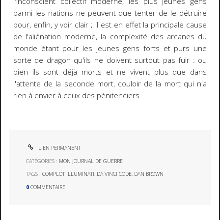
l'inconscient collectif moderne, les plus jeunes gens
parmi les nations ne peuvent que tenter de le détruire
pour, enfin, y voir clair ; il est en effet la principale cause
de l'aliénation moderne, la complexité des arcanes du
monde étant pour les jeunes gens forts et purs une
sorte de dragon qu'ils ne doivent surtout pas fuir : ou
bien ils sont déjà morts et ne vivent plus que dans
l'attente de la seconde mort, couloir de la mort qui n'a
rien à envier à ceux des pénitenciers
LIEN PERMANENT
CATÉGORIES :
MON JOURNAL DE GUERRE
TAGS :
COMPLOT ILLUMINATI
,
DA VINCI CODE
,
DAN BROWN
0
COMMENTAIRE