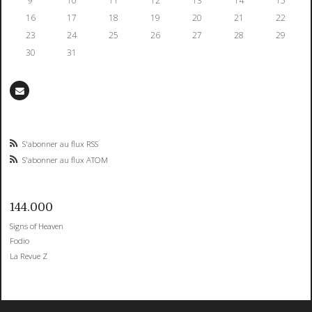
9
10
11
12
13
14
15
16
17
18
19
20
21
22
23
24
25
26
27
28
29
30
31
S'abonner au flux RSS
S'abonner au flux ATOM
144.000
Signs of Heaven
Fodio
La Revue Z