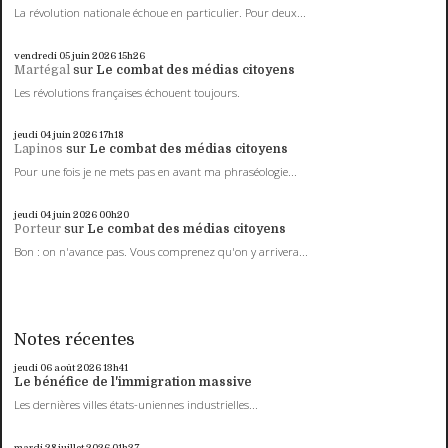
La révolution nationale échoue en particulier. Pour deux...
vendredi 05
juin 2026
15h26
Martégal
sur
Le combat des médias citoyens
Les révolutions françaises échouent toujours.
jeudi 04
juin 2026
17h18
Lapinos
sur
Le combat des médias citoyens
Pour une fois je ne mets pas en avant ma phraséologie...
jeudi 04
juin 2026
00h20
Porteur
sur
Le combat des médias citoyens
Bon : on n'avance pas. Vous comprenez qu'on y arrivera...
Notes récentes
jeudi 06
août 2026
13h41
Le bénéfice de l'immigration massive
Les dernières villes états-uniennes industrielles...
mardi 28
juillet 2026
01h37