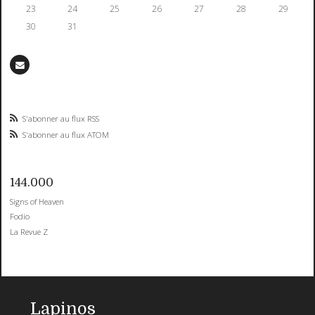
23
24
25
26
27
28
29
30
31
S'abonner au flux RSS
S'abonner au flux ATOM
144.000
Signs of Heaven
Fodio
La Revue Z
Lapinos