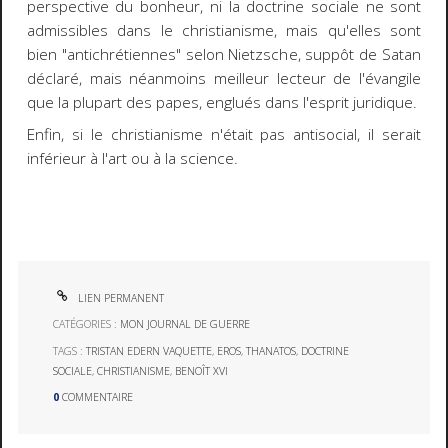
perspective du bonheur, ni la doctrine sociale ne sont
admissibles dans le christianisme, mais qu'elles sont
bien "antichrétiennes" selon Nietzsche, suppôt de Satan
déclaré, mais néanmoins meilleur lecteur de l'évangile
que la plupart des papes, englués dans l'esprit juridique.
Enfin, si le christianisme n'était pas antisocial, il serait
inférieur à l'art ou à la science.
LIEN PERMANENT
CATÉGORIES :
MON JOURNAL DE GUERRE
TAGS :
TRISTAN EDERN VAQUETTE
,
EROS
,
THANATOS
,
DOCTRINE
SOCIALE
,
CHRISTIANISME
,
BENOÎT XVI
0
COMMENTAIRE