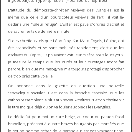
frigides barjots "hyper-spirituels" (= branleurs cinéphiles).
L'attitude du démocrate-chrétien vis-à-vis des Evangiles est la
même que celle d'un boursicoteur vis-à-vis de l'art : il voit là-
dedans une "valeur refuge". L'Enfer est pavé d'ordres d'achat et
de sacrements de dernière minute.
Si des chrétiens tels que Léon Bloy, Karl Marx, Engels, Lénine, ont
été scandalisés et se sont mobilisés rapidement, c'est que les
esclaves du Capital, ils pouvaient voir leur misère sous leurs yeux.
Je mesure le temps que les curés et leur curetages m'ont fait
perdre, bien que ma misogynie m'a toujours protégé d'approcher
de trop près cette volaille.
On annonce dans la gazette en question une nouvelle
"encyclique sociale". C'est dans la branche "sociale" que les
cathos ressemblent le plus aux sociaux-traîtres. "Patron chrétien" :
le titre indique déjà qu'on va fouler aux pieds les Evangiles.
Le déclic fut pour moi un curé belge, au coeur du paradis fiscal
bruxellois, prêchant à quatre braves bourgeois pas mortifiés que
le "jeune homme riche" de la parabole n'est pas vraiment riche.