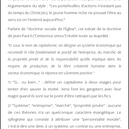
Argumentaire du style : "Les portefeuilles d'actions n'existant pas
du temps du Christ (sic), le jeune homme riche ne pouvait l'être au
sens où on l'entend aujourd'hui."
Parlant de "doctrine sociale de l'Eglise", cet extrait de la doctrine
de Jean-Paul II (
"Centesimus annus"
) révèle toute sa stupidité :
"Si sous le nom de capitalisme, on désigne un système économique qui
reconnaît le rôle fondamental et positif de l'entreprise, du marché, de
la propriété privée et de la responsabilité qu'elle implique dans les
moyens de production, de la libre créativité humaine dans le
secteur économique, la réponse est sûrement positive."
1/ "Si... ou bien..." : définir un capitalisme à deux visages pour
tenter d'en sauver la moitié. Ainsi font les gangsters avec leur
magot quand ils sont sur le point d'être rattrapés par les flics.
2/ "Système", "entreprise", "marché", "propriété privée" : aucune
de ces théories n'a un quelconque caractère évangélique. Le
syllogisme qui consiste à attribuer une "personnalité morale",
c'est-à-dire une âme, à un système, un contrat ou une entreprise,