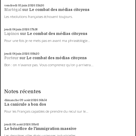
vendredi 05
juin 2026
15h26
Martégal
sur
Le combat des médias citoyens
Les révolutions françaises échouent toujours.
jeudi 04
juin 2026
17h18
Lapinos
sur
Le combat des médias citoyens
Pour une fois je ne mets pas en avant ma phraséologie...
jeudi 04
juin 2026
00h20
Porteur
sur
Le combat des médias citoyens
Bon : on n'avance pas. Vous comprenez qu'on y arrivera...
Notes récentes
dimanche 09
août 2026
16h54
La canicule a bon dos
Pour les Français capables de prendre du recul sur le...
jeudi 06
août 2026
13h41
Le bénéfice de l'immigration massive
Les dernières villes états-uniennes industrielles...