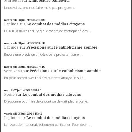
Martégal
sur
L'imposture Jancovici
Jancovici est pro-nucléaire mais pas pro-guerre.
mercredi 08
juillet 2026
19h22
Lapinos
sur
Le combat des médias citoyens
ELUCID (Olivier Berruyer) a le mérite de s'attaquer à des...
mercredi 08
juillet 2026
18h58
Lapinos
sur
Précisions sur le catholicisme zombie
Encore une précision : l'idée que le protestantisme...
mercredi 08
juillet 2026
17h46
vernizeau
sur
Précisions sur le catholicisme zombie
En plein accord avec Lapinos sur cette analyse. Je suis...
mardi 07
juillet 2026
13h20
Fodio
sur
Le combat des médias citoyens
Dieudonné pour rire de ce dont on devrait pleurer, ça je...
vendredi 05
juin 2026
15h44
Lapinos
sur
Le combat des médias citoyens
La révolution nationale échoue en particulier. Pour deux...