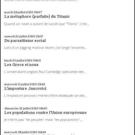
mardi 28
juillet 2026
01h37
La métaphore (parfaite) du Titanic
Quand un navet a autant de succès que "Titanic", c'est...
samedi 25
juillet 2026
15h47
Du parasitisme social
Lors d'un jogging matinal récent, j'ai longé l'enceinte...
lundi 20
juillet 2026
00h15
Les Grecs et nous
L'universitaire anglais Paul Cartledge, spécialiste des...
mercredi 15
juillet 2026
15h44
L'imposture Jancovici
L'imposture Jancovici mérite d'être disséquée car elle...
dimanche 12
juillet 2026
14h40
Les populations contre l'Union européenne
Je n'écris pas "les peuples" mais "les populations",...
mercredi 08
juillet 2026
16h44