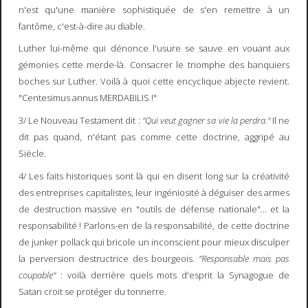
n'est qu'une manière sophistiquée de s'en remettre à un
fantôme, c'est-à-dire au diable.
Luther lui-même qui dénonce l'usure se sauve en vouant aux
gémonies cette merde-là. Consacrer le triomphe des banquiers
boches sur Luther. Voilà à quoi cette encyclique abjecte revient.
"Centesimus annus MERDABILIS !"
3/ Le Nouveau Testament dit :
"Qui veut gagner sa vie la perdra."
Il ne
dit pas quand, n'étant pas comme cette doctrine, aggripé au
Siècle.
4/ Les faits historiques sont là qui en disent long sur la créativité
des entreprises capitalistes, leur ingéniosité à déguiser des armes
de destruction massive en "outils de défense nationale"... et la
responsabilité ! Parlons-en de la responsabilité, de cette doctrine
de junker pollack qui bricole un inconscient pour mieux disculper
la perversion destructrice des bourgeois.
"Responsable mais pas
coupable"
: voilà derrière quels mots d'esprit la Synagogue de
Satan croit se protéger du tonnerre.