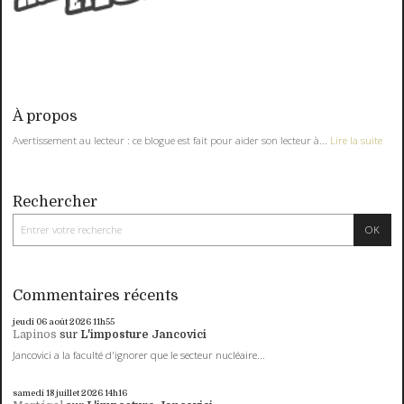
À propos
Avertissement au lecteur : ce blogue est fait pour aider son lecteur à...
Lire la suite
Rechercher
Commentaires récents
jeudi 06
août 2026
11h55
Lapinos
sur
L'imposture Jancovici
Jancovici a la faculté d'ignorer que le secteur nucléaire...
samedi 18
juillet 2026
14h16