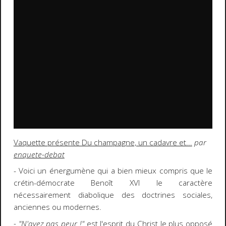
Vaquette présente Du champagne, un cadavre et...
par
enquete-debat
- Voici un énergumène qui a bien mieux compris que le
crétin-démocrate Benoît XVI le caractère
nécessairement diabolique des doctrines sociales,
anciennes ou modernes.
- "N'ayez pas peur !"
est l'esprit du Christ le plus opposé