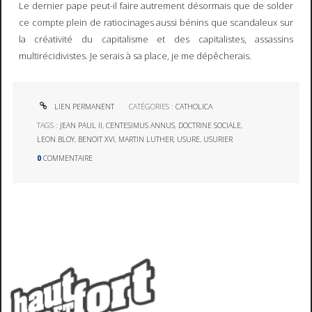
Le dernier pape peut-il faire autrement désormais que de solder
ce compte plein de ratiocinages aussi bénins que scandaleux sur
la créativité du capitalisme et des capitalistes, assassins
multirécidivistes. Je serais à sa place, je me dépêcherais.
LIEN PERMANENT
CATÉGORIES :
CATHOLICA
TAGS :
JEAN PAUL II
,
CENTESIMUS ANNUS
,
DOCTRINE SOCIALE
,
LEON BLOY
,
BENOIT XVI
,
MARTIN LUTHER
,
USURE
,
USURIER
0
COMMENTAIRE