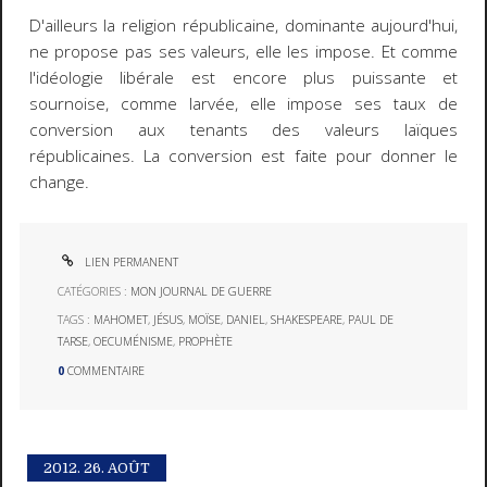
D'ailleurs la religion républicaine, dominante aujourd'hui,
ne propose pas ses valeurs, elle les impose. Et comme
l'idéologie libérale est encore plus puissante et
sournoise, comme larvée, elle impose ses taux de
conversion aux tenants des valeurs laïques
républicaines. La conversion est faite pour donner le
change.
LIEN PERMANENT
CATÉGORIES :
MON JOURNAL DE GUERRE
TAGS :
MAHOMET
,
JÉSUS
,
MOÏSE
,
DANIEL
,
SHAKESPEARE
,
PAUL DE
TARSE
,
OECUMÉNISME
,
PROPHÈTE
0
COMMENTAIRE
2012.
26. AOÛT