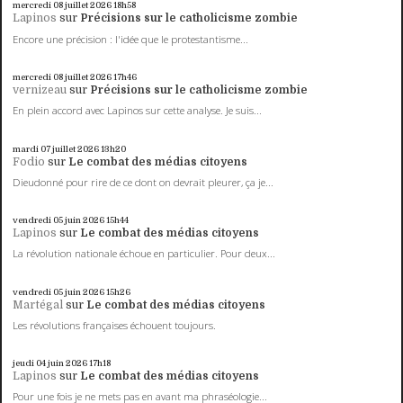
mercredi 08
juillet 2026
18h58
Lapinos
sur
Précisions sur le catholicisme zombie
Encore une précision : l'idée que le protestantisme...
mercredi 08
juillet 2026
17h46
vernizeau
sur
Précisions sur le catholicisme zombie
En plein accord avec Lapinos sur cette analyse. Je suis...
mardi 07
juillet 2026
13h20
Fodio
sur
Le combat des médias citoyens
Dieudonné pour rire de ce dont on devrait pleurer, ça je...
vendredi 05
juin 2026
15h44
Lapinos
sur
Le combat des médias citoyens
La révolution nationale échoue en particulier. Pour deux...
vendredi 05
juin 2026
15h26
Martégal
sur
Le combat des médias citoyens
Les révolutions françaises échouent toujours.
jeudi 04
juin 2026
17h18
Lapinos
sur
Le combat des médias citoyens
Pour une fois je ne mets pas en avant ma phraséologie...