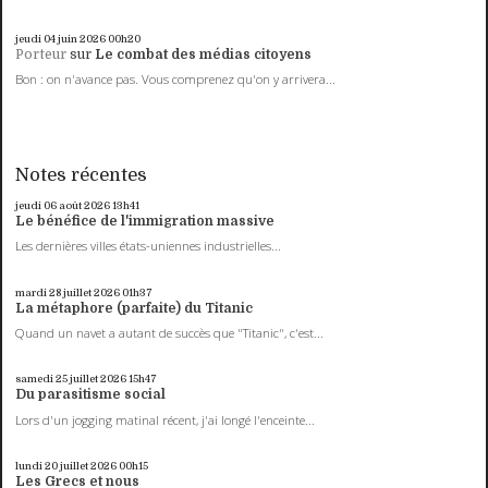
jeudi 04
juin 2026
00h20
Porteur
sur
Le combat des médias citoyens
Bon : on n'avance pas. Vous comprenez qu'on y arrivera...
Notes récentes
jeudi 06
août 2026
13h41
Le bénéfice de l'immigration massive
Les dernières villes états-uniennes industrielles...
mardi 28
juillet 2026
01h37
La métaphore (parfaite) du Titanic
Quand un navet a autant de succès que "Titanic", c'est...
samedi 25
juillet 2026
15h47
Du parasitisme social
Lors d'un jogging matinal récent, j'ai longé l'enceinte...
lundi 20
juillet 2026
00h15
Les Grecs et nous