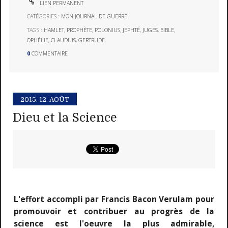
LIEN PERMANENT
CATÉGORIES :
MON JOURNAL DE GUERRE
TAGS :
HAMLET
,
PROPHÈTE
,
POLONIUS
,
JEPHTÉ
,
JUGES
,
BIBLE
,
OPHÉLIE
,
CLAUDIUS
,
GERTRUDE
0
COMMENTAIRE
2015.
12. AOÛT
Dieu et la Science
L'effort accompli par Francis Bacon Verulam pour
promouvoir et contribuer au progrès de la
science est l'oeuvre la plus admirable,