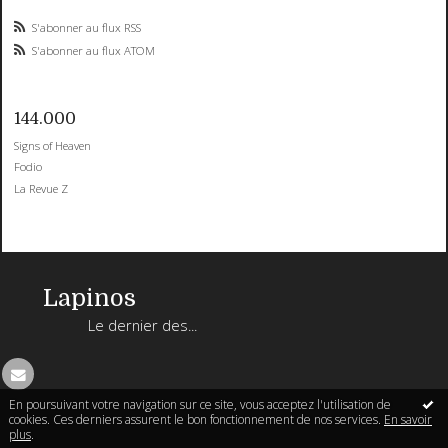
S'abonner au flux RSS
S'abonner au flux ATOM
144.000
Signs of Heaven
Fodio
La Revue Z
Lapinos
Le dernier des...
En poursuivant votre navigation sur ce site, vous acceptez l'utilisation de
cookies. Ces derniers assurent le bon fonctionnement de nos services.
En savoir
plus
.