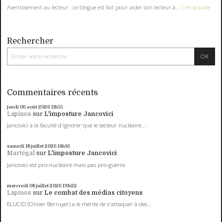
Avertissement au lecteur : ce blogue est fait pour aider son lecteur à...
Lire la suite
Rechercher
Commentaires récents
jeudi 06
août 2026
11h55
Lapinos
sur
L'imposture Jancovici
Jancovici a la faculté d'ignorer que le secteur nucléaire...
samedi 18
juillet 2026
14h16
Martégal
sur
L'imposture Jancovici
Jancovici est pro-nucléaire mais pas pro-guerre.
mercredi 08
juillet 2026
19h22
Lapinos
sur
Le combat des médias citoyens
ELUCID (Olivier Berruyer) a le mérite de s'attaquer à des...