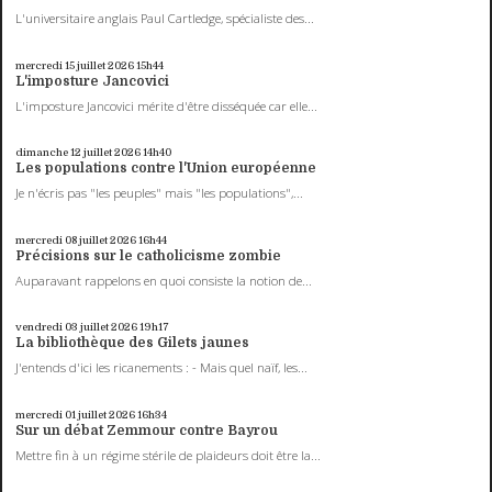
L'universitaire anglais Paul Cartledge, spécialiste des...
mercredi 15
juillet 2026
15h44
L'imposture Jancovici
L'imposture Jancovici mérite d'être disséquée car elle...
dimanche 12
juillet 2026
14h40
Les populations contre l'Union européenne
Je n'écris pas "les peuples" mais "les populations",...
mercredi 08
juillet 2026
16h44
Précisions sur le catholicisme zombie
Auparavant rappelons en quoi consiste la notion de...
vendredi 03
juillet 2026
19h17
La bibliothèque des Gilets jaunes
J'entends d'ici les ricanements : - Mais quel naïf, les...
mercredi 01
juillet 2026
16h34
Sur un débat Zemmour contre Bayrou
Mettre fin à un régime stérile de plaideurs doit être la...