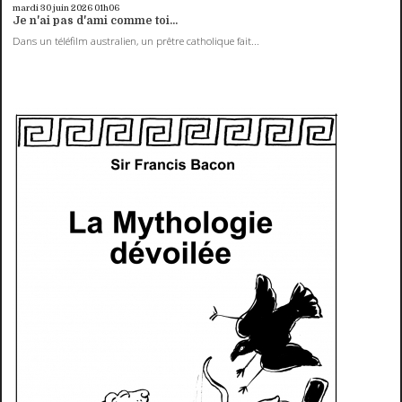
mardi 30
juin 2026
01h06
Je n'ai pas d'ami comme toi...
Dans un téléfilm australien, un prêtre catholique fait...