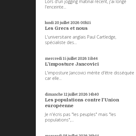
Lors d'un jogging matinal récent, j'ai longé
l'enceinte...
lundi 20
juillet 2026
00h15
Les Grecs et nous
L'universitaire anglais Paul Cartledge,
spécialiste des...
mercredi 15
juillet 2026
15h44
L'imposture Jancovici
L'imposture Jancovici mérite d'être disséquée
car elle...
dimanche 12
juillet 2026
14h40
Les populations contre l'Union
européenne
Je n'écris pas "les peuples" mais "les
populations",...
mercredi 08
juillet 2026
16h44