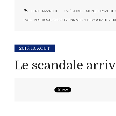
LIEN PERMANENT
CATÉGORIES :
MON JOURNAL DE 
TAGS :
POLITIQUE
,
CÉSAR
,
FORNICATION
,
DÉMOCRATIE-CHR
2015.
19. AOÛT
Le scandale arrive