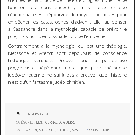
d'empêcher la critique de l'idée de progrès moderne de
toucher les consciences) ; mais cette critique
réactionnaire est dépourvue de moyens politiques pour
empêcher les catastrophes d'advenir. Elle fait penser
à Cassandre dans la mythologie, capable de prévoir le
pire, mais non d'en dissuader ou de l'empêcher.
Contrairement à la mythologie, qui est une théologie,
Nietzsche et Arendt sont dépourvus de conscience
historique véritable. Prouver que la perspective
progressiste hégélienne n'est que pure rhétorique
judéo-chrétienne ne suffit pas à prouver que l'histoire
n'est qu'un fantasme judéo-chrétien.
LIEN PERMANENT
CATÉGORIES :
MON JOURNAL DE GUERRE
TAGS :
ARENDT
,
NIETZSCHE
,
CULTURE
,
MASSE
0
COMMENTAIRE