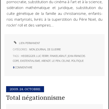
pornocratie, substitution du cinéma à l'art et à la science,
sidération mathématique et juridique, substitution du
culte génétique de la famille au christianisme, enfants-
rois martyrisés, livrés à la superstition du Père Noël, du
rockn' roll et des vampires...
LIEN PERMANENT
CATÉGORIES :
MON JOURNAL DE GUERRE
TAGS :
HEIDEGGER
,
LUC FERRY
,
FINKIELKRAUT
,
JEAN-FRANCOIS
COPE
,
EXISTENTIALISME
,
ARENDT
,
LE PEN
,
CELINE
,
POLITIQUE
0
COMMENTAIRE
2009.
24. OCTOBRE
Total négationnisme