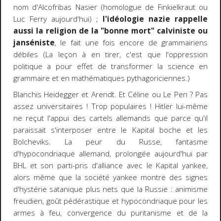
nom d'Alcofribas Nasier (homologue de Finkielkraut ou
Luc Ferry aujourd'hui) ;
l'idéologie nazie rappelle
aussi la religion de la "bonne mort" calviniste ou
janséniste
, le fait une fois encore de grammairiens
débiles (La leçon à en tirer, c'est que l'oppression
politique a pour effet de transformer la science en
grammaire et en mathématiques pythagoriciennes.)
Blanchis Heidegger et Arendt. Et Céline ou Le Pen ? Pas
assez universitaires ! Trop populaires ! Hitler lui-même
ne reçut l'appui des cartels allemands que parce qu'il
paraissait s'interposer entre le Kapital boche et les
Bolcheviks. La peur du Russe, fantasme
d'hypocondriaque allemand, prolongée aujourd'hui par
BHL et son parti-pris d'alliance avec le Kapital yankee,
alors même que la société yankee montre des signes
d'hystérie satanique plus nets que la Russie : animisme
freudien, goût pédérastique et hypocondriaque pour les
armes à feu, convergence du puritanisme et de la