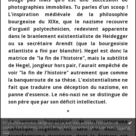
photographies immobiles. Tu parles d'un scoop !
L'inspiration médiévale de la philosophie
bourgeoise du XIXe, que le nazisme recouvre
d'orgueil polytechnicien, redevient apparente
dans le branlement existentialiste de Heidegger
ou sa secrétaire Arendt (que la bourgeoisie
atlantiste a fini par blanchir). Hegel est donc la
matrice de "la fin de l'histoire", mais la subtilité
de Hegel, jongleur hors pair, l'aurait empêché de
voir "la fin de l'histoire" autrement que comme
la banqueroute de sa thèse. L'existentialisme ne
fait que traduire une déception du nazisme, en
panne d'essence. Le néo-nazi ne se distingue de
son père que par son déficit intellectuel.
*
La version "populaire" de ce satanisme
En poursuivant votre navigation sur ce site, vous acceptez l'utilisation de
cookies. Ces derniers assurent le bon fonctionnement de nos services.
En savoir
canonique hégélien est sans nul doute le
plus
.