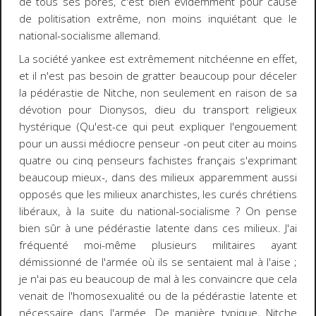
de tous ses pores, c'est bien évidemment pour cause
de politisation extrême, non moins inquiétant que le
national-socialisme allemand.
La société yankee est extrêmement nitchéenne en effet,
et il n'est pas besoin de gratter beaucoup pour déceler
la pédérastie de Nitche
, non seulement en raison de sa
dévotion pour Dionysos, dieu du transport religieux
hystérique (Qu'est-ce qui peut expliquer l'engouement
pour un aussi médiocre penseur -on peut citer au moins
quatre ou cinq penseurs fachistes français s'exprimant
beaucoup mieux-, dans des milieux apparemment aussi
opposés que les milieux anarchistes, les curés chrétiens
libéraux, à la suite du national-socialisme ? On pense
bien sûr à une pédérastie latente dans ces milieux. J'ai
fréquenté moi-même plusieurs militaires ayant
démissionné de l'armée où ils se sentaient mal à l'aise ;
je n'ai pas eu beaucoup de mal à les convaincre que cela
venait de l'homosexualité ou de la pédérastie latente et
nécessaire dans l'armée. De manière typique, Nitche