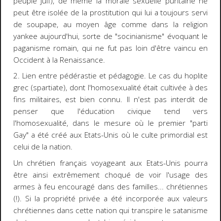
peuple juif), de même
la morale sexuelle puritaine ne
peut être isolée de la prostitution qui lui a toujours servi
de soupape, au moyen âge comme dans la religion
yankee aujourd'hui, sorte de "socinianisme" évoquant le
paganisme romain, qui ne fut pas loin d'être vaincu en
Occident à la Renaissance.
2. Lien entre pédérastie et pédagogie. Le cas du hoplite
grec (spartiate), dont l'homosexualité était cultivée à des
fins militaires, est bien connu. Il n'est pas interdit de
penser que
l'éducation civique tend vers
l'homosexualité
, dans le mesure où le premier "parti
Gay" a été créé aux Etats-Unis où le culte primordial est
celui de la nation.
Un chrétien français voyageant aux Etats-Unis pourra
être ainsi extrêmement choqué de voir l'usage des
armes à feu encouragé dans des familles... chrétiennes
(!). Si la propriété privée a été incorporée aux valeurs
chrétiennes dans cette nation qui transpire le satanisme