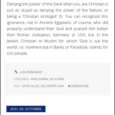
Denying the power of the Devil when you are Christian is
just as stupid as denying the power of the Nature, or
being a 'Christian ecologist' (!). You can recognize this
ignorance, not in Ancient Egyptians of course, who did
properly understand their God and praised him better
than Roman civilization, Germany or USA, but in the
Jewish, Christian or Muslim for whom 'God is out the
world', i.e. nowhere but in Banks or Paradisiac islands for
rich people.
LIEN PERMANENT
CATÉGORIES :
MON JOURNAL DE GUERRE
TAGS :
SATAN
,
RULES
,
USA
,
POVERTY
,
WAR
0
COMMENTAIRE
2011.
29. OCTOBRE