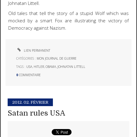
Johnatan Littell.
Old tales that tell the story of a stupid Wolf which was
mocked by a smart Fox are illustrating the victory of
Democracy against Nazism.
LIEN PERMANENT
CATÉGORIES :
MON JOURNAL DE GUERRE
TAGS :
USA
,
HITLER
,
OBAMA
,
JOHNATAN LITTELL
0
COMMENTAIRE
2012.
02. FÉVRIER
Satan rules USA