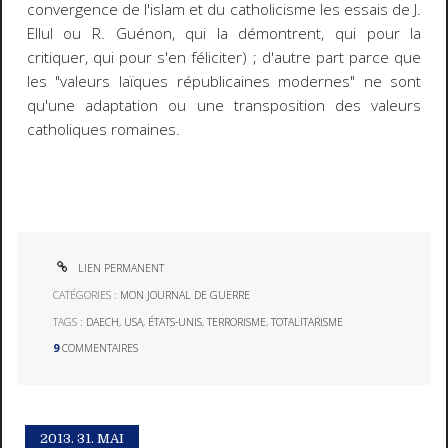
convergence de l'islam et du catholicisme les essais de J.
Ellul ou R. Guénon, qui la démontrent, qui pour la
critiquer, qui pour s'en féliciter) ; d'autre part parce que
les "valeurs laïques républicaines modernes" ne sont
qu'une adaptation ou une transposition des valeurs
catholiques romaines.
LIEN PERMANENT
CATÉGORIES :
MON JOURNAL DE GUERRE
TAGS :
DAECH
,
USA
,
ÉTATS-UNIS
,
TERRORISME
,
TOTALITARISME
9
COMMENTAIRES
2013.
31. MAI