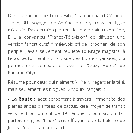
Dans la tradition de Tocqueville, Chateaubriand, Céline et
Tintin, BHL voyagea en Amérique et s'y trouva mi-figue
mi-raisin. Pas certain que tout le monde ait lu son livre,
BHL a convaincu
"France-Télévision"
de diffuser une
version
"short cuts"
filmée/voix-off de
"crooner"
de son
périple (j'avais seulement feuilleté l'ouvrage magistral à
l'époque, tombant sur la visite des bordels yankees, qui
permet une comparaison avec le
"Crazy Horse"
de
Paname-City).
Résumé pour ceux qui n'aiment NI lire NI regarder la télé,
mais seulement les blogues (2h/jour/Français) :
- La Route :
lacet serpentant à travers l'immensité des
plaines arides plantées de cactus, idéal moyen de transit
vers le trou du cul de l'Amérique, vroum-vroum fait
parfois un gros "truck" plus effrayant que la baleine de
Jonas : "out" Chateaubriand.