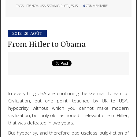
TAGS :
FRENCH
,
USA
,
SATANIC
,
PLOT
,
JESUS
0
COMMENTAIRE
2012.
26. AOÛT
From Hitler to Obama
In everything USA are continuing the German Dream of
Civilization, but one point, teached by UK to USA:
hypocrisy, without which you cannot make modern
Civilization, but only old-fashioned irrelevant one of Hitler,
that was defeated in two years.
But hypocrisy, and therefore bad useless pulp-fiction of