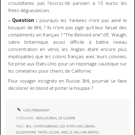
croustillante, pas l'escroc-titi parisien à 10 euros les
frites dégueulasses.
- Question :
pourquoi les Yankees n'ont pas aimé le
bouquin de BHL ? Ils n'ont pas pigé qu'il leur faisait des
compliments en français ?
"The Beloved one"
d'E. Waugh,
satire britannique assez difficile à battre niveau
concentration en vitriol, les Anglais étant encore plus
impitoyables que les colons français avec leurs colonies,
fut prise aux Etats-Unis pour un reportage caustique sur
les cimetières pour chiens de Californie.
Pour voyager incognito en Russie, BHL pourrait se faire
décolorer en blond et porter la houppe ?
LIEN PERMANENT
CATÉGORIES :
MON JOURNAL DE GUERRE
TAGS :
BHL
,
CHATEAUBRIAND
,
USA
,
ETATS-UNIS
,
OBAMA
,
SOLJENITSYNE
,
TINTIN
,
CELINE
,
ARIELLE
,
WILLIAM KRISTOL
,