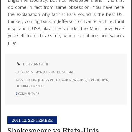
English Aristocracy. But not newspapers and TV's, that
do come in fact from same obsession. You have here
the explanation why fachist Ezra Pound is the best US-
thinker, coming back to Jefferson or Dante architectural
inspiration. USA play chess under the Moon now. Free
yourself from this Game, which is nothing but Satan's
play.
LIEN PERMANENT
CATÉGORIES :
MON JOURNAL DE GUERRE
TAGS :
THOMAS JEFFERSON
,
USA
,
WAR
,
NEWSPAPER
,
CONSTITUTION
,
HUNTING
,
LAPINOS
0
COMMENTAIRE
2011.
12. SEPTEMBRE
Shakespeare vs Etats-Unis