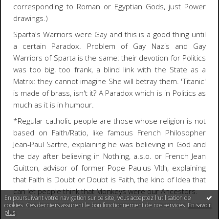
corresponding to Roman or Egyptian Gods, just Power
drawings.)
Sparta's Warriors were Gay and this is a good thing until
a certain Paradox. Problem of Gay Nazis and Gay
Warriors of Sparta is the same: their devotion for Politics
was too big, too frank, a blind link with the State as a
Matrix: they cannot imagine She will betray them. 'Titanic'
is made of brass, isn't it? A Paradox which is in Politics as
much as it is in humour.
*Regular catholic people are those whose religion is not
based on Faith/Ratio, like famous French Philosopher
Jean-Paul Sartre, explaining he was believing in God and
the day after believing in Nothing, a.s.o. or French Jean
Guitton, advisor of former Pope Paulus VIth, explaining
that Faith is Doubt or Doubt is Faith, the kind of Idea that
can let people think that Monkeys were our Ancestors.
En poursuivant votre navigation sur ce site, vous acceptez l'utilisation de
cookies. Ces derniers assurent le bon fonctionnement de nos services.
En savoir
plus
.