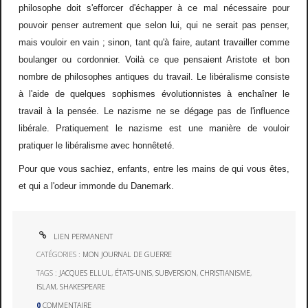
philosophe doit s'efforcer d'échapper à ce mal nécessaire pour
pouvoir penser autrement que selon lui, qui ne serait pas penser,
mais vouloir en vain ; sinon, tant qu'à faire, autant travailler comme
boulanger ou cordonnier. Voilà ce que pensaient Aristote et bon
nombre de philosophes antiques du travail. Le libéralisme consiste
à l'aide de quelques sophismes évolutionnistes à enchaîner le
travail à la pensée. Le nazisme ne se dégage pas de l'influence
libérale. Pratiquement le nazisme est une manière de vouloir
pratiquer le libéralisme avec honnêteté.
Pour que vous sachiez, enfants, entre les mains de qui vous êtes,
et qui a l'odeur immonde du Danemark.
LIEN PERMANENT
CATÉGORIES :
MON JOURNAL DE GUERRE
TAGS :
JACQUES ELLUL
,
ÉTATS-UNIS
,
SUBVERSION
,
CHRISTIANISME
,
ISLAM
,
SHAKESPEARE
0
COMMENTAIRE