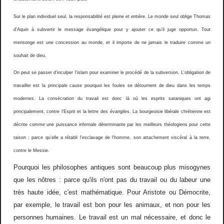
Sur le plan individuel seul, la responsabilité est pleine et entière. Le monde seul oblige Thomas
d'Aquin à subvertir le message évangélique pour y ajouter ce qu'il juge opportun. Tout
mensonge est une concession au monde, et il importe de ne jamais le traduire comme un
souhait de dieu.
On peut se passer d'inculper l'islam pour examiner le procédé de la subversion. L'obligation de
travailler est la principale cause pourquoi les foules se détournent de dieu dans les temps
modernes. La consécration du travail est donc là où les esprits sataniques ont agi
principalement, contre l'Esprit et la lettre des évangiles. La bourgeoisie libérale chrétienne est
décrite comme une puissance infernale déterminante par les meilleurs théologiens pour cette
raison ; parce qu'elle a rétabli l'esclavage de l'homme, son attachement viscéral à la terre,
contre le Messie.
Pourquoi les philosophes antiques sont beaucoup plus misogynes
que les nôtres : parce qu'ils n'ont pas du travail ou du labeur une
très haute idée, c'est mathématique. Pour Aristote ou Démocrite,
par exemple, le travail est bon pour les animaux, et non pour les
personnes humaines. Le travail est un mal nécessaire, et donc le