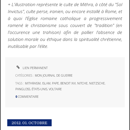
+ L'illustration représente le culte de Mithra, à côté du "Sol
Invictus", culte perse, iranien, ou encore installé à Rome, et
à quoi l'Eglise romaine catholique a progressivement
ramené le christianisme sous couvert de "tradition" (en
l'occurence une trahison) afin de pallier l'absence de
solution morale ou éthique dans la spiritualité chrétienne,
inutilisable par l'élite.
LIEN PERMANENT
CATÉGORIES :
MON JOURNAL DE GUERRE
TAGS :
MITHRAISM
,
ISLAM
,
PAPE
,
BENOIT XVI
,
NITCHE
,
NIETZSCHE
,
PANGLOSS
,
ÉTATS-UNIS
,
VOLTAIRE
0
COMMENTAIRE
2012.
01. OCTOBRE