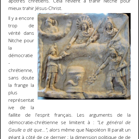
apôtres chrétiens. Cela revient à trahir Nitche pour
mieux trahir Jésus-Christ.
Il y a encore
trop de
vérité dans
Nitche pour
la
démocratie
-
chrétienne,
sans doute
la frange la
plus
représentat
ive de la
faillite de l'esprit français. Les arguments de la
démocratie-chrétienne se limitent à :
"Le général de
Gaulle a dit que...",
alors même que Napoléon III paraît un
géant à côté de ce dernier ; la dimension politique de de