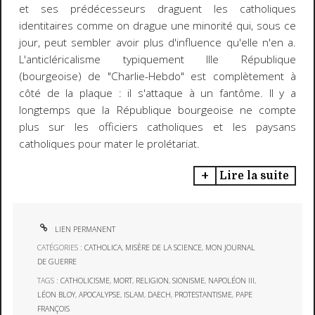
et ses prédécesseurs draguent les catholiques
identitaires comme on drague une minorité qui, sous ce
jour, peut sembler avoir plus d'influence qu'elle n'en a.
L'anticléricalisme typiquement IIIe République
(bourgeoise) de "Charlie-Hebdo" est complètement à
côté de la plaque : il s'attaque à un fantôme. Il y a
longtemps que la République bourgeoise ne compte
plus sur les officiers catholiques et les paysans
catholiques pour mater le prolétariat.
Lire la suite
LIEN PERMANENT
CATÉGORIES :
CATHOLICA
,
MISÈRE DE LA SCIENCE
,
MON JOURNAL
DE GUERRE
TAGS :
CATHOLICISME
,
MORT
,
RELIGION
,
SIONISME
,
NAPOLÉON III
,
LÉON BLOY
,
APOCALYPSE
,
ISLAM
,
DAECH
,
PROTESTANTISME
,
PAPE
FRANÇOIS