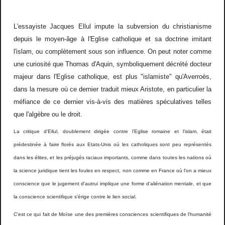
L'essayiste Jacques Ellul impute la subversion du christianisme
depuis le moyen-âge à l'Eglise catholique et sa doctrine imitant
l'islam, ou complètement sous son influence. On peut noter comme
une curiosité que Thomas d'Aquin, symboliquement décrété docteur
majeur dans l'Eglise catholique, est plus "islamiste" qu'Averroès,
dans la mesure où ce dernier traduit mieux Aristote, en particulier la
méfiance de ce dernier vis-à-vis des matières spéculatives telles
que l'algèbre ou le droit.
La critique d'Ellul, doublement dirigée contre l'Eglise romaine et l'islam, était
prédestinée à faire florès aux Etats-Unis où les catholiques sont peu représentés
dans les élites, et les préjugés raciaux importants, comme dans toutes les nations où
la science juridique tient les foules en respect, non comme en France où l'on a mieux
conscience que le jugement d'autrui implique une forme d'aliénation mentale, et que
la conscience scientifique s'érige contre le lien social.
C'est ce qui fait de Moïse une des premières consciences scientifiques de l'humanité