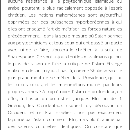
aucune résistance à la polytechnique islamique ou
arabe, pourtant la plus radicalement opposée à l'esprit
chrétien. Les nations mahométanes sont aujourd'hui
opprimées par des puissances hyperboréennes à qui
elles ont enseigné l'art de maîtriser les forces naturelles
précédemment... dans la seule mesure où Satan permet
aux polytechniciens et tous ceux qui ont passé un pacte
avec lui de le faire, ajoutera le chrétien à la suite de
Shakespeare. Ce sont aujourd'hui les musulmans qui ont
le plus de raison de faire la critique de l'islam. Etrange
malice du destin ; n'y a-t-il pas là, comme Shakespeare, le
plus grand motif de se méfier de la Providence, qui fait
les cocus cocus, et les mahométans mutilés par leurs
propres armes ? A trop étudier l'islam en profondeur, en
effet, à l'instar du protestant Jacques Ellul ou de R.
Guénon, les Occidentaux risquent d'y découvrir un
Occident -et un Etat israélien-, non pas exactement
façonné par l'islam comme dit Ellul, mais plutôt animé par
des valeurs culturelles identiques. On constate que