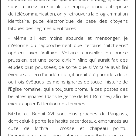
sous la pression sociale, ex-employé d'une entreprise
de télécommunication, on y retrouvera la programmation
identitaire, puce électronique de base des citoyens
tatoués des régimes identitaires.
- Même s'il est moins absurde et mensonger, je
m'étonne du rapprochement que certains "nitchéens"
opèrent avec Voltaire. Voltaire, conseiller du prince
prussien, est une sorte d'Alain Minc qui aurait fait des
études plus poussées, de sorte que si Voltaire avait fini
évêque au lieu d'académicien, il aurait été parmi les deux
ou trois évêques les moins ignares de toute l'histoire de
l'Eglise romaine, qui a toujours promu à ces postes des
bellâtres ignares (dans le genre de Mitt Romney) afin de
mieux capter l'attention des femmes.
Nitche ou Benoît XVI sont plus proches de Pangloss,
dont celui-là porte les habits sacerdotaux, empruntés au
culte de Mithra : crosse et chapeau pointu.
L'immobilisme moral, dont l'ataraxie bouddhiste n'est pas