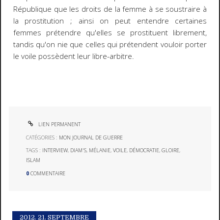
République que les droits de la femme à se soustraire à
la prostitution ; ainsi on peut entendre certaines
femmes prétendre qu'elles se prostituent librement,
tandis qu'on nie que celles qui prétendent vouloir porter
le voile possèdent leur libre-arbitre.
LIEN PERMANENT
CATÉGORIES :
MON JOURNAL DE GUERRE
TAGS :
INTERVIEW
,
DIAM'S
,
MÉLANIE
,
VOILE
,
DÉMOCRATIE
,
GLOIRE
,
ISLAM
0
COMMENTAIRE
2012.
21. SEPTEMBRE