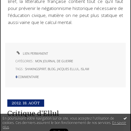
Bref, la littérature française contient tout ce qu'il faut
pour prévenir le négationnisme historique nécessaire de
l'éducation civique, matière on ne peut plus statique et
aussi vaine que le calcul mental.
LIEN PERMANENT
CATÉGORIES :
MON JOURNAL DE GUERRE
TAGS :
SHAKINGSPIRIT
,
BLOG
,
JACQUES ELLUL
,
ISLAM
0
COMMENTAIRE
2012.
18. AOÛT
Critique d'Ellul
En poursuivant votre navigation sur ce site, vous acceptez l'utilisation de
cookies. Ces derniers assurent le bon fonctionnement de nos services.
En savoir
plus
.