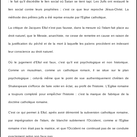
: le fait qu'il discrédite le lien social où Satan se tient tapi. Les Juifs ont restauré le
lien social contre leurs prophètes ; c'est ce que leur reproche Jésus-Christ. La
méthode des prêtres juifs a été reprise ensuite par l'Eglise catholique.
La critique de Jacques Ellul n'est pas fausse, dans la mesure où l'islam fait place au
droit naturel, que le Messie, anarchiste, ne cesse de remettre en cause en raison de
la justification du péché et de la mort à laquelle les païens procèdent en indexant
leur conscience au droit naturel.
Où le jugement d'Ellul est faux, c'est qu'il est psychologique et non historique.
Comme un musulman, comme un catholique romain, il se situe sur le plan
psychologique ; celui-là même que le point de vue authentiquement chrétien de
Shakespeare s'efforce de faire voler en éclat, au profit de l'histoire. L'Eglise romaine
a toujours comploté pour empêcher l'histoire : c'est la marque de fabrique de la
doctrine catholique romaine.
C'est ce qui permet à Ellul, après avoir démontré la subversion catholique romaine,
par imprégnation de l'islam, de blanchir subitement l'Occident, comme si l'Eglise
romaine n'en était pas la matrice, et que l'Occident ne continuait pas de se conduire
exactement selon son faux pas.