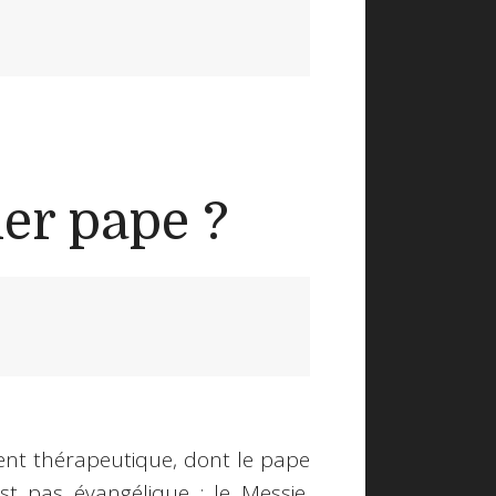
ier pape ?
nt thérapeutique, dont le pape
est pas évangélique : le Messie,