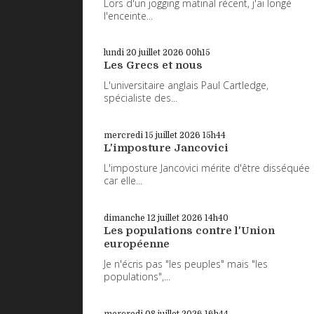
Lors d'un jogging matinal récent, j'ai longé
l'enceinte...
lundi 20
juillet 2026
00h15
Les Grecs et nous
L'universitaire anglais Paul Cartledge,
spécialiste des...
mercredi 15
juillet 2026
15h44
L'imposture Jancovici
L'imposture Jancovici mérite d'être disséquée
car elle...
dimanche 12
juillet 2026
14h40
Les populations contre l'Union
européenne
Je n'écris pas "les peuples" mais "les
populations",...
mercredi 08
juillet 2026
16h44