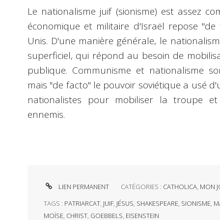
Le nationalisme juif (sionisme) est assez c
économique et militaire d'Israël repose "de 
Unis. D'une manière générale, le nationalism
superficiel, qui répond au besoin de mobilis
publique. Communisme et nationalisme sont
mais "de facto" le pouvoir soviétique a usé
nationalistes pour mobiliser la troupe et
ennemis.
LIEN PERMANENT
CATÉGORIES :
CATHOLICA
,
MON J
TAGS :
PATRIARCAT
,
JUIF
,
JÉSUS
,
SHAKESPEARE
,
SIONISME
,
MA
MOÏSE
,
CHRIST
,
GOEBBELS
,
EISENSTEIN